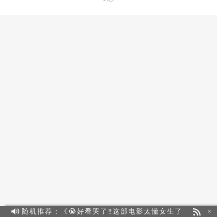
随机推荐：《😭好看哭了‼️这部电影太懂女生了
×