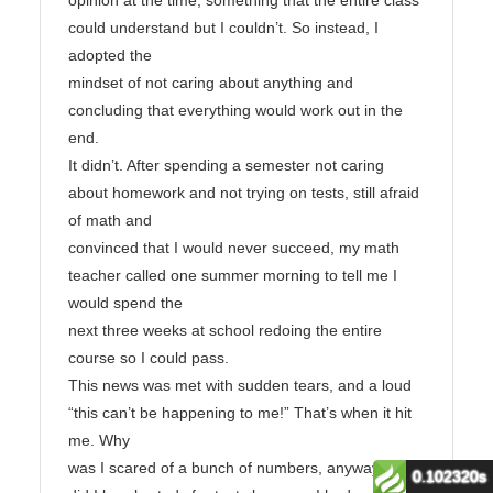
0.102320s