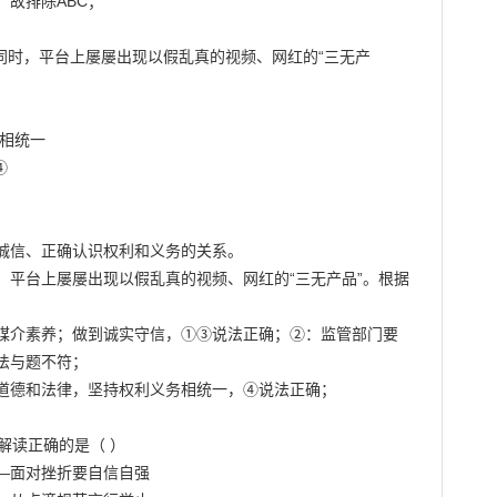
故排除ABC；

的同时，平台上屡屡出现以假乱真的视频、网红的“三无产

相统一



诚信、正确认识权利和义务的关系。

，平台上屡屡出现以假乱真的视频、网红的“三无产品”。根据
媒介素养；做到诚实守信，①③说法正确；②：监管部门要
与题不符；

道德和法律，坚持权利义务相统一，④说法正确；

解读正确的是（ ）

—面对挫折要自信自强
