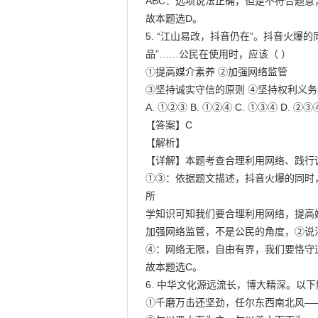
ABC：选项说法正确，但是不符合题意，
故本题选D。

5. “江山易改，抖音仍在”。抖音火爆
品”……公民在使用时，应该（ ）

①提高媒介素养 ②加强网络监管

③坚持诚实守信的原则 ④坚持权利义务
A. ①②③ B. ①②④ C. ①③④ D. ②③④
【答案】C

【解析】

【详解】本题考查合理利用网络、践行
①③：依据题文描述，抖音火爆的同时
所

学知识可知我们要合理利用网络，提高
加强网络监管，不是公民的角度，②说法
④：网络无限，自由有界，我们要恪守
故本题选C。

6. 中华文化源远流长，博大精深。以下
①千磨万击还坚劲，任尔东西南北风—