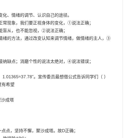
变化、情绪的调节、认识自己的途径。

正常现象，我们要正视身体的变化，①说法正确；

能盲从，也不能忽视，②说法正确；

情绪的方法，通过改变认知来调节情绪，做情绪的主人，③
接纳缺点；消磨个性的说法太绝对，④说法错误；

，1.01365≈37.78”。宣传委员最想借公式告诉同学们（ ）

就有希望

沙成塔

点点，坚持不懈，聚沙成塔。故D正确；
