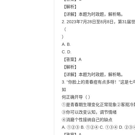
【解析】

【详解】本题为时政题，解析略。

2. 2023年7月28日至8月8日，
（

）

A. B.

C. D.

【答案】A

【解析】

【详解】本题为时政题，解析略。

3. “你脸上的青春痘有点多呀！”这
如

何正确开导（ ）

①是青春期生理变化正常现象②客观冷静
③你可以改变认知，调节情绪

④消磨个性接纳自己的缺点

A. ①②③ B. ①②④ C. ①③④ D. ②③④
【答案】A
