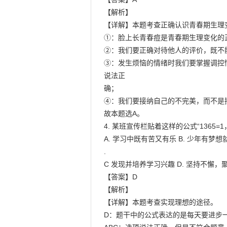
【解析】

【详解】本题考查正确认识青春期生理
①：脸上长青春痘是青春期生理变化的
②：我们要正确对待他人的评价，既不
③：发生烦恼的情绪时我们要掌握调控
说法正

确；

④：我们要接纳自己的不完美，而不是
故本题选A。

4. 某班宣传栏贴着这样的公式“1365=1
A. 学习中既有苦又有乐 B. 少年有梦想
.

C 发现并培养学习兴趣 D. 坚持不懈，聚
【答案】D

【解析】

【详解】本题考查实现理想的途径。

D：题干中的公式表达的是每天要进步一