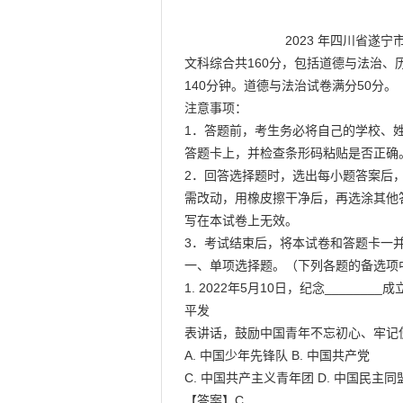
                            2023 年四川省遂宁市中考道德与法治真题

文科综合共160分，包括道德与法治、
140分钟。道德与法治试卷满分50分。

注意事项：

1．答题前，考生务必将自己的学校、姓
答题卡上，并检查条形码粘贴是否正确。
2．回答选择题时，选出每小题答案后，
需改动，用橡皮擦干净后，再选涂其他
写在本试卷上无效。

3．考试结束后，将本试卷和答题卡一并
一、单项选择题。（下列各题的备选项中
1. 2022年5月10日，纪念_____
平发

表讲话，鼓励中国青年不忘初心、牢记使
A. 中国少年先锋队 B. 中国共产党

C. 中国共产主义青年团 D. 中国民主同盟
【答案】C
