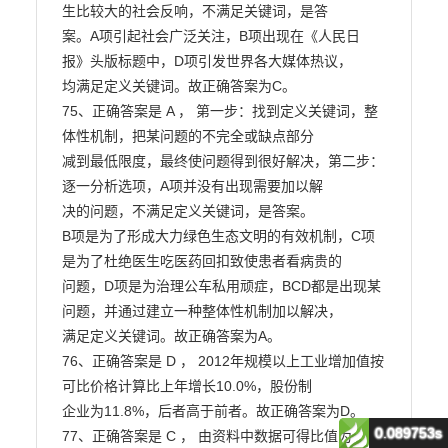
0.089753s