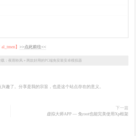
_tmen】
>>点此前往<<
转载：
夜雨聆风
»
两款好用的PC端免安装安卓模拟器
点兴趣了。分享是我的宗旨，也是这个站点存在的意义。
下一篇
虚拟大师APP — 免root也能完美使用Xp框架