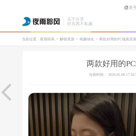
关
乐于分享
好东西不私藏
当前位置：
夜雨聆风
>
解锁资源
>
电脑绿化
>
两款好用的PC端免安
两款好用的P
当前时间： 2026-01-06 17:54: