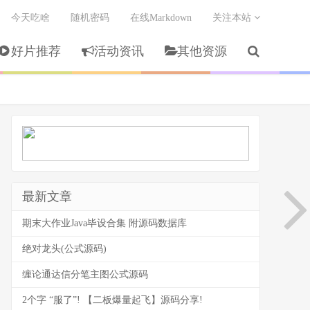
今天吃啥
随机密码
在线Markdown
关注本站
好片推荐
活动资讯
其他资源
最新文章
期末大作业Java毕设合集 附源码数据库
绝对龙头(公式源码)
缠论通达信分笔主图公式源码
2个字 “服了”! 【二板爆量起飞】源码分享!