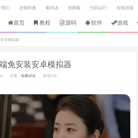
于我们
进制转换
毒鸡汤
画图板
代码运行
在线排版
首页
教程
源码
软件
游戏
装安卓模拟器
C端免安装安卓模拟器
54
分类：
电脑绿化
评论(14)