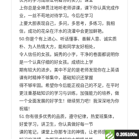
0.205100s