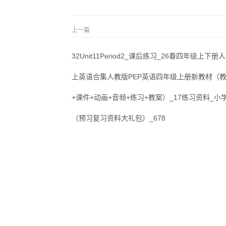
上一篇
32Unit11Period2_课后练习_26春四年级上下册
上英语合集人教版PEP英语四年级上册新教材（
+课件+动画+音频+练习+教案）_17练习资料_小
（预习复习资料大礼包）_678