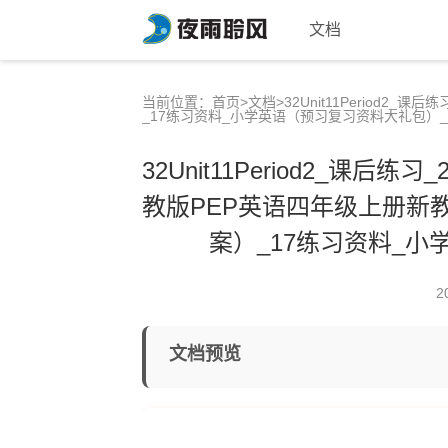
文档
当前位置：
首页
>
文档
>32Unit11Perio
_17练习资料_小学英语（预习复习资料大礼包）_7
32Unit11Period2_
教版PEP英语四年级上册新教
案）_17练习资料_小
2
文档预览