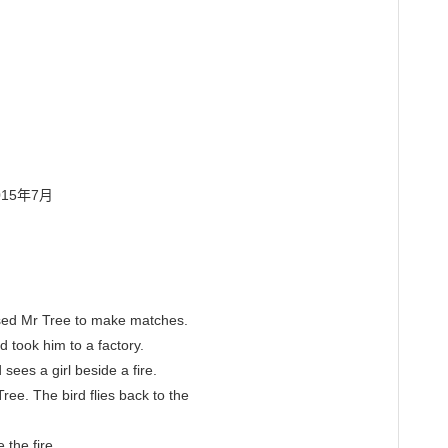
5年7月

 used Mr Tree to make matches.

took him to a factory.

 sees a girl beside a fire.

ee. The bird flies back to the

the fire.
