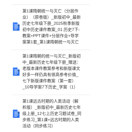
第1课隋朝统一与灭亡（分层作
业）（原卷版）_新版初中_最新
历史七年级下册_2025秋季新版
初中历史课件教案_01.历史7下-
教案+PPT课件+分层作业+导学
案第1套_第1课隋朝统一与灭亡
第1课隋朝的统一与灭亡_新版初
中_最新历史七年级下册_赠送：
老版本课件教案参考和新版课文
好多一样仍具有很高参考价值_
七下新版课件教案（第一套）
_10导学案7下历史_学案（1）
第1课远古时期的人类活动（解
析版）_新版初中_最新历史七年
级上册_12七上历史习题试卷_同
步练习_第1课+远古时期的人类
活动（同步练习）