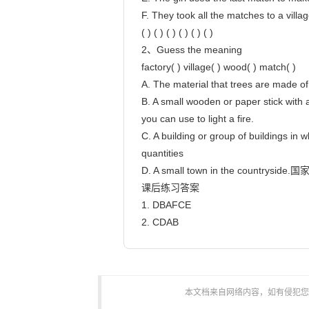
F. They took all the matches to a village
( ) ( ) ( ) ( ) ( ) ( )

2、Guess the meaning

factory( ) village( ) wood( ) match( )

A. The material that trees are made of

B. A small wooden or paper stick with a
you can use to light a fire.

C. A building or group of buildings in 
quantities

D. A small town in the countrys
课后练习答案

1. DBAFCE

2. CDAB                        
本文档来自网络内容，如有侵犯您的权