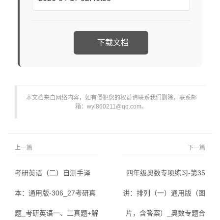
下载文档
本文档来自网络内容，如有侵犯您的权益请联系我们删除，联系邮
箱：wyl860211@qq.com。
上一篇
下一篇
考研英语（二）自测手译
四年级奥数专项练习-第35
本：通用版-306_27考研真
讲：排列（一）通用版（图
题_考研英语一、二真题+解
片，含答案）_奥数专题合