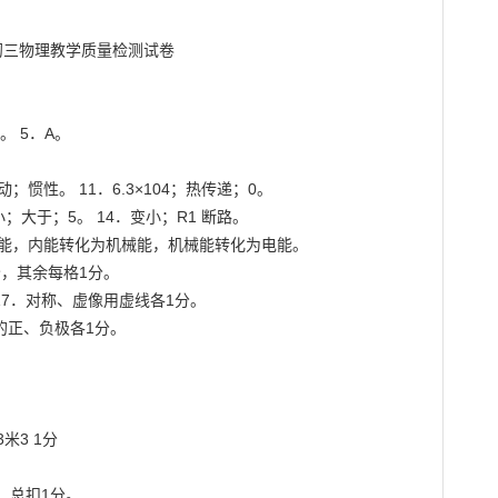
。 5．A。

动；惯性。 11．6.3×104；热传递；0。

缩小；大于；5。 14．变小；R1 断路。

能，内能转化为机械能，机械能转化为电能。

，其余每格1分。

17．对称、虚像用虚线各1分。

正、负极各1分。

3米3 1分

总扣1分。
