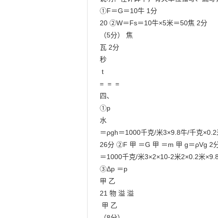
①F＝G＝10牛 1分

20 ②W＝Fs＝10牛×5米＝50焦 2分

（5分） 焦

瓦 2分

秒

 t

=  =  =

四、

①p

水

＝ρgh＝1000千克/米3×9.8牛/千克×0.2
26分 ②F 甲 ＝G 甲 ＝m 甲 g＝ρVg 2分
＝1000千克/米3×2×10-2米2×0.2米×9.
③Δp ＝p

甲 乙

21 物 溢 溢

 甲 乙

（8分）
