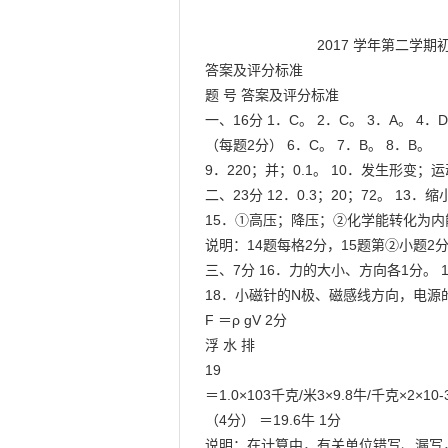
                            2017 学年第二学期初三物理教学质量检测试卷

答案及评分标准

题 号 答案及评分标准

一、16分 1．C。 2．C。 3．A。 4．D
（每题2分） 6．C。 7．B。 8．B。

9．220；并；0.1。 10．发生形变；运
二、23分 12．0.3；20；72。 13．
15．①高压；降压；②化学能转化为内
说明：14题每格2分，15题第②小题2分
三、7分 16．力的大小、方向各1分。 
18．小磁针的N极、磁感线方向，电源的
F ＝ρ gV 2分

浮 水 排

19

＝1.0×103千克/米3×9.8牛/千克×2×10-
（4分） ＝19.6牛 1分

说明：在计算中，有关单位错写、漏写，