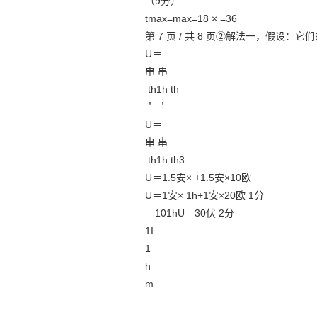
（9分）

tmax=max=18 × =36

第 7 页 / 共 8 页②解法一，假设：它
U＝

串 串

 th1h th

＇ ＇

U＝

串 串

 th1h th3

U＝1.5安× +1.5安×10欧

U＝1安× 1h+1安×20欧 1分

＝101hU＝30伏 2分

1I

1

h

m
