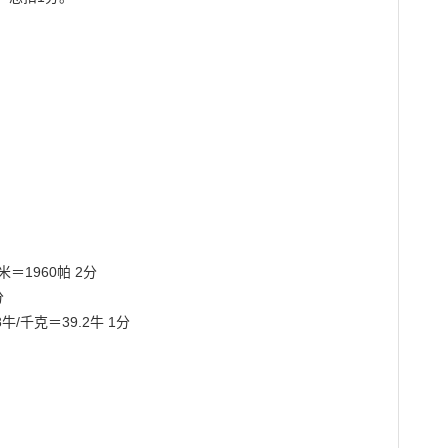
米＝1960帕 2分



8牛/千克＝39.2牛 1分
