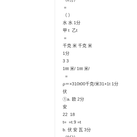
 =

（ ）

水 水 1分

甲 t  乙t

 = 

千克 米 千克 米

1分

3 3

1ttt 米/ 1ttt 米/

  =  

ρ＝×310t00千克/米31×1t 1分

伏

①a. 欧 2分

安

22  18

t=  =t.9 =t

b. 伏 安 瓦 3分
