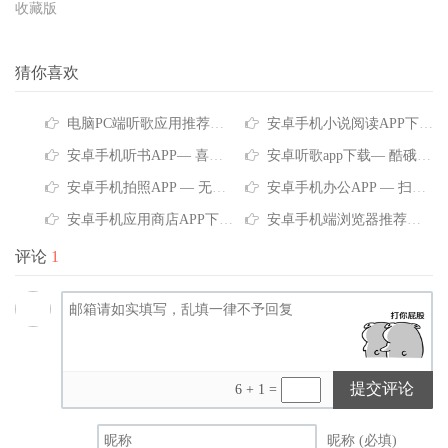
收藏版
猜你喜欢
电脑PC端听歌应用推荐—QQ音乐V22.10.00【去广告绿色版】正版音乐要支持海量随便听
安卓手机小说阅读APP下载— 七猫免费小说V7.88【去广告版】海量小说免费阅读
安卓手机听书APP— 喜马拉雅V9.4.32.3【去广告版】解锁限制，免费无限畅听
安卓听歌app下载— 酷硪音乐V12.0.4.2【会员版】畅享海量音乐
安卓手机拍照APP — 无他相机V6.9.7.160【会员版】– 可以边拍边美的动态美颜神器
安卓手机办公APP — 扫描全能王V7.8.5.2512170000【会员版】无障碍使用
安卓手机应用商店APP下载 — Google Play Store（谷歌商店）V49.3.28-31版-A12【谷歌版】海量资源，免费下载
安卓手机端浏览器推荐— X浏览器V5.5.1(1008)【谷歌版】回归本质，回归纯粹
评论
1
提交评论
6 + 1 =
昵称 (必填)