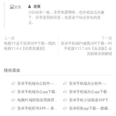
老夜
小白站长一枚，非常热爱网络，也许就这点兴趣
了。分享是我的宗旨，也是这个站点存在的意
义。
上一篇
下一篇
电视TV盒子应用APP下载—我的
安卓手机端PS修图APP下载—PS
电视V1.8.4【内置直播源】
手机版V13.7.426【会员版】会
员权限全部解锁
猜你喜欢
安卓手机端办公软件—WPS Office谷歌版V18.10【解锁会员版】职场办公必备软件
安卓手机端办公软件—WPS Office谷歌版V18.9.2-1507【解锁会员版】职场办公必备软件
安卓手机端办公app下载—PDF编辑器V10.13.2483【完美解锁专业版】多功能掌上办公神器
安卓手机端办公app下载—PDF编辑器V10.13.2479【完美解锁专业版】多功能掌上办公神器
电脑PC端听歌应用推荐—QQ音乐V22.10.00【去广告绿色版】正版音乐要支持海量随便听
安卓手机小说阅读APP下载— 七猫免费小说V7.88【去广告版】海量小说免费阅读
安卓手机听书APP— 喜马拉雅V9.4.32.3【去广告版】解锁限制，免费无限畅听
安卓听歌app下载— 酷硪音乐V12.0.4.2【会员版】畅享海量音乐