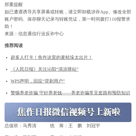
郑重提醒
如已遭遇诱导共享屏幕或转账，请立即卸载涉诈App、修改全部
账户密码、保存聊天记录与转账凭证，第一时间拨打110报警求
助！
来源：
信息通信行业反诈中心
推荐阅读
超多人打卡！焦作这里的麦秸垛太出片！
《人民日报》关注沁阳“清凉驿站”
WPS声明，回应“背刺用户”
警惕养老诈骗 守好养老钱——养老诈骗常见套路和预防知识
总值班：
马秀清
统 筹：王 鹏 刘冠宇