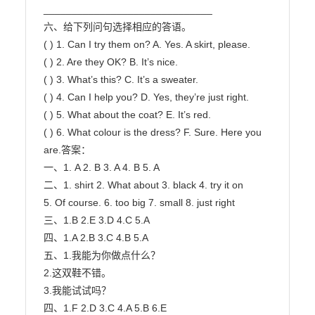
______________________________

六、给下列问句选择相应的答语。

( ) 1. Can I try them on? A. Yes. A skirt, please.

( ) 2. Are they OK? B. It’s nice.

( ) 3. What’s this? C. It’s a sweater.

( ) 4. Can I help you? D. Yes, they’re just right.

( ) 5. What about the coat? E. It’s red.

( ) 6. What colour is the dress? F. Sure. Here you 
are.答案：

一、1. A 2. B 3. A 4. B 5. A

二、1. shirt 2. What about 3. black 4. try it on

5. Of course. 6. too big 7. small 8. just right

三、1.B 2.E 3.D 4.C 5.A

四、1.A 2.B 3.C 4.B 5.A

五、1.我能为你做点什么？

2.这双鞋不错。

3.我能试试吗？

四、1.F 2.D 3.C 4.A 5.B 6.E
