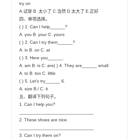
try on

A.试穿 B. 太小了 C.当然 D.太大了 E.正好

四、单项选择。

( ) 1. Can I help______?

A. you B. your C. yours

( ) 2. Can I try them______?

A. in B. on C. at

( ) 3. Here you______.

A. am B. is C. are( ) 4. They are______ small.

A. to B. too C. little

( ) 5. Let’s try______ 6.

A. size B./ C. it

五、翻译下列句子。

1. Can I help you?

______________________________

2. These shoes are nice.

______________________________

3. Can I try them on?
