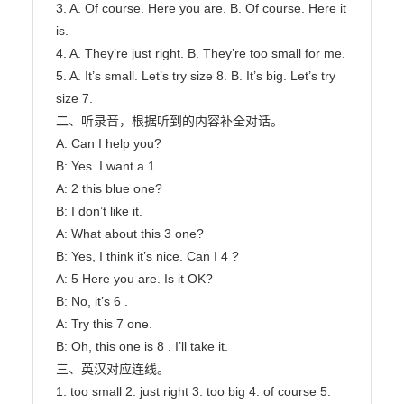
3. A. Of course. Here you are. B. Of course. Here it 
is.

4. A. They’re just right. B. They’re too small for me.

5. A. It’s small. Let’s try size 8. B. It’s big. Let’s try 
size 7.

二、听录音，根据听到的内容补全对话。

A: Can I help you?

B: Yes. I want a 1 .

A: 2 this blue one?

B: I don’t like it.

A: What about this 3 one?

B: Yes, I think it’s nice. Can I 4 ?

A: 5 Here you are. Is it OK?

B: No, it’s 6 .

A: Try this 7 one.

B: Oh, this one is 8 . I’ll take it.

三、英汉对应连线。

1. too small 2. just right 3. too big 4. of course 5. 