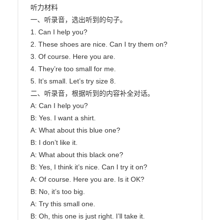
听力材料

一、听录音，选出听到的句子。

1. Can I help you?

2. These shoes are nice. Can I try them on?

3. Of course. Here you are.

4. They’re too small for me.

5. It’s small. Let’s try size 8.

二、听录音，根据听到的内容补全对话。

A: Can I help you?

B: Yes. I want a shirt.

A: What about this blue one?

B: I don’t like it.

A: What about this black one?

B: Yes, I think it’s nice. Can I try it on?

A: Of course. Here you are. Is it OK?

B: No, it’s too big.

A: Try this small one.

B: Oh, this one is just right. I’ll take it.                        