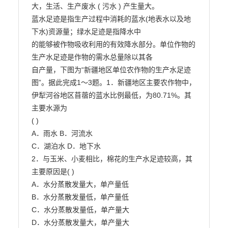
大，生活、生产废水 ( 污水 ) 产生量大。

蓝水足迹是指生产过程中消耗的蓝水(地表水以及地
下水)资源量；绿水足迹是指降水中

的能够被作物吸收利用的有效降水部分。单位作物的
生产水足迹是作物的需水总量除以其各

自产量，下图为“新疆地区单位农作物的生产水足迹
图”。据此完成1～3题。1．新疆地区主要农作物中，
伊犁河谷地区苜蓿的蓝水比例最低，为80.71%。其
主要水源为

( )

A．雨水 B．河流水

C．湖泊水 D．地下水

2．与玉米、小麦相比，棉花的生产水足迹较高，其
主要原因是( )

A．水分蒸散发量大，单产量低

B．水分蒸散发量低，单产量低

C．水分蒸散发量低，单产量大

D．水分蒸散发量大，单产量大
