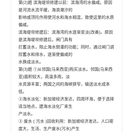
第(2)题 滨海堤坝修建以前：滨海湾的水偏咸。原因
是河流水流平缓，海浪潮汐的

影响或顶托作用使河水和海水相混，致使这里的水质
偏咸。

滨海堤坝修建后：滨海湾的水逐渐变淡(改善)。原因
是滨海堤坝修建后，闸门具有

拦蓄淡水，阻止海水倒灌的功能；同时，通过闸门调
控蓄水和排水，逐渐使偏咸的

水换成淡水。

第(3)题 ①从邻国(马来西亚)购买淡水。邻国(马来西
亚)面积较大，高温多雨，淡

水资源丰富；两国之间的海峡狭窄，输送淡水成本
低。

②海水淡化：新加坡经济发达，四周环海，便于选择
适当地点，建海水淡化厂来生

产淡水。

③ 废水 ( 污水 )回收利用：新加坡经济发达，人口密
度大，生活、生产废水(污水)产生
