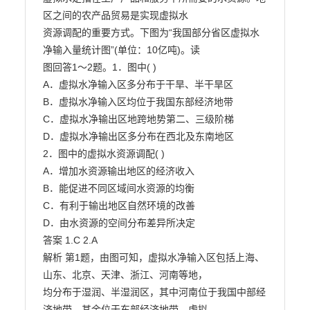
区之间的农产品贸易是实现虚拟水

资源调配的重要方式。下图为“我国部分省区虚拟水
净输入量统计图”(单位：10亿吨)。读

图回答1～2题。1．图中( )

A．虚拟水净输入区多分布于干旱、半干旱区

B．虚拟水净输入区均位于我国东部经济地带

C．虚拟水净输出区地跨地势第二、三级阶梯

D．虚拟水净输出区多分布在西北及东南地区

2．图中的虚拟水资源调配( )

A．增加水资源输出地区的经济收入

B．能促进不同区域间水资源的均衡

C．有利于输出地区自然环境的改善

D．由水资源的空间分布差异所决定

答案 1.C 2.A

解析 第1题，由图可知，虚拟水净输入区包括上海、
山东、北京、天津、浙江、河南等地，

均分布于湿润、半湿润区，其中河南位于我国中部经
济地带，其余位于东部经济地带。虚拟
