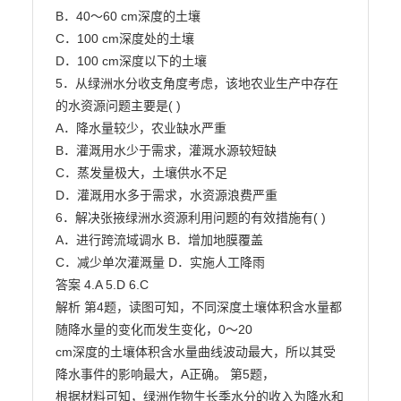
B．40～60 cm深度的土壤

C．100 cm深度处的土壤

D．100 cm深度以下的土壤

5．从绿洲水分收支角度考虑，该地农业生产中存在
的水资源问题主要是( )

A．降水量较少，农业缺水严重

B．灌溉用水少于需求，灌溉水源较短缺

C．蒸发量极大，土壤供水不足

D．灌溉用水多于需求，水资源浪费严重

6．解决张掖绿洲水资源利用问题的有效措施有( )

A．进行跨流域调水 B．增加地膜覆盖

C．减少单次灌溉量 D．实施人工降雨

答案 4.A 5.D 6.C

解析 第4题，读图可知，不同深度土壤体积含水量都
随降水量的变化而发生变化，0～20

cm深度的土壤体积含水量曲线波动最大，所以其受
降水事件的影响最大，A正确。 第5题，

根据材料可知，绿洲作物生长季水分的收入为降水和