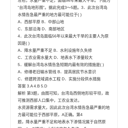
左右，水量严重不足，面临56年来最大干旱。下图为
“台湾岛地形图”。据此完成3～5题。3．此次台湾岛
水情告急最严重的地方最可能位于( )

A．西部平原 B．中部山地

C．东部沿海 D．南部地区

4．此次台湾岛面临56年以来最大干旱的主要人为原
因是( )

A．降水量严重不足 B．水利设施年久失修

C．工农业需水量大 D．地表水下渗量较大

5．缓解台湾岛水情告急短期内最有效的措施是( )

A．修缮老旧输水管线 B．提高居民节水意识

C．修建跨流域调水工程 D．实施分段供水措施

答案 3.A 4.B 5.D

解析 第3题，由图可知，台湾岛西侧地形较平坦，故
可推测西部人口集中，工农业发达，

水资源需求量大，因此此次台湾水情告急最严重的地
方最可能位于西部平原，A正确。第4

题，降水量严重不足和地表水下渗情况属于自然原