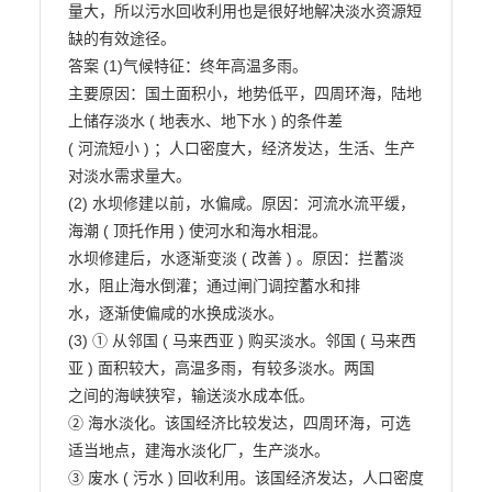
量大，所以污水回收利用也是很好地解决淡水资源短
缺的有效途径。

答案 (1)气候特征：终年高温多雨。

主要原因：国土面积小，地势低平，四周环海，陆地
上储存淡水 ( 地表水、地下水 ) 的条件差

( 河流短小 ) ；人口密度大，经济发达，生活、生产
对淡水需求量大。

(2) 水坝修建以前，水偏咸。原因：河流水流平缓，
海潮 ( 顶托作用 ) 使河水和海水相混。

水坝修建后，水逐渐变淡 ( 改善 ) 。原因：拦蓄淡
水，阻止海水倒灌；通过闸门调控蓄水和排

水，逐渐使偏咸的水换成淡水。

(3) ① 从邻国 ( 马来西亚 ) 购买淡水。邻国 ( 马来西
亚 ) 面积较大，高温多雨，有较多淡水。两国

之间的海峡狭窄，输送淡水成本低。

② 海水淡化。该国经济比较发达，四周环海，可选
适当地点，建海水淡化厂，生产淡水。

③ 废水 ( 污水 ) 回收利用。该国经济发达，人口密度