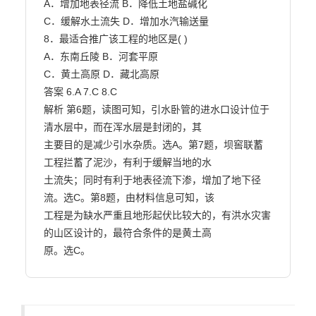
A．增加地表径流 B．降低土地盐碱化

C．缓解水土流失 D．增加水汽输送量

8．最适合推广该工程的地区是( )

A．东南丘陵 B．河套平原

C．黄土高原 D．藏北高原

答案 6.A 7.C 8.C

解析 第6题，读图可知，引水卧管的进水口设计位于
清水层中，而在浑水层是封闭的，其

主要目的是减少引水杂质。选A。第7题，坝窖联蓄
工程拦蓄了泥沙，有利于缓解当地的水

土流失；同时有利于地表径流下渗，增加了地下径
流。选C。第8题，由材料信息可知，该

工程是为缺水严重且地形起伏比较大的，有洪水灾害
的山区设计的，最符合条件的是黄土高

原。选C。                        