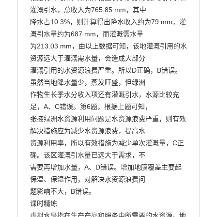
灌溉引水，总收入为765.85 mm，其中

降水占10.3%，则计算得出降水收入约为79 mm，灌
溉引水量约为687 mm，而灌溉需水量

为213.03 mm，由以上数据可知，该地灌溉引用的水
资源远大于灌溉需水量，会造成大部分

灌溉引用的水资源浪费严重。所以D正确，B错误。
虽然当地降水量少，蒸发旺盛，但绿洲

作物生长季水分收入项还有灌溉引水，水源比较充
足，A、C错误。第6题，根据上题可知，

张掖绿洲水资源利用问题是水资源浪费严重，则有效
解决措施应为减少水资源浪费，提高水

资源利用率，所以有效措施为减少单次灌溉量，C正
确。该区灌溉引水量已远大于需求，不

需要再增加水量，A、D错误。增加地膜覆盖主要起
保温、保湿作用，对解决水资源浪费问

题影响不大，B错误。

课时精练

虚拟水是指在生产产品和服务中所需要的水资源。地