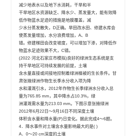
减少地表水以及地下水消耗，干旱和半

干旱地区水资源缺乏、降水少、蒸发量大，能有效降
低作物蓝水足迹的措施是地膜覆盖，减

少水分蒸发散失，D正确。旱田改水田、修建水库会
使蒸发量增加，水分浪费增加，A、B

错。修建梯田会改变坡度，可以增加下渗，对降低作
物蓝水足迹效果不大，C错。

(2022·河北石家庄市模拟)良好的绿洲生态系统是支
持干旱地区可持续发展的前提，土壤

含水量直接或间接地控制着绿洲植被的生长条件。甘
肃张掖绿洲作物生长季水分收入项为降

水和灌溉引水，2012年作物生长季绿洲水分收入总
量为765.85 mm，其中降水占10.3%，绿

洲灌溉需水量为213.03 mm。下图示意张掖绿洲
2012年6月22日～9月16日不同深度土壤

体积含水量和降水量(P)日变化。据此完成4～6题。
4．降水事件对土壤含水量影响最大的是( )

A．0～20 cm深度的土壤
