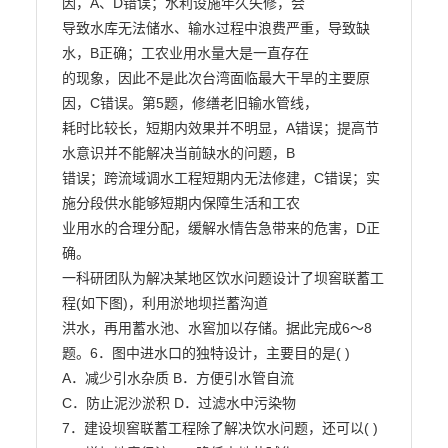
因，A、D错误；水利设施年久失修，会

导致水库无法储水、输水过程中浪费严重，导致缺
水，B正确；工农业用水量大是一直存在

的现象，因此不是此次台湾面临最大干旱的主要原
因，C错误。第5题，修缮老旧输水管线，

耗时比较长，短期内效果并不明显，A错误；提高节
水意识并不能解决当前缺水的问题，B

错误；跨流域调水工程短期内无法修建，C错误；实
施分段供水能够短期内保障生活和工农

业用水的合理分配，缓解水情告急带来的危害，D正
确。

一科研团队为解决某地区饮水问题设计了坝窖联蓄工
程(如下图)，利用淤地坝拦蓄沟道

洪水，再用蓄水池、水窖加以存储。据此完成6～8
题。6．图中进水口的独特设计，主要目的是( )

A．减少引水杂质 B．方便引水管自流

C．防止泥沙淤积 D．过滤水中污染物

7．建设坝窖联蓄工程除了解决饮水问题，还可以( )
