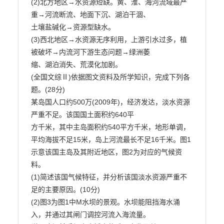
(2)北方地区→水资源短缺。黄、淮、海河流域最严
重→河流断流、地面下沉、湖泊干涸、

土壤盐碱化→资源型缺水。

(3)西北地区→水资源无序利用，上游引水过多，植
被破坏→内流河下游生态问题→绿洲萎

缩、湖泊消失、荒漠化加剧。

(全国文综Ⅱ)依据图文资料及所学知识，完成下列各
题。(28分)

某岛国人口约500万(2009年)，经济发达，淡水资源
严重不足。该国国土面积约640平

方千米，其中主岛面积约540平方千米，地形单调，
平均海拔不足15米，岛上河流最长不足16千米。图1
示意该国主岛及其附近地区，图2为对应的气候资
料。

(1)简述该国气候特征，并分析该国淡水资源严重不
足的主要原因。(10分)

(2)图3为图1中M水坝的景观。水坝能阻挡海水涌
入，并通过其闸门调控河流入海流量。
