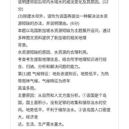
说明建坝前后坝内水域水的咸淡变化及其原因。(12
分)

(3)除建水坝外，请你为该国再提出一种解决淡水资
源短缺的办法，并说明理由。(6分)

本题以岛国新加坡水资源短缺为主题展开设问，通过
多种图文资料提供了新加坡的相关地理

背景。

水资源短缺的原因、水资源的合理利用。

考查考生提取地理信息，结合所学地理知识进行综
合、归纳、分析和解决问题的能力。

第(1)题 气候特征：地处赤道附近，地势低平，为热
带雨林气候，气候特征为终年

高温多雨。

主要原因：从自然和人文方面分析。①该国是个岛
国，国土面积小，没有足够的收集和储存淡水的空
间。地势低平，不利于储存淡水。②该岛国人口密度
大，经济发

达，生活、生产需水量大。
