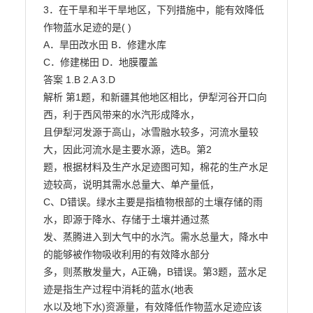
3．在干旱和半干旱地区，下列措施中，能有效降低
作物蓝水足迹的是( )

A．旱田改水田 B．修建水库

C．修建梯田 D．地膜覆盖

答案 1.B 2.A 3.D

解析 第1题，和新疆其他地区相比，伊犁河谷开口向
西，利于西风带来的水汽形成降水，

且伊犁河发源于高山，冰雪融水较多，河流水量较
大，因此河流水是主要水源，选B。第2

题，根据材料及生产水足迹图可知，棉花的生产水足
迹较高，说明其需水总量大、单产量低，

C、D错误。绿水主要是指植物根部的土壤存储的雨
水，即源于降水、存储于土壤并通过蒸

发、蒸腾进入到大气中的水汽。需水总量大，降水中
的能够被作物吸收利用的有效降水部分

多，则蒸散发量大，A正确，B错误。第3题，蓝水足
迹是指生产过程中消耗的蓝水(地表

水以及地下水)资源量，有效降低作物蓝水足迹应该