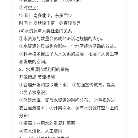
①数量上：总量丰富，人均不足。

②时空上：

空间上 南多北少，东多西少

时间上 夏秋较丰富，冬春较贫乏

(4)水资源与人类社会的关系

①水资源的数量会影响经济活动规模的大小。

②水资源的质量也会影响一个地区经济活动的效益。

③科学技术促进了人水关系的发展，拓展了人类生存
和发展的空间。

2．水资源持续利用的措施

开源措施 节流措施

①合理开发和提取地下水； ①加强宣传教育，提高
公民节水意识；

②修筑水库，调节水资源的时间分布； ②重视改进
农业灌溉技术；③开渠引水，调节水资源在空间上的
分布；

③提高工业用水的重复利用率

④海水淡化、人工增雨
