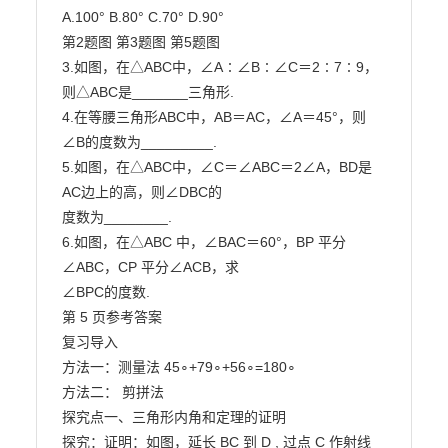
A.100° B.80° C.70° D.90°

第2题图 第3题图 第5题图

3.如图，在△ABC中，∠A∶∠B∶∠C＝2∶7∶9，
则△ABC是_______三角形.

4.在等腰三角形ABC中，AB＝AC，∠A＝45°，则
∠B的度数为_________.

5.如图，在△ABC中，∠C＝∠ABC＝2∠A，BD是
AC边上的高，则∠DBC的

度数为________.

6.如图，在△ABC 中，∠BAC＝60°，BP 平分
∠ABC，CP 平分∠ACB，求

∠BPC的度数.

第 5 页参考答案

复习导入

方法一：测量法 45∘+79∘+56∘=180∘

方法二： 剪拼法

探究点一、三角形内角和定理的证明

探究：证明：如图，延长 BC 到 D , 过点 C 作射线 