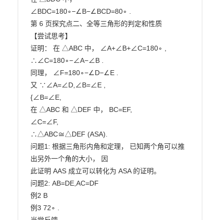
∠BDC=180∘−∠B−∠BCD=80∘ .

第 6 页探究点二、全等三角形的判定和性质

【尝试思考】

证明： 在 △ABC 中， ∠A+∠B+∠C=180∘ ,

∴∠C=180∘−∠A−∠B .

同理， ∠F=180∘−∠D−∠E .

又 ∵∠A=∠D,∠B=∠E ,

{∠B=∠E,

在 △ABC 和 △DEF 中， BC=EF,

∠C=∠F,

∴△ABC≅△DEF (ASA).

问题1: 根据三角形内角和定理， 已知两个角可以推
出另外一个角的大小， 因

此证明 AAS 成立可以转化为 ASA 的证明。

问题2: AB=DE,AC=DF

例2 B

例3 72∘ .
