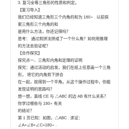
3. 复习全等三角形的性质和判定。

【复习导入】

我们已经知道三角形三个内角的和为 180∘ . 以前探
索三角形三个内角的和

是用什么方法，你还记得吗？

思考： 通过剪拼法拼成了一个什么角？如何用推理
的方法去验证呢？

【合作探究】

探究点一、三角形内角和定理的证明

探究：通过活动的启发，我们在纸上任意画一个三角
形， 将它的内角剪下拼合

在一起，就得到一个平角。从这个操作过程中，你能
发现证明的思路吗？

想一想，直线 CE 与 △ABC 的边 AB 有什么关系？ 
你学过哪些与 180∘ 有关

的结论？

第 1 页已知：如图，△ABC . 求证： 
∠A+∠B+∠C=180∘ .
