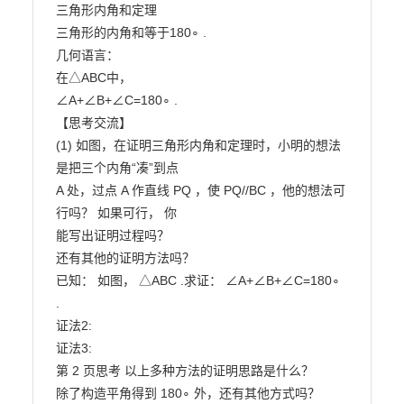
三角形内角和定理

三角形的内角和等于180∘ .

几何语言：

在△ABC中，

∠A+∠B+∠C=180∘ .

【思考交流】

(1) 如图，在证明三角形内角和定理时，小明的想法
是把三个内角“凑”到点

A 处，过点 A 作直线 PQ ，使 PQ//BC ，他的想法可
行吗？ 如果可行， 你

能写出证明过程吗？

还有其他的证明方法吗？

已知： 如图， △ABC .求证： ∠A+∠B+∠C=180∘

.

证法2:

证法3:

第 2 页思考 以上多种方法的证明思路是什么？

除了构造平角得到 180∘ 外，还有其他方式吗？
