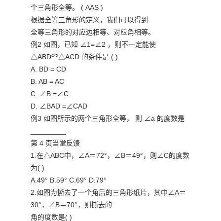
个三角形全等。 ( AAS )

根据全等三角形的定义，我们可以得到

全等三角形的对应边相等、对应角相等。

例2 如图，已知 ∠1=∠2 ，则不一定能使 
△ABD≌△ACD 的条件是 ( )

A. BD = CD

B. AB = AC

C. ∠B =∠C

D. ∠BAD =∠CAD

例3 如图所示的两个三角形全等， 则 ∠a 的度数是 
_________ .

第 4 页当堂反馈

1.在△ABC中，∠A＝72°，∠B＝49°，则∠C的度数
为( )

A.49° B.59° C.69° D.79°

2.如图为撕去了一个角后的三角形纸片，其中∠A＝
30°，∠B＝70°，则撕去的

角的度数是( )
