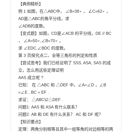
【典例精析】

例 1 如图，在△ABC中， ∠B=38∘ ， ∠C=62∘ ，
AD是△ABC的角平分线，求

∠ADB的度数。

【变式题】如图，CD是∠ACB 的平分线，DE // BC 
， ∠A=50∘,∠B=70∘ ，

求 ∠EDC,∠BDC 的度数。

第 3 页探究点二、全等三角形的判定和性质

【尝试思考】我们已经证明了 SSS, ASA, SAS 的成
立，怎么用这些定理证明

AAS 成立呢 ?

已知： 在 △ABC 和 △DEF 中，∠A=∠D ，∠B 
=∠E , BC = EF .

求证： △ABC≌△DEF .

问题1: AAS 和 ASA 有什么联系？

问题2: AB 和 DE 有什么关系？ AC 和 DF 呢？

【知识要点】

定理：两角分别相等且其中一组等角的对边相等的两