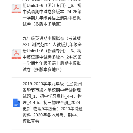
册Units1~6（浙江专用）_6、初
中英语期中试卷多版本_24-25第
一学期九年级英语上册期中模拟
试卷（多版本多地区）
九年级英语期中模拟卷（考试版
A3）测试范围：人教版九年级全
册Units1~6（新疆专用）_6、初
中英语期中试卷多版本_24-25第
一学期九年级英语上册期中模拟
试卷（多版本多地区）
2019-2020学年九年级（上)贵州
省毕节市梁才学校期中考试物理
试题_1、初中学习资料_4-4、物
理_4-4-5、初三物理全册_2024
更新_物理9年级全：2020年试题
资料_2020年各地月考、期中、
模拟真卷