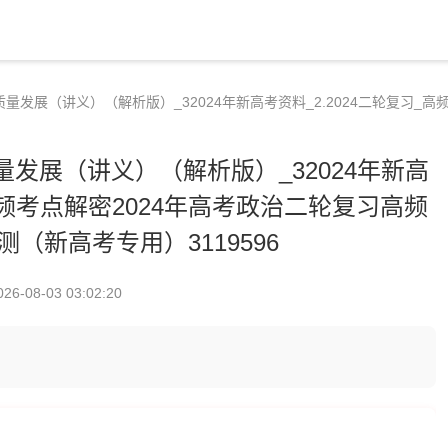
量发展（讲义）（解析版）_32024年新高考资料_2.2024二轮复习_
量发展（讲义）（解析版）_32024年新高
_高频考点解密2024年高考政治二轮复习高频
（新高考专用）3119596
026-08-03 03:02:20