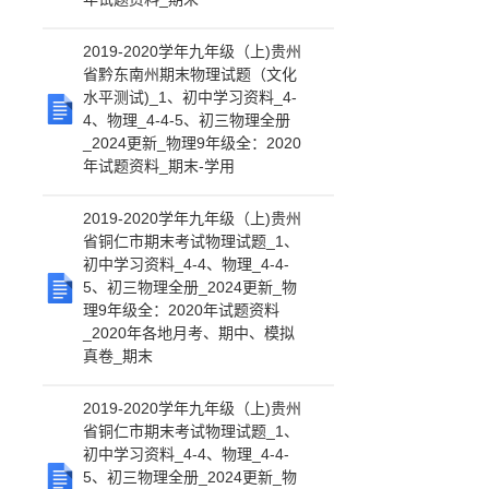
2019-2020学年九年级（上)贵州
省黔东南州期末物理试题（文化
水平测试)_1、初中学习资料_4-
4、物理_4-4-5、初三物理全册
_2024更新_物理9年级全：2020
年试题资料_期末-学用
2019-2020学年九年级（上)贵州
省铜仁市期末考试物理试题_1、
初中学习资料_4-4、物理_4-4-
5、初三物理全册_2024更新_物
理9年级全：2020年试题资料
_2020年各地月考、期中、模拟
真卷_期末
2019-2020学年九年级（上)贵州
省铜仁市期末考试物理试题_1、
初中学习资料_4-4、物理_4-4-
5、初三物理全册_2024更新_物