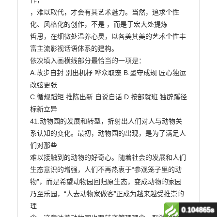
0.104865s