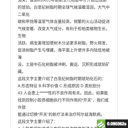
0.090362s