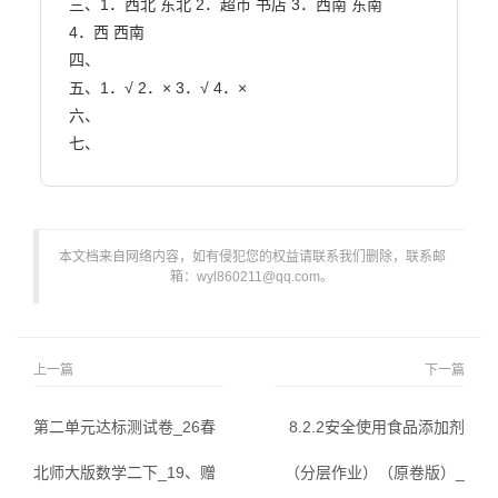
三、1．西北 东北 2．超市 书店 3．西南 东南

4．西 西南

四、

五、1．√ 2．× 3．√ 4．×

六、

七、                        
本文档来自网络内容，如有侵犯您的权益请联系我们删除，联系邮
箱：wyl860211@qq.com。
上一篇
下一篇
第二单元达标测试卷_26春
8.2.2安全使用食品添加剂
北师大版数学二下_19、赠
（分层作业）（原卷版）_