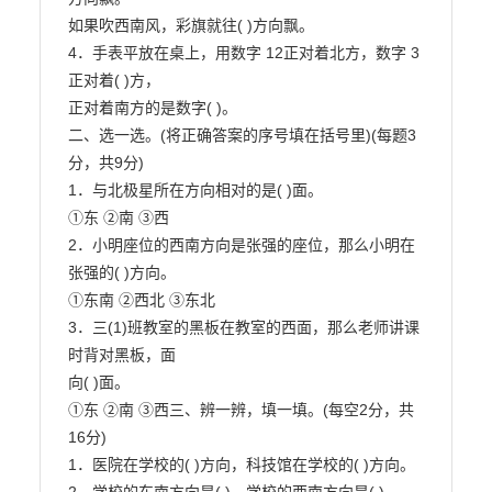
如果吹西南风，彩旗就往( )方向飘。

4．手表平放在桌上，用数字 12正对着北方，数字 3
正对着( )方，

正对着南方的是数字( )。

二、选一选。(将正确答案的序号填在括号里)(每题3
分，共9分)

1．与北极星所在方向相对的是( )面。

①东 ②南 ③西

2．小明座位的西南方向是张强的座位，那么小明在
张强的( )方向。

①东南 ②西北 ③东北

3．三(1)班教室的黑板在教室的西面，那么老师讲课
时背对黑板，面

向( )面。

①东 ②南 ③西三、辨一辨，填一填。(每空2分，共
16分)

1．医院在学校的( )方向，科技馆在学校的( )方向。
