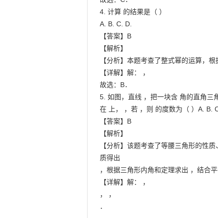
4. 计算 的结果是（ ）

A. B. C. D.

【答案】B

【解析】

【分析】本题考查了整式幂的运算，根
【详解】解： ，

故选：B．

5. 如图，直线 ，把一块含 角的直角三
在 上， ，若 ，则 的度数为（ ）A. B. C. 
【答案】B

【解析】

【分析】该题考查了等腰三角形的性质
质得出

，根据三角形内角和定理求出 ，结合平
【详解】解： ，

， ，

．
