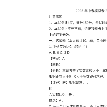
                            2025 年中考模拟考试九年级数学试卷

注意事项：

1．本试卷共4页，满分150分，考试时间
2．本试卷上不要答题，请按答题卡上
上的答案无效。

一、选择题（本大题共10小题，每小题4
1. 下列实数比0小的是（ ）

A. B. 0 C. 3 D.

【答案】A

【解析】

【分析】本题考查了实数比较大小，掌
根据正数大于0，0大于负数即可求解．

【详解】解：根据题意， ，

的

∴实数比0小 是 ，

故选：A ．

2. 有一个几何体如图所示，该几何体的