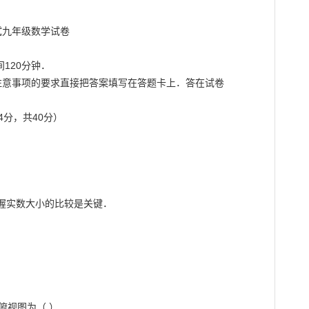
120分钟．

注意事项的要求直接把答案填写在答题卡上．答在试卷

分，共40分）

握实数大小的比较是关键．

俯视图为（ ）
