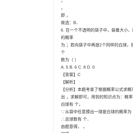
，

，

即 ，

故选：B．

6. 在一个不透明的袋子中，装着大小
的概率

为 ；若向袋子中再放2个同样的白球，
个

数为（ ）

A. 5 B. 6 C. 8 D. 0

【答案】C

【解析】

【分析】本题考查了根据概率公式求概率
出 ，求解即可，用到的知识点为：概
白球有 个，

∵从袋中任意摸出一球是白球的概率为 
∴总球数有 个．

由题意得， ，
