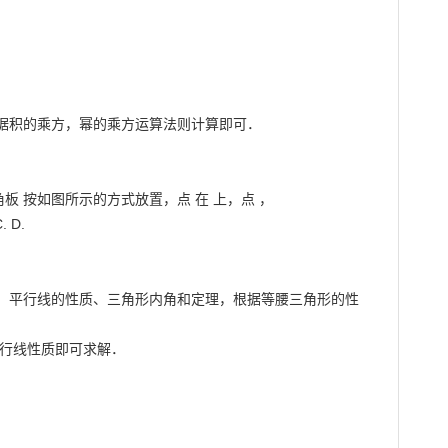
据积的乘方，幂的乘方运算法则计算即可．

角板 按如图所示的方式放置，点 在 上，点 ，

D.

、平行线的性质、三角形内角和定理，根据等腰三角形的性
行线性质即可求解．
