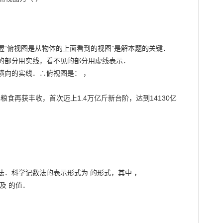
“俯视图是从物体的上面看到的视图”是解本题的关键．

的部分用实线，看不见的部分用虚线表示．

向的实线．∴俯视图是： ，

年粮食再获丰收，首次迈上1.4万亿斤新台阶，达到14130亿


．科学记数法的表示形式为 的形式，其中 ，

 的值．
