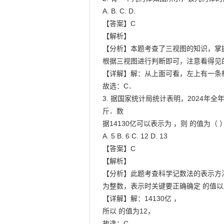
A. B. C. D.

【答案】C

【解析】

【分析】本题考查了三视图的知识，掌握
根据三视图进行判断即可，注意看得见
【详解】解：从上面可看，左上有一条横
故选：C．

3. 据国家统计局统计表明，2024年全
斤．数

据14130亿可以表示为 ，则 的值为（ ）
A. 5 B. 6 C. 12 D. 13

【答案】C

【解析】

【分析】此题考查科学记数法的表示方法
为整数，表示时关键要正确确定 的值以及
【详解】解：14130亿 ，

所以 的值为12，

故选：C．
