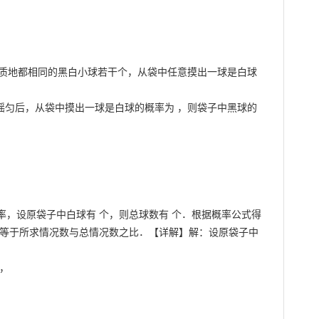
、质地都相同的黑白小球若干个，从袋中任意摸出一球是白球
摇匀后，从袋中摸出一球是白球的概率为 ，则袋子中黑球的
，设原袋子中白球有 个，则总球数有 个．根据概率公式得

率等于所求情况数与总情况数之比．【详解】解：设原袋子中
，
