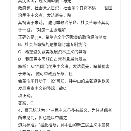
其民实困，观大同盟罢工与无

政府党、社会党之日炽，社会革命其将不远……吾国
治民生主义者，发达最先，睹

其祸害于未萌， 诚可举政治革命、社会革命毕其功
于一役。 ”对这一主张理解

正确的是( )A．希望完全学习欧美的政治经济制度

B．社会革命指的是推翻封建专制统治

C．希望避免欧美发展资本主义的弊端

D．我国民本思想自古就有且最为发达

解析：从“吾国治民生主义者，发达最先，睹其祸害
于未萌， 诚可举政治革命、社

会革命毕其功于一役”可知，孙中山的主张避免欧美
发展资本主义的弊端，故C

项正确。

答案：C

4．蔡元培认为：“三民主义虽多有新义，为往昔儒者
所未见到，但也是以中庸之

道为标准。”据此推断，孙中山的新三民主义中最符