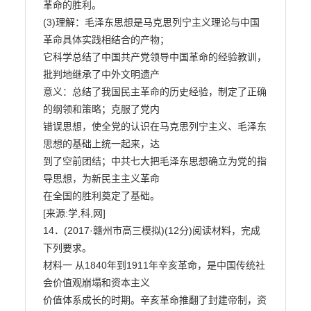
革命的胜利。

(3)理解：毛泽东思想是马克思列宁主义理论与中国
革命具体实践相结合的产物；

它科学总结了中国共产党领导中国革命的经验教训，
批判地继承了中外文明遗产

意义：总结了我国民主革命的历史经验，制定了正确
的纲领和策略；克服了党内

错误思想，使全党的认识在马克思列宁主义、毛泽东
思想的基础上统一起来，达

到了空前团结；中共七大把毛泽东思想确立为党的指
导思想，为新民主主义革命

在全国的胜利奠定了基础。

[来源:学,科,网]

14．(2017·赣州市高三模拟)(12分)阅读材料，完成
下列要求。

材料一 从1840年到1911年辛亥革命，是中国传统社
会价值观崩塌和资本主义

价值体系成长的时期。辛亥革命推翻了封建帝制，资