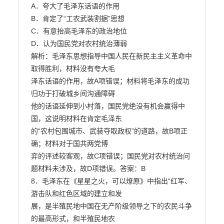
A．夸大了毛泽东话语的作用

B．肯定了“工农武装割据”思想

C．有意抬高毛泽东的政治地位

D．认为国民党对农村统治薄弱

解析：毛泽东思想指导中国人民在新民主主义革命中
取得胜利，材料没有夸大毛

泽东话语的作用，故A项错误；材料将毛泽东的成功
归功于打破城乡间沟通障碍

他的话语延伸到小村落，国民党绝没有机会赢得中
国，这说明材料在肯定毛泽东

的“农村包围城市、武装夺取政权”的道路，故B项正
确；材料对于国共两党博

弈的评述较客观，故C项错误；国民党对农村统治问
题材料未涉及，故D项错误。答案：B

8．毛泽东在《星星之火，可以燎原》中指出“红军、
游击队和红色区域的建立和发

展，是半殖民地中国在无产阶级领导之下的农民斗争
的最高形式，和半殖民地农
