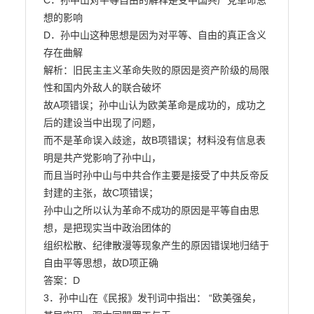
C．孙中山对平等自由的解释是受中国共产党革命思
想的影响

D．孙中山这种思想是因为对平等、自由的真正含义
存在曲解

解析：旧民主主义革命失败的原因是资产阶级的局限
性和国内外敌人的联合破坏

故A项错误；孙中山认为欧美革命是成功的，成功之
后的建设当中出现了问题，

而不是革命误入歧途，故B项错误；材料没有信息表
明是共产党影响了孙中山，

而且当时孙中山与中共合作主要是接受了中共反帝反
封建的主张，故C项错误；

孙中山之所以认为革命不成功的原因是平等自由思
想，是把现实当中政治团体的

组织松散、纪律散漫等现象产生的原因错误地归结于
自由平等思想，故D项正确

答案：D

3．孙中山在《民报》发刊词中指出： “欧美强矣，