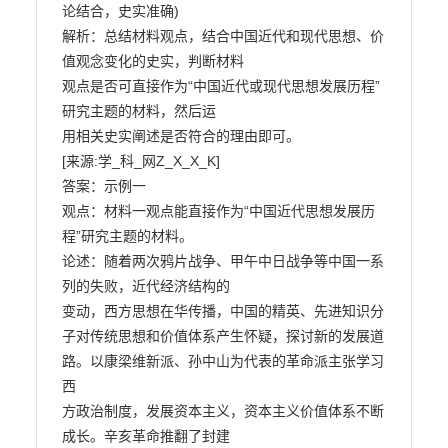
论结合，史实准确)

解析：总结材料观点，结合中国近代和现代思想、价
值观念变化的史实，判断材料

观点是否可直接作为“中国近代或现代思想发展历程”
研究主题的材料，然后运

用相关史实阐述是否符合的理由即可。

[来源:学_科_网Z_X_X_K]

答案：示例一

观点：材料一观点能直接作为“中国近代思想发展历
程”研究主题的材料。

论述：随着两次鸦片战争、甲午中日战争等中国一系
列的失败，近代经济结构的

变动，西方思想在华传播，中国的精英、先进知识分
子对传统思想和价值体系产生怀疑，探讨新的发展道
路。以康梁维新派、孙中山为代表的革命派主张学习
西

方政治制度，发展资本主义，资本主义价值体系不断
成长。辛亥革命推翻了封建
