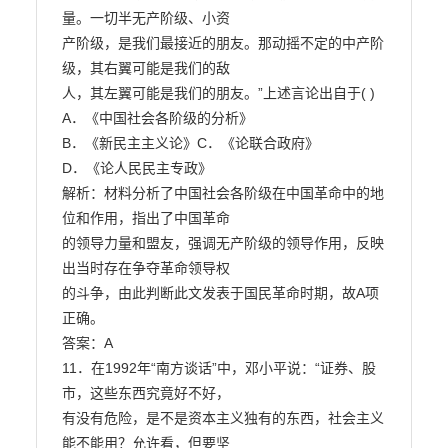
量。一切半无产阶级、小资

产阶级，是我们最接近的朋友。那动摇不定的中产阶
级，其右翼可能是我们的敌

人，其左翼可能是我们的朋友。”上述言论出自于( )

A．《中国社会各阶级的分析》

B．《新民主主义论》C．《论联合政府》

D．《论人民民主专政》

解析：材料分析了中国社会各阶级在中国革命中的地
位和作用，指出了中国革命

的领导力量和盟友，强调无产阶级的领导作用，反映
出当时存在争夺革命领导权

的斗争，由此判断此文发表于国民革命时期，故A项
正确。

答案：A

11．在1992年“南方谈话”中，邓小平说：“证券、股
市，这些东西究竟好不好，

有没有危险，是不是资本主义独有的东西，社会主义
能不能用？允许看，但要坚
