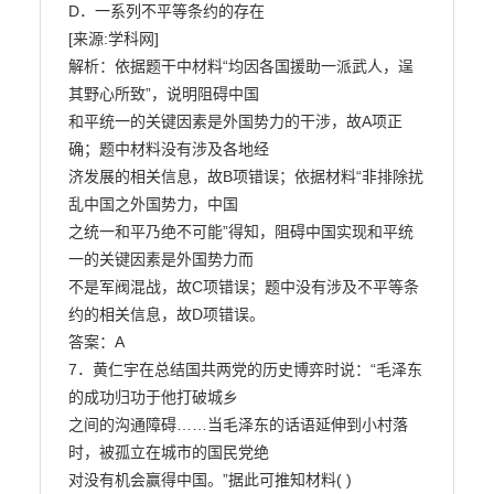
D．一系列不平等条约的存在

[来源:学科网]

解析：依据题干中材料“均因各国援助一派武人，逞
其野心所致”，说明阻碍中国

和平统一的关键因素是外国势力的干涉，故A项正
确；题中材料没有涉及各地经

济发展的相关信息，故B项错误；依据材料“非排除扰
乱中国之外国势力，中国

之统一和平乃绝不可能”得知，阻碍中国实现和平统
一的关键因素是外国势力而

不是军阀混战，故C项错误；题中没有涉及不平等条
约的相关信息，故D项错误。

答案：A

7．黄仁宇在总结国共两党的历史博弈时说：“毛泽东
的成功归功于他打破城乡

之间的沟通障碍……当毛泽东的话语延伸到小村落
时，被孤立在城市的国民党绝

对没有机会赢得中国。”据此可推知材料( )
