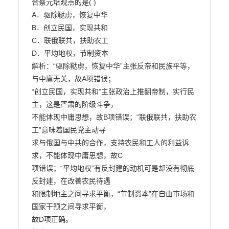
合蔡元培观点的是( )

A．驱除鞑虏，恢复中华

B．创立民国，实现共和

C．联俄联共，扶助农工

D．平均地权，节制资本

解析：“驱除鞑虏，恢复中华”主张反帝和民族平等，
与中庸无关，故A项错误；

“创立民国，实现共和”主张政治上推翻帝制，实行民
主，这是严肃的阶级斗争，

不能体现中庸思想，故B项错误；“联俄联共，扶助农
工”意味着国民党主动寻

求与俄国与中共的合作，支持农民和工人的利益诉
求，不能体现中庸思想，故C

项错误；“平均地权”有反封建的动机可是却没有彻底
反封建，在改善农民待遇

和限制地主之间寻求平衡，“节制资本”在自由市场和
国家干预之间寻求平衡，

故D项正确。
