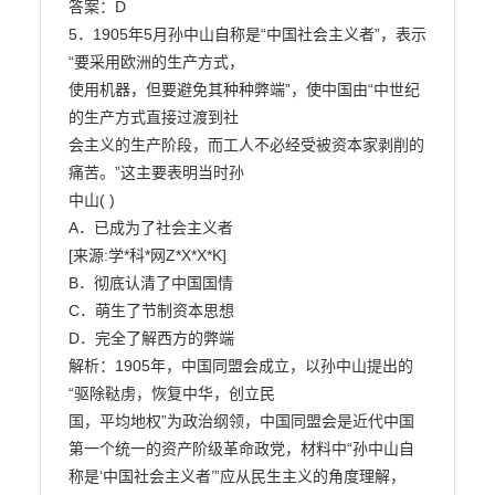
答案：D

5．1905年5月孙中山自称是“中国社会主义者”，表示
“要采用欧洲的生产方式，

使用机器，但要避免其种种弊端”，使中国由“中世纪
的生产方式直接过渡到社

会主义的生产阶段，而工人不必经受被资本家剥削的
痛苦。”这主要表明当时孙

中山( )

A．已成为了社会主义者

[来源:学*科*网Z*X*X*K]

B．彻底认清了中国国情

C．萌生了节制资本思想

D．完全了解西方的弊端

解析：1905年，中国同盟会成立，以孙中山提出的
“驱除鞑虏，恢复中华，创立民

国，平均地权”为政治纲领，中国同盟会是近代中国
第一个统一的资产阶级革命政党，材料中“孙中山自
称是‘中国社会主义者’”应从民生主义的角度理解，
