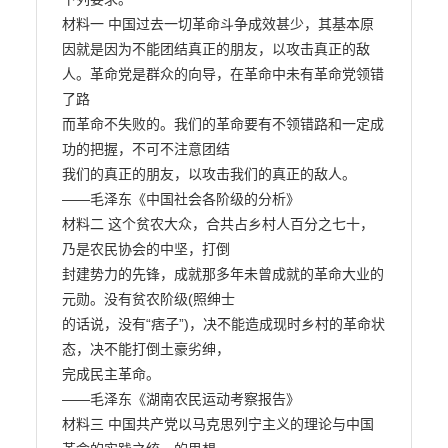
材料一 中国过去一切革命斗争成效甚少，其基本原
因就是因为不能团结真正的朋友，以攻击真正的敌
人。革命党是群众的向导，在革命中未有革命党领错
了路

而革命不失败的。我们的革命要有不领错路和一定成
功的把握，不可不注意团结

我们的真正的朋友，以攻击我们的真正的敌人。

——毛泽东《中国社会各阶级的分析》

材料二 这个贫农大众，合共占乡村人百分之七十，
乃是农民协会的中坚，打倒

封建势力的先锋，成就那多年未曾成就的革命大业的
元勋。没有贫农阶级(照绅士

的话说，没有“痞子”)，决不能造成现时乡村的革命状
态，决不能打倒土豪劣绅，

完成民主革命。

——毛泽东《湖南农民运动考察报告》

材料三 中国共产党以马克思列宁主义的理论与中国