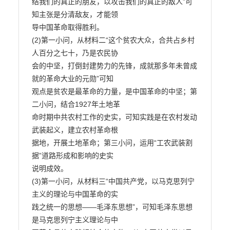
结我们的真正的朋友，以攻击我们的真正的敌人”可
知主张是分清敌友，才能领

导中国革命取得胜利。

(2)第一小问，从材料二“这个贫农大众，合共占乡村
人百分之七十，乃是农民协

会的中坚，打倒封建势力的先锋，成就那多年未曾成
就的革命大业的元勋”可知

观点是贫农是最革命的力量，是中国革命的中坚；第
二小问，结合1927年土地革

命时期中共农村工作的史实，可知实践是在农村发动
武装起义，建立农村革命根

据地，开展土地革命；第三小问，运用“工农武装割
据”道路形成和影响的史实

说明成效。

(3)第一小问，从材料三“中国共产党，以马克思列宁
主义的理论与中国革命的实

践之统一的思想——毛泽东思想”，可知毛泽东思想
是马克思列宁主义理论与中
