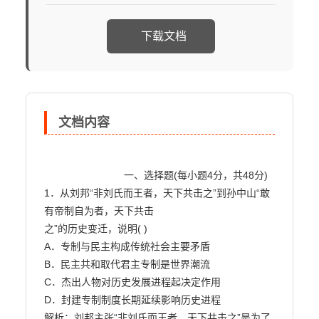
下载文档
文档内容
                            一、选择题(每小题4分，共48分)

1．从刘邦“非刘氏而王者，天下共击之”到孙中山“敢
有帝制自为者，天下共击

之”的历史变迁，说明( )

A．专制与民主构成传统社会主要矛盾

B．民主共和取代君主专制是世界潮流

C．杰出人物对历史发展进程起决定作用

D．封建专制制度长期延续影响历史进程

解析：刘邦主张“非刘氏而王者，天下共击之”是为了