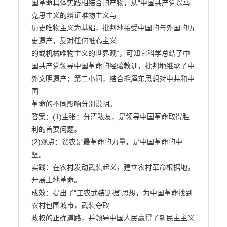
国革命具体实践相结合的产物，从“中国共产党以马
克思主义的辩证唯物主义与

历史唯物主义为基础，批判地接受中国的与外国的历
史遗产，反对任何唯心主义

的或机械唯物主义的世界观”，可知它科学总结了中
国共产党领导中国革命的经验教训，批判地继承了中
外文明遗产；第二小问，结合毛泽东思想对中共和中
国

革命的不同影响分别说明。

答案：(1)主张：分清敌友，是领导中国革命取得胜
利的首要问题。

(2)观点：贫农是最革命的力量，是中国革命的中
坚。

实践：在农村发动武装起义，建立农村革命根据地，
开展土地革命。

成效：提出了“工农武装割据”思想，为中国革命找到
农村包围城市，武装夺取

政权的正确道路，并领导中国人民赢得了新民主主义