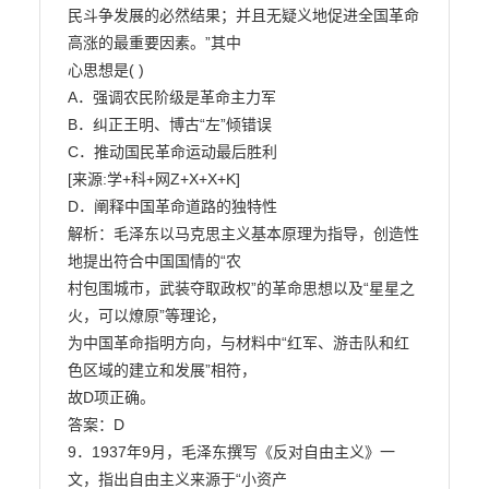
民斗争发展的必然结果；并且无疑义地促进全国革命
高涨的最重要因素。”其中

心思想是( )

A．强调农民阶级是革命主力军

B．纠正王明、博古“左”倾错误

C．推动国民革命运动最后胜利

[来源:学+科+网Z+X+X+K]

D．阐释中国革命道路的独特性

解析：毛泽东以马克思主义基本原理为指导，创造性
地提出符合中国国情的“农

村包围城市，武装夺取政权”的革命思想以及“星星之
火，可以燎原”等理论，

为中国革命指明方向，与材料中“红军、游击队和红
色区域的建立和发展”相符，

故D项正确。

答案：D

9．1937年9月，毛泽东撰写《反对自由主义》一
文，指出自由主义来源于“小资产
