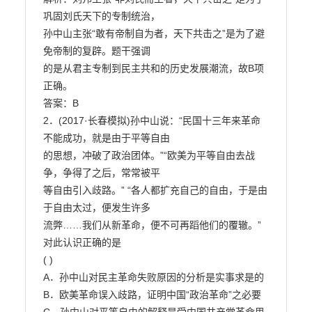
巩固刘氏天下的专制统治，

孙中山主张“敢有帝制自为者，天下共击之”是为了避
免帝制的复辟。题干强调

的是从君主专制到民主共和的历史发展潮流，故B项
正确。

答案：B

2．(2017·长春模拟)孙中山说：“民国十三年来革命
不能成功，就是由于平等自由

的思想，冲破了政治团体。”“欧美为平等自由去战
争，争得了之后，常常被平

等自由引入歧路。” “各人都扩充自己的自由，于是由
于自由太过，便发生许多

流弊……我们从新革命，便不可再蹈他们的覆辙。”
对此认识正确的是

( )

A．孙中山对民主革命失败原因的分析是实事求是的

B．欧美革命误入歧路，证明中国“政治革命”之必要
