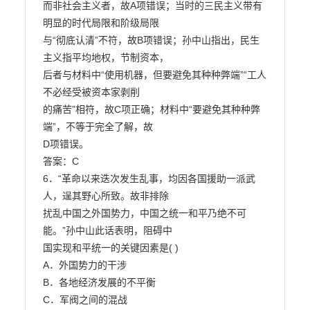
而非社会主义者，故A项错误；当时的三民主义带有
明显的时代局限和阶级局限

与“彻底认清”不符，故B项错误；孙中山指出，民生
主义指平均地权，节制资本，

后者与材料中“使用机器，但要避免其种种弊端”“工人
不必经受被资本家剥削

的痛苦”相符，故C项正确；材料中“要避免其种种弊
端”，不等于完全了解，故

D项错误。

答案：C

6．“革命以来迭次发生乱事，均因各国援助一派武
人，逞其野心所致。故非排除

扰乱中国之外国势力，中国之统一和平乃绝不可
能。”孙中山此话表明，阻碍中

国实现和平统一的关键因素是( )

A．外国势力的干涉

B．各地经济发展的不平衡

C．军阀之间的混战
