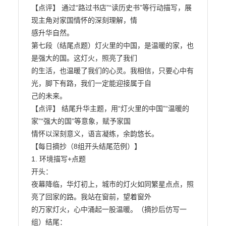
【点评】 通过“路过书店”“读历史书”等行动描写，展
现主角对家国情怀的深刻理解，情

感升华自然。

第七段（结尾点题）灯火里的中国，是温暖的家，也
是强大的国。这灯火，照亮了我们

的生活，也温暖了我们的心灵。我相信，只要心中有
光，脚下有路，我们一定能迎接属于自

己的未来。

【点评】 结尾升华主题，用“灯火里的中国”“温暖的
家”“强大的国”等意象，赋予家国

情怀以深刻意义，语言凝练，余韵悠长。

【每日摘抄（8组开头结尾范例）】

1. 环境描写+点题

开头：

夜幕降临，华灯初上，城市的灯火如同繁星点点，照
亮了回家的路。我站在窗前，望着窗外

的万家灯火，心中涌起一股温暖。（摘抄后仿写一
组）结尾：
