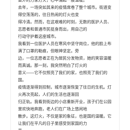
窗外的万家灯火，心中涌起一股温暖。

去年，一场突如其来的疫情席卷了整个城市。街道变
得空荡荡的，往日热闹的灯火也变

得冷清。然而，在这艰难的时刻，无数的医护人员、
志愿者和普通市民挺身而出，用自己的

行动守护着这座城市。

我看到一位医护人员在寒风中坚守岗位，他的脸上布
满了口罩的勒痕，但眼神坚定。旁

边，一位志愿者正在为居民分发物资，她的笑容温暖
而真诚。那一刻，我突然明白了灯火的

意义——它不仅照亮了我们的家，也照亮了我们的
国。

疫情逐渐得到控制，城市逐渐恢复了往日的生机。灯
火再次亮起，人们的生活也逐渐回

归正轨。我看到街边的小店重新开业，孩子们在公园
里欢快地奔跑，老人们在广场上悠闲地

散步。这灯火，不仅是家的象征，也是国的温暖。它
让我们在平凡的日子里感受到家国的力
