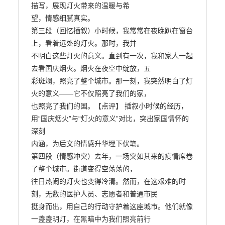
描写，展现灯火带来的温暖与希

望，情感细腻真实。

第三段（回忆插叙）小时候，我常常在夜晚趴在窗台
上，看着远处的灯火。那时，我并

不明白这些灯火的意义。直到有一次，我和家人一起
去看国庆烟火。烟火在夜空中绽放，五

彩斑斓，照亮了整个城市。那一刻，我突然明白了灯
火的意义——它不仅照亮了我们的家，

也照亮了我们的国。【点评】 插叙小时候的经历，
用“国庆烟火”与“灯火的意义”对比，突出家国情怀的
深刻

内涵，为后文的情感升华埋下伏笔。

第四段（情感冲突）去年，一场突如其来的疫情席卷
了整个城市。街道变得空荡荡的，

往日热闹的灯火也变得冷清。然而，在这艰难的时
刻，无数的医护人员、志愿者和普通市民

挺身而出，用自己的行动守护着这座城市。他们就像
一盏盏明灯，在黑暗中为我们照亮前行
