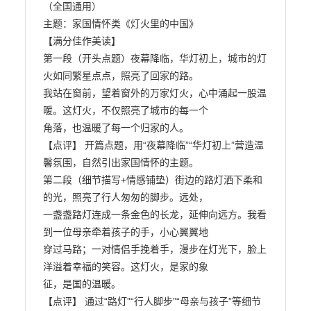
（全国通用）

主题：家国情怀类《灯火里的中国》

【满分佳作美读】

第一段（开头点题）夜幕降临，华灯初上，城市的灯
火如同繁星点点，照亮了回家的路。

我站在窗前，望着窗外的万家灯火，心中涌起一股温
暖。这灯火，不仅照亮了城市的每一个

角落，也温暖了每一个归家的人。

【点评】 开篇点题，用“夜幕降临”“华灯初上”营造温
馨氛围，自然引出家国情怀的主题。

第二段（细节描写+情感铺垫）街边的路灯洒下柔和
的光，照亮了行人匆匆的脚步。远处，

一盏盏路灯连成一条金色的长龙，延伸向远方。我看
到一位母亲牵着孩子的手，小心翼翼地

穿过马路；一对情侣手挽着手，漫步在灯光下，脸上
洋溢着幸福的笑容。这灯火，是家的象

征，是国的温暖。

【点评】 通过“路灯”“行人脚步”“母亲与孩子”等细节