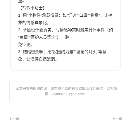
量。

【写作小贴士】

1. 用“小物件”承载情感：如“灯火”“口罩”“物资”，让抽
象的情感具象化。

2. 矛盾设计要真实：写情感冲突时聚焦具体事件（如
“疫情”“医护人员坚守”），避

免空洞。

3. 结尾留余味：用“家国的力量”“温暖的灯火”等意
象，让情感自然流淌。                        
本文档来自网络内容，如有侵犯您的权益请联系我们删除，联系邮
箱：wyl860211@qq.com。
上一篇
下一篇