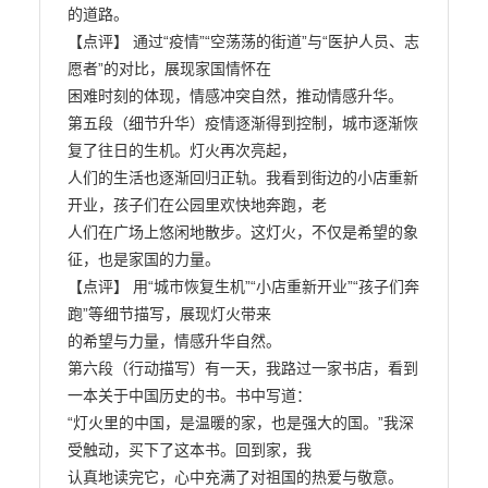
的道路。

【点评】 通过“疫情”“空荡荡的街道”与“医护人员、志
愿者”的对比，展现家国情怀在

困难时刻的体现，情感冲突自然，推动情感升华。

第五段（细节升华）疫情逐渐得到控制，城市逐渐恢
复了往日的生机。灯火再次亮起，

人们的生活也逐渐回归正轨。我看到街边的小店重新
开业，孩子们在公园里欢快地奔跑，老

人们在广场上悠闲地散步。这灯火，不仅是希望的象
征，也是家国的力量。

【点评】 用“城市恢复生机”“小店重新开业”“孩子们奔
跑”等细节描写，展现灯火带来

的希望与力量，情感升华自然。

第六段（行动描写）有一天，我路过一家书店，看到
一本关于中国历史的书。书中写道：

“灯火里的中国，是温暖的家，也是强大的国。”我深
受触动，买下了这本书。回到家，我

认真地读完它，心中充满了对祖国的热爱与敬意。
