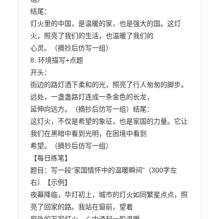
结尾：

灯火里的中国，是温暖的家，也是强大的国。这灯
火，照亮了我们的生活，也温暖了我们的

心灵。（摘抄后仿写一组）

8. 环境描写+点题

开头：

街边的路灯洒下柔和的光，照亮了行人匆匆的脚步。
远处，一盏盏路灯连成一条金色的长龙，

延伸向远方。（摘抄后仿写一组）结尾：

这灯火，不仅是希望的象征，也是家国的力量。它让
我们在黑暗中看到光明，在困境中看到

希望。（摘抄后仿写一组）

【每日练笔】

题目：写一段“家国情怀中的温暖瞬间”（300字左
右）【示例】

夜幕降临，华灯初上，城市的灯火如同繁星点点，照
亮了回家的路。我站在窗前，望着
