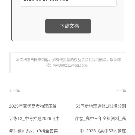
下载文档
本文档来自网络内容，如有侵犯您的权益请联系我们删除，联系邮
箱：wyl860211@qq.com。
上一篇
下一篇
2025年菁优高考物理压轴
53同步地理选修1RJ增分测
训练12_中考押题2026《中
评卷_高中三年全科资料_高
考押题》系列（9科全套实
中_2026《高中53同步练