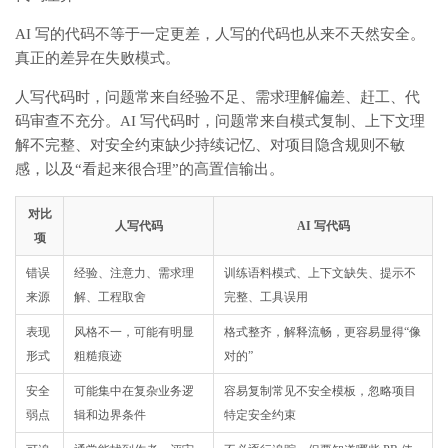
AI 写的代码不等于一定更差，人写的代码也从来不天然安全。
真正的差异在失败模式。
人写代码时，问题常来自经验不足、需求理解偏差、赶工、代
码审查不充分。AI 写代码时，问题常来自模式复制、上下文理
解不完整、对安全约束缺少持续记忆、对项目隐含规则不敏
感，以及“看起来很合理”的高置信输出。
对比
人写代码
AI 写代码
项
错误
经验、注意力、需求理
训练语料模式、上下文缺失、提示不
来源
解、工程取舍
完整、工具误用
表现
风格不一，可能有明显
格式整齐，解释流畅，更容易显得“像
形式
粗糙痕迹
对的”
安全
可能集中在复杂业务逻
容易复制常见不安全模板，忽略项目
弱点
辑和边界条件
特定安全约束