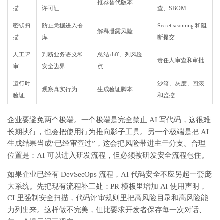
推荐替代版本
描
许可证
查、SBOM
密钥扫
防止凭据进入仓
Secret scanning 和阻
解释泄露风险
描
库
断提交
人工评
判断业务语义和
总结 diff、列风险
责任人审查和审批
审
安全边界
点
运行时
沙箱、灰度、回滚
观察真实行为
生成验证脚本
验证
和监控
企业要避免两个极端。一个极端是完全禁止 AI 写代码，这很难
长期执行，也会把使用行为推向影子工具。另一个极端是把 AI
生成结果当成“已经审查过”，这会把风险带进主干分支。合理
位置是：AI 可以进入研发流程，但必须被研发安全流程包住。
如果企业已经有 DevSecOps 流程，AI 代码安全不应另起一套庞
大系统。先把现有流程补三处：PR 模板里增加 AI 使用声明，
CI 里强制安全扫描，代码评审规则里把高风险目录和高风险能
力列出来。这样做不完美，但比要求开发者保存每一次对话、