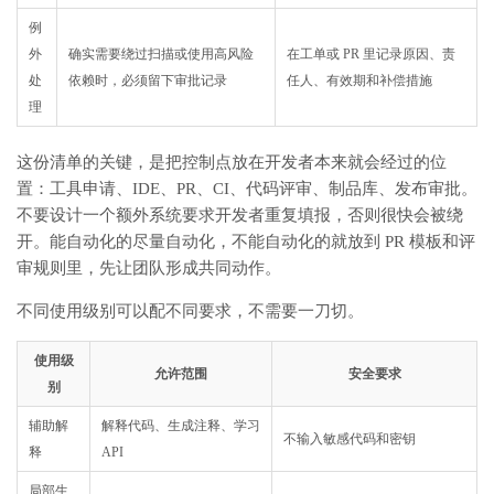
例
外
确实需要绕过扫描或使用高风险
在工单或 PR 里记录原因、责
处
依赖时，必须留下审批记录
任人、有效期和补偿措施
理
这份清单的关键，是把控制点放在开发者本来就会经过的位
置：工具申请、IDE、PR、CI、代码评审、制品库、发布审批。
不要设计一个额外系统要求开发者重复填报，否则很快会被绕
开。能自动化的尽量自动化，不能自动化的就放到 PR 模板和评
审规则里，先让团队形成共同动作。
不同使用级别可以配不同要求，不需要一刀切。
使用级
允许范围
安全要求
别
辅助解
解释代码、生成注释、学习
不输入敏感代码和密钥
释
API
局部生