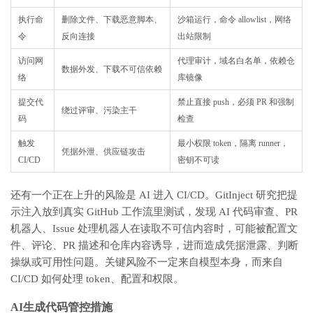
执行命
删除文件、下载恶意脚本、
沙箱运行，命令 allowlist，网络
令
反向连接
出站限制
访问网
代理审计，域名白名单，依赖仓
数据外发、下载不可信依赖
络
库镜像
提交代
禁止直接 push，必须 PR 和强制
绕过评审、污染主干
码
检查
触发
最小权限 token，隔离 runner，
凭据外泄、供应链攻击
CI/CD
密钥不可读
还有一个正在上升的风险是 AI 进入 CI/CD。GitInject 研究把提
示注入放到真实 GitHub 工作流里测试，发现 AI 代码审查、PR
机器人、Issue 处理机器人在读取不可信内容时，可能被配置文
件、评论、PR 描述和仓库内容诱导，进而造成凭据泄露、判断
操纵或可用性问题。关键风险不一定来自模型本身，而来自
CI/CD 如何处理 token、配置和权限。
AI生成代码管控措施