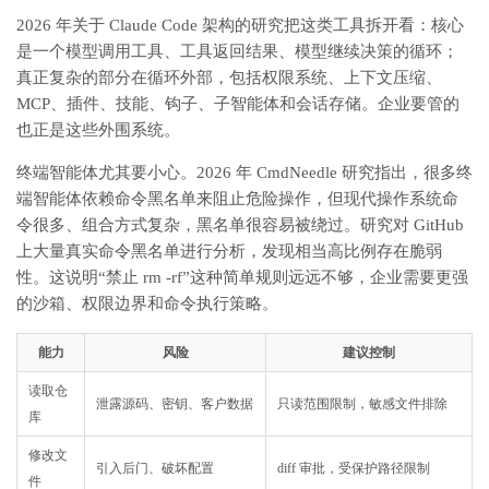
2026 年关于 Claude Code 架构的研究把这类工具拆开看：核心
是一个模型调用工具、工具返回结果、模型继续决策的循环；
真正复杂的部分在循环外部，包括权限系统、上下文压缩、
MCP、插件、技能、钩子、子智能体和会话存储。企业要管的
也正是这些外围系统。
终端智能体尤其要小心。2026 年 CmdNeedle 研究指出，很多终
端智能体依赖命令黑名单来阻止危险操作，但现代操作系统命
令很多、组合方式复杂，黑名单很容易被绕过。研究对 GitHub
上大量真实命令黑名单进行分析，发现相当高比例存在脆弱
性。这说明“禁止 rm -rf”这种简单规则远远不够，企业需要更强
的沙箱、权限边界和命令执行策略。
能力
风险
建议控制
读取仓
泄露源码、密钥、客户数据
只读范围限制，敏感文件排除
库
修改文
引入后门、破坏配置
diff 审批，受保护路径限制
件