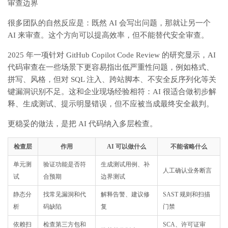
审查边界
很多团队的自然反应是：既然 AI 会写出问题，那就让另一个
AI 来审查。这个方向可以提高效率，但不能替代安全审查。
2025 年一项针对 GitHub Copilot Code Review 的研究显示，AI
代码审查在一些场景下更容易指出低严重性问题，例如格式、
拼写、风格，但对 SQL 注入、跨站脚本、不安全反序列化等关
键漏洞识别不足。这和企业现场经验相符：AI 很适合做初步解
释、生成测试、提示明显错误，但不应被当成最终安全裁判。
更稳妥的做法，是把 AI 代码纳入多层检查。
检查层
作用
AI 可以做什么
不能省略什么
单元测
验证功能是否符
生成测试用例、补
人工确认业务断言
试
合预期
边界测试
静态分
找常见漏洞和代
解释告警、建议修
SAST 规则和扫描
析
码缺陷
复
门禁
依赖扫
检查第三方包和
SCA、许可证审