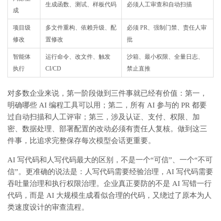
生成函数、测试、样板代码
必须人工审查和自动扫描
成
项目级
多文件重构、依赖升级、配
必须 PR、强制门禁、责任人审
修改
置修改
批
智能体
运行命令、改文件、触发
沙箱、最小权限、全量日志、
执行
CI/CD
禁止直推
对多数企业来说，第一阶段做到三件事就已经有价值：第一，
明确哪些 AI 编程工具可以用；第二，所有 AI 参与的 PR 都要
过自动扫描和人工评审；第三，涉及认证、支付、权限、加
密、数据处理、部署配置的改动必须有责任人复核。做到这三
件事，比追求完整保存每次模型会话更重要。
AI 写代码和人写代码最大的区别，不是一个“可信”、一个“不可
信”。更准确的说法是：人写代码需要经验治理，AI 写代码需要
吞吐量治理和执行权限治理。企业真正要防的不是 AI 写错一行
代码，而是 AI 大规模生成看似合理的代码，又绕过了原本为人
类速度设计的审查流程。