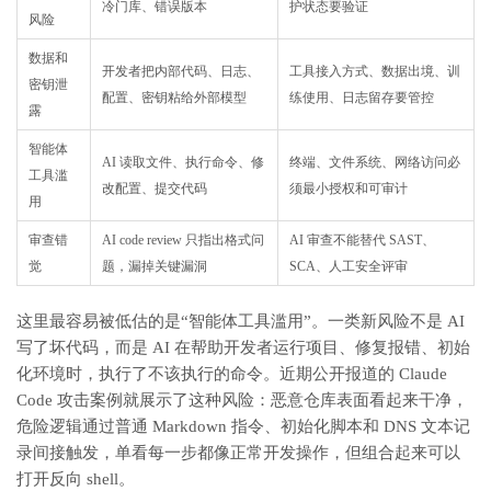
冷门库、错误版本
护状态要验证
风险
数据和
开发者把内部代码、日志、
工具接入方式、数据出境、训
密钥泄
配置、密钥粘给外部模型
练使用、日志留存要管控
露
智能体
AI 读取文件、执行命令、修
终端、文件系统、网络访问必
工具滥
改配置、提交代码
须最小授权和可审计
用
审查错
AI code review 只指出格式问
AI 审查不能替代 SAST、
觉
题，漏掉关键漏洞
SCA、人工安全评审
这里最容易被低估的是“智能体工具滥用”。一类新风险不是 AI
写了坏代码，而是 AI 在帮助开发者运行项目、修复报错、初始
化环境时，执行了不该执行的命令。近期公开报道的 Claude
Code 攻击案例就展示了这种风险：恶意仓库表面看起来干净，
危险逻辑通过普通 Markdown 指令、初始化脚本和 DNS 文本记
录间接触发，单看每一步都像正常开发操作，但组合起来可以
打开反向 shell。