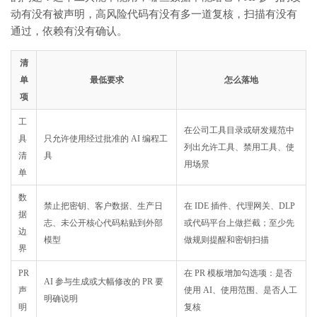
动有没有被声明，高风险代码有没有多一道复核，扫描有没有
通过，依赖有没有确认。
清
单
最低要求
怎么落地
项
工
在公司工具目录或研发规范中
具
只允许使用经过批准的 AI 编程工
列出允许工具、禁用工具、使
清
具
用场景
单
数
禁止把密钥、客户数据、生产日
在 IDE 插件、代理网关、DLP
据
志、未公开核心代码粘贴到外部
或代码平台上做拦截；至少先
边
模型
做规则提醒和密钥扫描
界
PR
在 PR 模板增加勾选项：是否
AI 参与生成或大幅修改的 PR 要
声
使用 AI、使用范围、是否人工
明确说明
明
复核