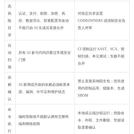
高
风
认证、支付、权限、加密、风
对指定目录设置
险
控、数据导出、部署配置等改动
CODEOWNERS 或强制安全负
目
不能只由 AI 生成后直接合并
责人评审
录
自
CI 强制运行 SAST、SCA、密
动
所有 AI 参与代码仍要过常规安全
钥扫描、单元测试；失败不能
扫
门禁
合并
描
依
禁止直接采纳陌生包；优先使
赖
AI 新增或升级的依赖必须检查来
用内部制品库、锁版本、生成
确
源、漏洞、许可证和维护状态
SBOM
认
命
本地或云端沙箱运行；危险命
令
编程智能体不能默认拥有完整终
令、外联、文件删除、凭据读
执
端和网络权限
取需要确认
行