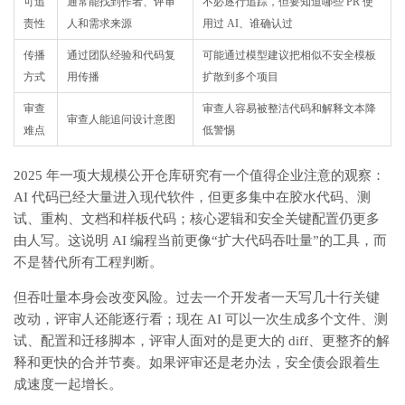
可追
通常能找到作者、评审
不必逐行追踪，但要知道哪些 PR 使
责性
人和需求来源
用过 AI、谁确认过
传播
通过团队经验和代码复
可能通过模型建议把相似不安全模板
方式
用传播
扩散到多个项目
审查
审查人容易被整洁代码和解释文本降
审查人能追问设计意图
难点
低警惕
2025 年一项大规模公开仓库研究有一个值得企业注意的观察：
AI 代码已经大量进入现代软件，但更多集中在胶水代码、测
试、重构、文档和样板代码；核心逻辑和安全关键配置仍更多
由人写。这说明 AI 编程当前更像“扩大代码吞吐量”的工具，而
不是替代所有工程判断。
但吞吐量本身会改变风险
。过去一个开发者一天写几十行关键
改动，评审人还能逐行看；现在 AI 可以一次生成多个文件、测
试、配置和迁移脚本，评审人面对的是更大的 diff、更整齐的解
释和更快的合并节奏。如果评审还是老办法，安全债会跟着生
成速度一起增长。