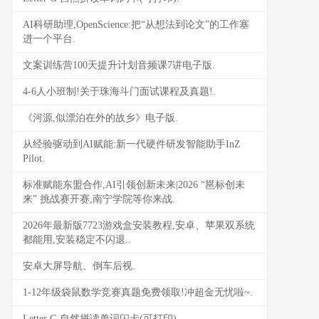
AI科研助理,OpenScience:把“从想法到论文”的工作塞
进一个平台.
文案训练营100天提升计划音频课7讲电子版.
4-6人小班制!关于珠海斗门面试课程及真题!.
《河源,似漂泊在外的故乡》电子版.
从经验驱动到AI赋能:新一代硬件研发智能助手InZ
Pilot.
标准赋能东盟合作,AI引领创新未来|2026 “邕标创未
来” 挑战赛开赛,南宁学院等你来战.
2026年最新版7723游戏盒安装教程,安卓、苹果双系统
都能用,安装稳定不闪退..
安卓大屏导航、倒车后视.
1-12年级袋鼠数学竞赛真题免费领取!冲超金无忧啦~.
Letter G 自然拼读单词闪卡(可打印).