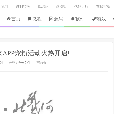
于我们
进制转换
毒鸡汤
画图板
代码运行
在线排版
首页
教程
源码
软件
游戏
APP宠粉活动火热开启!
54
分类：
办公文件
评论(0)