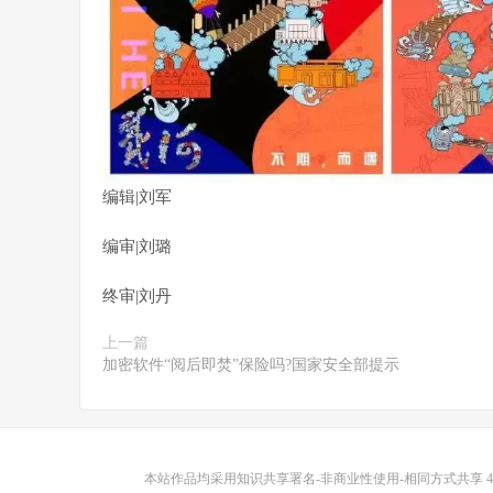
编辑|刘军
编审|刘璐
终审|刘丹
上一篇
加密软件“阅后即焚”保险吗?国家安全部提示
本站作品均采用
知识共享署名-非商业性使用-相同方式共享 4.