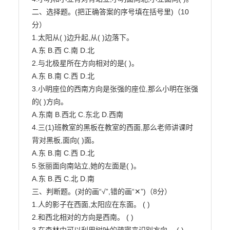
二、选择题。(把正确答案的序号填在括号里)（10
分）

1.太阳从( )边升起,从( )边落下。

A.东 B.西 C.南 D.北

2.与北极星所在方向相对的是( )。

A.东 B.南 C.西 D.北

3.小明座位的西南方向是张强的座位,那么小明在张强
的( )方向。

A.东南 B.西北 C.东北 D.西南

4.三(1)班教室的黑板在教室的西面,那么老师讲课时
背对黑板,面向( )面。

A.东 B.南 C.西 D.北

5.张丽面向南站立,她的左面是( )。

A.东 B.西 C.北 D.南

三、判断题。(对的画“√”,错的画“✕”)（8分）

1.人的影子在西面,太阳应在东面。 ( )

2.和西北相对的方向是西南。 ( )
