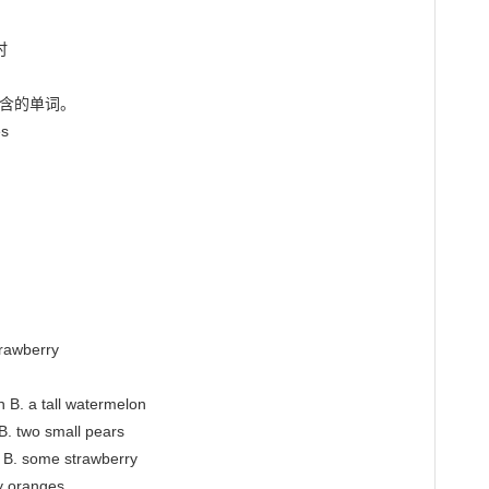
含的单词。

s

rawberry

 a tall watermelon

two small pears

. some strawberry

oranges
