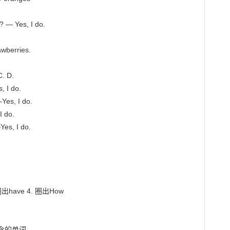
— Yes, I do.

berries.

D.

 I do.

es, I do.

 do.

es, I do.

出have 4. 圈出How

的单词。
