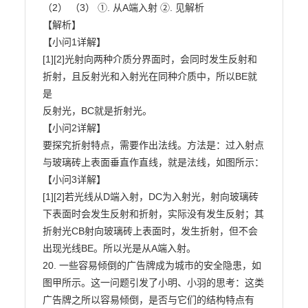
（2） （3） ①. 从A端入射 ②. 见解析

【解析】

【小问1详解】

[1][2]光射向两种介质分界面时，会同时发生反射和
折射，且反射光和入射光在同种介质中，所以BE就
是

反射光，BC就是折射光。

【小问2详解】

要探究折射特点，需要作出法线。方法是：过入射点
与玻璃砖上表面垂直作直线，就是法线，如图所示：

【小问3详解】

[1][2]若光线从D端入射，DC为入射光，射向玻璃砖
下表面时会发生反射和折射，实际没有发生反射；其

折射光CB射向玻璃砖上表面时，发生折射，但不会
出现光线BE。所以光是从A端入射。

20. 一些容易倾倒的广告牌成为城市的安全隐患，如
图甲所示。这一问题引发了小明、小羽的思考：这类

广告牌之所以容易倾倒，是否与它们的结构特点有