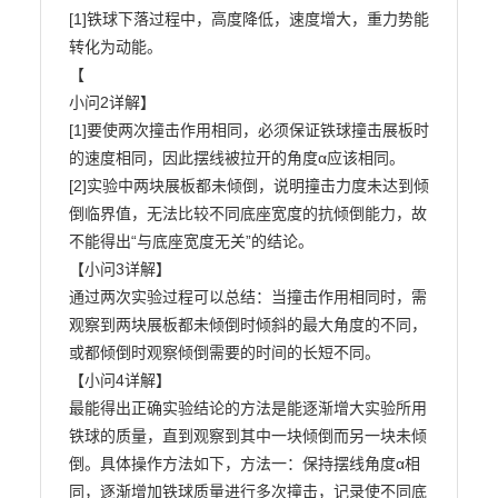
[1]铁球下落过程中，高度降低，速度增大，重力势能
转化为动能。

【

小问2详解】

[1]要使两次撞击作用相同，必须保证铁球撞击展板时
的速度相同，因此摆线被拉开的角度α应该相同。

[2]实验中两块展板都未倾倒，说明撞击力度未达到倾
倒临界值，无法比较不同底座宽度的抗倾倒能力，故

不能得出“与底座宽度无关”的结论。

【小问3详解】

通过两次实验过程可以总结：当撞击作用相同时，需
观察到两块展板都未倾倒时倾斜的最大角度的不同，

或都倾倒时观察倾倒需要的时间的长短不同。

【小问4详解】

最能得出正确实验结论的方法是能逐渐增大实验所用
铁球的质量，直到观察到其中一块倾倒而另一块未倾

倒。具体操作方法如下，方法一：保持摆线角度α相
同，逐渐增加铁球质量进行多次撞击，记录使不同底
