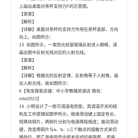
上画出桌面对茶杯支持力F的示意图。

【答案】

【解析】

【详解】桌面对茶杯的支持力作用在茶杯底部，方向
向上，如图所示：

13. 如图所示，一束阳光经窗玻璃反射进入眼睛，请
画出图中反射光线对应的入射光线。

【答案】

【解析】

【详解】根据光的反射定律，反射角等于入射角，画
出入射光线，故如图所示：

6【淘宝搜索店铺：中小学教辅资源店 微信：
mlxt2022】

14. 小明设计了一款可调温电热垫，其调温开关的结
构及工作原理如图甲所示，绝缘滑动键上固定有长、

短两块铜片，两铜片分别与电源两极相连；拨动滑动
键，改变两铜片与a、b、c三个触点的接触方式来切

换挡位。图乙是电热垫内部未完成的电路图， 若电