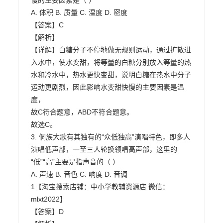
慢的主要因素是（ ）

A. 体积 B. 质量 C. 温度 D. 密度

【答案】C

【解析】

【详解】白糖分子不停地做无规则运动，通过扩散进
入水中，使水变甜，将等量的白糖分别放入等量的热

水和冷水中，热水更快变甜，说明白糖在热水中分子
运动更剧烈，因此影响水变甜快慢的主要因素是温
度，

故C符合题意，ABD不符合题意。

故选C。

3. 侗族大歌有其独有的“众低独高”演唱特色，即多人
演唱低声部，一至三人轮换领唱高声部，这里的

“低”“高”主要是指声音的（ ）

A. 声速 B. 音色 C. 响度 D. 音调

1【淘宝搜索店铺：中小学教辅资源店 微信：
mlxt2022】

【答案】D
