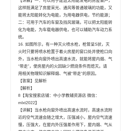
【详解】一：可以用于建造太阳能发电的房屋窗户，
这样既满足了房屋采光、通风等普通玻璃的功能，又

能将太阳能转化为电能，为用电器供电，节约能源；

二：可用于汽车的车窗及挡风玻璃，可以把太阳能转
化为电能，为车载电器供电，也可以辅助汽车动力系

统。

16. 如图所示，有一种灭火喷水枪，枪管呈S状，灭
火时只要将喷水枪置于着火房屋的窗口处并使枪口向

外，当水枪向窗外喷出高速水流，就能将屋内烟、气
“带走”，使房屋内的火因缺少燃烧条件而熄灭。请

用相关物理知识解释烟、气被“带走”的原因。

【答案】见解析

【解析】

8【淘宝搜索店铺：中小学教辅资源店 微信：
mlxt2022】

【详解】当水枪向窗外喷出高速水流时，高速水流附
近的空气流速会随之增大，压强减小，屋内空气流速

慢，压强大，在屋内外压强差作用下，屋内烟、气从