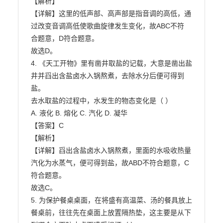
【解析】

【详解】这里的低声部、高声部是指音调的高低，通
过改变音调高低使歌曲旋律发生变化，故ABC不符

合题意，D符合题意。

故选D。

4. 《天工开物》里有凿井取盐的记载，大意是凿出盐
井并舀出含盐卤水入锅熬煮，去除水分后便可得到
盐。

去水取盐的过程中，水发生的物态变化是（ ）

A. 液化 B. 熔化 C. 汽化 D. 凝华

【答案】C

【解析】

【详解】舀出含盐卤水入锅熬煮，里面的水吸收热量
汽化为水蒸气，便可得到盐，故ABD不符合题意，C

符合题意。

故选C。

5. 为保护餐桌桌面，在将盛有高温菜、汤的餐具放上
餐桌前，往往先在桌面上放置隔热垫，这主要是从下
