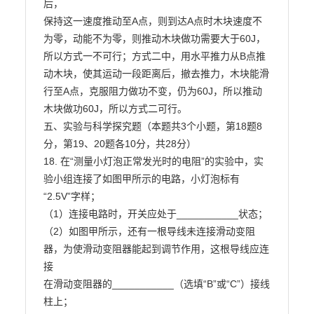
后，

保持这一速度推动至A点，则到达A点时木块速度不
为零，动能不为零，则推动木块做功需要大于60J，

所以方式一不可行；方式二中，用水平推力从B点推
动木块，使其运动一段距离后，撤去推力，木块能滑

行至A点，克服阻力做功不变，仍为60J，所以推动
木块做功60J，所以方式二可行。

五、实验与科学探究题（本题共3个小题，第18题8
分，第19、20题各10分，共28分）

18. 在“测量小灯泡正常发光时的电阻”的实验中，实
验小组连接了如图甲所示的电路，小灯泡标有

“2.5V”字样；

（1）连接电路时，开关应处于___________状态；

（2）如图甲所示，还有一根导线未连接滑动变阻
器，为使滑动变阻器能起到调节作用，这根导线应连
接

在滑动变阻器的___________（选填“B”或“C”）接线
柱上；
