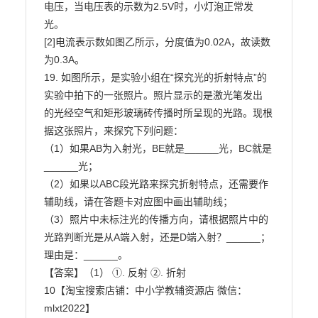
电压，当电压表的示数为2.5V时，小灯泡正常发

光。

[2]电流表示数如图乙所示，分度值为0.02A，故读数
为0.3A。

19. 如图所示，是实验小组在“探究光的折射特点”的
实验中拍下的一张照片。照片显示的是激光笔发出

的光经空气和矩形玻璃砖传播时所呈现的光路。现根
据这张照片，来探究下列问题：

（1）如果AB为入射光，BE就是______光，BC就是
______光；

（2）如果以ABC段光路来探究折射特点，还需要作
辅助线，请在答题卡对应图中画出辅助线；

（3）照片中未标注光的传播方向，请根据照片中的
光路判断光是从A端入射，还是D端入射？______；

理由是：______。

【答案】（1） ①. 反射 ②. 折射

10【淘宝搜索店铺：中小学教辅资源店 微信：
mlxt2022】
