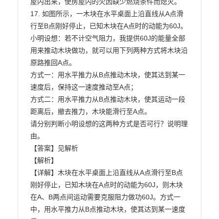
屋内出来，使房屋内的火因缺少燃烧条件而熄灭。

17. 如图所示，一木块在水平桌面上沿直线从A点滑
行至B点刚好停止，已知木块在A点时的动能为60J。

小明设想：若不计空气阻力，我提供60J的能量全部
用来推动木块做功，就可以用下列两种方式将木块沿

原路推回A点。

方式一：用水平推力从B点推动木块，使其达到某一
速度后，保持这一速度推动至A点；

方式二：用水平推力从B点推动木块，使其运动一段
距离后，撤去推力，木块能滑行至A点。

请分别判断小明设想的这两种方式是否可行？说明理
由。

【答案】见解析

【解析】

【详解】木块在水平桌面上沿直线从A点滑行至B点
刚好停止，已知木块在A点时的动能为60J，则木块

在A、B两点间运动需要克服阻力做功60J。方式一
中，用水平推力从B点推动木块，使其达到某一速度