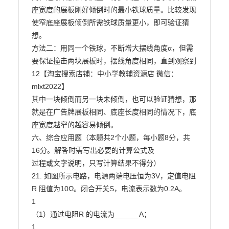
座宽度的展板刚好倾倒时的最小铁球质量。比较发现
使窄底座展板倾倒所需铁球质量更小，即可验证猜
想。

方法二：用同一个铁球，不断增大摆线角度α，但需
要保证撞击两块展板时，摆线角度相同，直到观察到

12【淘宝搜索店铺：中小学教辅资源店 微信：
mlxt2022】

其中一块倾倒而另一块未倾倒，也可以验证猜想，那
就是在广告牌展板相同、底座长度相同的情况下，底

座宽度越窄的越容易倾倒。

六、综合应用题（本题共2个小题，每小题8分，共
16分。解答时需写出必要的计算公式及

过程或文字说明，只写计算结果不得分）

21. 如图所示电路，电源两端电压恒为3V，定值电阻
R 阻值为10Ω。闭合开关S，电流表示数为0.2A。

1

（1）通过电阻R 的电流为______A；

1
