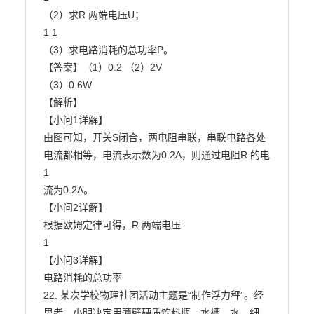
（2）求R 两端电压U；

1 1

（3）求电路消耗的总功率P。

【答案】（1）0.2 （2）2V

（3）0.6W

【解析】

【小问1详解】

由图可知，开关S闭合，两电阻串联，串联电路各处
电流都相等，电流表示数为0.2A，则通过电阻R 的电

1

流为0.2A。

【小问2详解】

根据欧姆定律可得，R 两端电压

1

【小问3详解】

电路消耗的总功率

22. 某次学校物理社团活动主题是“制作浮力秤”。经
思考，小明决定用薄壁硬质饮料瓶、水槽、水、细
