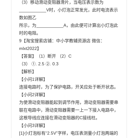
（3）移动滑动变阻器滑片，当电压表示数为
___________V时，小灯泡正常发光，此时电流表示
数如图乙

所示，为___________A，由此便可计算出小灯泡此
时的电阻。

9【淘宝搜索店铺：中小学教辅资源店 微信：
mlxt2022】

【答案】（1）断开 （2）C

（3） ①. 2.5 ②. 0.3

【解析】

【小问1详解】

连接电路时，为了保护电路，开关应处于断开状态。

【小问2详解】

为使滑动变阻器能起到调节作用，滑动变阻器需要串
联在电路中，滑动变阻器需要一上一下接入电路中，

这根导线应连接在滑动变阻器的C接线柱。

【小问3详解】

[1]小灯泡标有“2.5V”字样，电压表测量小灯泡两端的