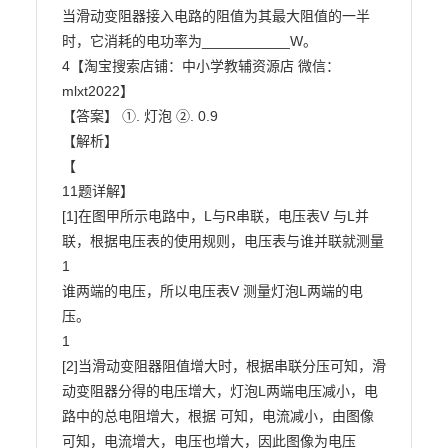
当滑动变阻器接入电路的阻值为其最大阻值的一半
时，它消耗的电功率为___________W。

4【淘宝搜索店铺：中小学教辅资源店 微信：
mlxt2022】

【答案】 ①. 灯泡 ②. 0.9

【解析】

【

11题详解】

[1]在图甲所示电路中，L与R串联，电压表V 与L并
联，根据电压表的使用规则，电压表与谁并联就测量

1

谁两端的电压，所以电压表V 测量灯泡L两端的电
压。

1

[2]当滑动变阻器阻值增大时，根据串联分压可知，滑
动变阻器分得的电压增大，灯泡L两端电压减小，电

路中的总电阻增大，根据 可知，电流减小，由图像
可知，电流增大，电压也增大，因此图像为电压
