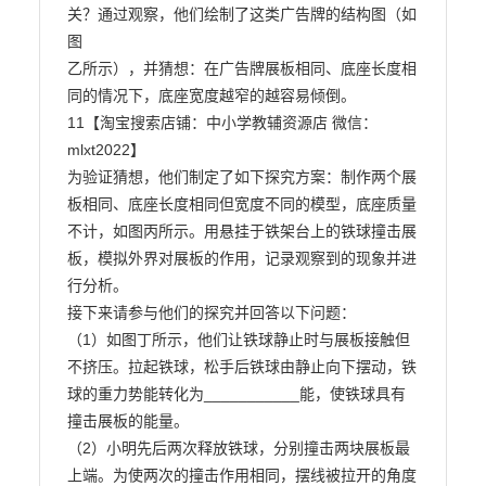
关？通过观察，他们绘制了这类广告牌的结构图（如
图

乙所示），并猜想：在广告牌展板相同、底座长度相
同的情况下，底座宽度越窄的越容易倾倒。

11【淘宝搜索店铺：中小学教辅资源店 微信：
mlxt2022】

为验证猜想，他们制定了如下探究方案：制作两个展
板相同、底座长度相同但宽度不同的模型，底座质量

不计，如图丙所示。用悬挂于铁架台上的铁球撞击展
板，模拟外界对展板的作用，记录观察到的现象并进

行分析。

接下来请参与他们的探究并回答以下问题：

（1）如图丁所示，他们让铁球静止时与展板接触但
不挤压。拉起铁球，松手后铁球由静止向下摆动，铁

球的重力势能转化为___________能，使铁球具有
撞击展板的能量。

（2）小明先后两次释放铁球，分别撞击两块展板最
上端。为使两次的撞击作用相同，摆线被拉开的角度