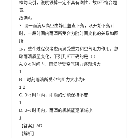
棒均吸引，说明铁棒一定不具有磁性，故D不符合题
意。

故选A。

7. 设一雨滴从高空由静止竖直下落，从开始下落计
时，一段时间内雨滴所受合力随时间变化的关系如图
所

示。整个过程仅考虑雨滴受重力和空气阻力作用，忽
略雨滴质量变化，下列判断正确的是（ ）

A. 0~t 时间内，雨滴所受空气阻力逐渐增大

1

B. t 时刻雨滴所受空气阻力大小为F

1 2

C. 0~t 时间内，雨滴的动能保持不变

1

D. 0~t 时间内，雨滴的机械能逐渐减小

1

【答案】AD

【解析】
