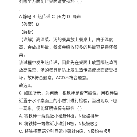
列哪个方面防止桌面遭受损坏（ ）

.

A 静电 B. 热传递 C. 压力 D. 噪声

【答案】B

【解析】

【详解】高温菜、汤的餐具放上餐桌上，由于温度
高，会放出热量，餐桌会吸收较多的热量容易损坏餐
桌，

该过程中发生热传递，因此先在桌面上放置隔热垫再
放高温菜、汤的餐具是防止发生热传递使桌面遭受损

坏，故B符合题意，ACD不符合题意。

故选B。

6. 如图所示，为判断一根铁棒是否有磁性，用铁棒靠
近置于水平桌面上的小磁针进行检验，当出现以下哪

一现象，便能证明铁棒有磁性（ ）

A. 将铁棒一端靠近小磁针N极，N极被排斥

B. 将铁棒一端靠近小磁针N极，N极被吸引

C. 将铁棒两端分别靠近小磁针N极，N极均被吸引
