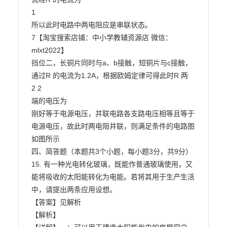
1

所以此时电路中两电阻应是串联状态。

7【淘宝搜索店铺：中小学教辅资源店 微信：
mlxt2022】

挡位二，长铜片同时与a、b接触，短铜片与c接触，
通过R 的电流为1.2A，根据欧姆定律可得此时R 两

2 2

端的电压为

刚好等于电源电压，并联电路各支路电压相等且等于
电源电压，故此时两电阻并联，则满足条件的电路图

如图所示

四、简答题（本题共3个小题，每小题3分，共9分）

15. 有一种光电转化玻璃，既能作普通玻璃使用，又
能将吸收的太阳能转化为电能。若将其用于生产生活

中，请提出两条应用设想。

【答案】见解析

【解析】
