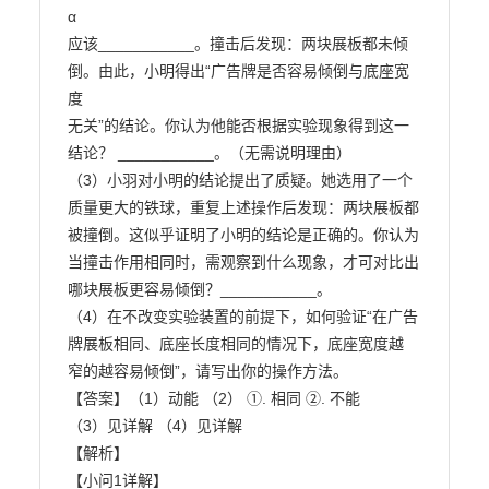
α

应该___________。撞击后发现：两块展板都未倾
倒。由此，小明得出“广告牌是否容易倾倒与底座宽
度

无关”的结论。你认为他能否根据实验现象得到这一
结论？ ___________。（无需说明理由）

（3）小羽对小明的结论提出了质疑。她选用了一个
质量更大的铁球，重复上述操作后发现：两块展板都

被撞倒。这似乎证明了小明的结论是正确的。你认为
当撞击作用相同时，需观察到什么现象，才可对比出

哪块展板更容易倾倒？___________。

（4）在不改变实验装置的前提下，如何验证“在广告
牌展板相同、底座长度相同的情况下，底座宽度越

窄的越容易倾倒”，请写出你的操作方法。

【答案】（1）动能 （2） ①. 相同 ②. 不能

（3）见详解 （4）见详解

【解析】

【小问1详解】
