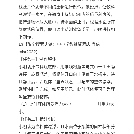
线及几个质量不同的重物进行制作。他设想，让饮料
瓶漂浮于水面，在瓶身上标记出相应的质量刻度线，

把待测物体放入瓶中，待水面静止时，根据水面所在
刻度线的位置，便可读出待测物体质量。小明进行如

下制作：

13【淘宝搜索店铺：中小学教辅资源店 微信：
mlxt2022】

【任务一】制作秤体

小明切掉饮料瓶底部，用细线将瓶盖与其中一个重物
连接，旋紧瓶盖，将瓶体开口向上倒置于水槽中，待

其静止后，若瓶体呈竖直状态，且与重物整体漂浮，
则秤体制作完成，如图甲所示。此时瓶体便可作为秤

盘盛放待测物体。

（1）此时秤体所受浮力大小___________其重力大
小。

【任务二】标注刻度

小明认为当秤体漂浮，且水面位于瓶体的圆柱状部分