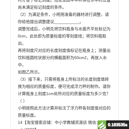
时才便于标记刻度。他发现图甲中秤体在水中的位置

尚未满足标记刻度的条件。

（2）为满足条件，小明用准备的器材进行调整，请
你给他提出调整建议___________。

调整完成后，小明先将饮料瓶身与水面齐平处标记为
0cm，此处即为质量标度的零刻度线；将饮料瓶取
出，

再将刻度尺对应的长度刻度值标记在瓶身上；测量出
饮料瓶圆柱状部分的横截面积为50cm2，再放入水
中，

如图乙所示。

（3）接下来，只需将瓶身上所标注的长度刻度值转
换为相应的质量标度，便可完成浮力秤的制作。请你

计算瓶身上刻度1cm处所对应的质量标度为多少克？
（ ）

小明按照此方法计算并标注了浮力秤各刻度值对应的
质量标度。

14【淘宝搜索店铺：中小学教辅资源店 微信：
0.183535s