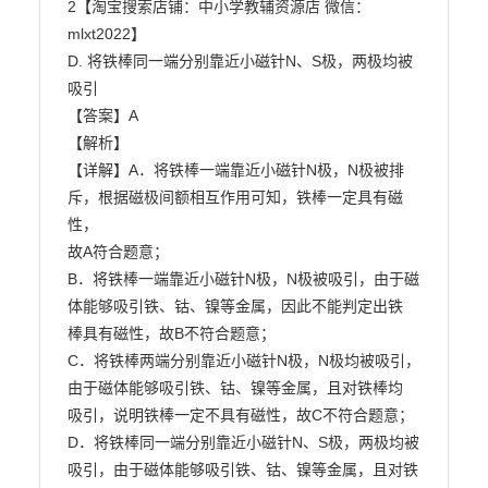
2【淘宝搜索店铺：中小学教辅资源店 微信：
mlxt2022】

D. 将铁棒同一端分别靠近小磁针N、S极，两极均被
吸引

【答案】A

【解析】

【详解】A．将铁棒一端靠近小磁针N极，N极被排
斥，根据磁极间额相互作用可知，铁棒一定具有磁
性，

故A符合题意；

B．将铁棒一端靠近小磁针N极，N极被吸引，由于磁
体能够吸引铁、钴、镍等金属，因此不能判定出铁

棒具有磁性，故B不符合题意；

C．将铁棒两端分别靠近小磁针N极，N极均被吸引，
由于磁体能够吸引铁、钴、镍等金属，且对铁棒均

吸引，说明铁棒一定不具有磁性，故C不符合题意；

D．将铁棒同一端分别靠近小磁针N、S极，两极均被
吸引，由于磁体能够吸引铁、钴、镍等金属，且对铁
