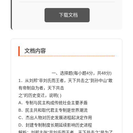
下载文档
文档内容
                            一、选择题(每小题4分，共48分)

1．从刘邦“非刘氏而王者，天下共击之”到孙中山“敢
有帝制自为者，天下共击

之”的历史变迁，说明( )

A．专制与民主构成传统社会主要矛盾

B．民主共和取代君主专制是世界潮流

C．杰出人物对历史发展进程起决定作用

D．封建专制制度长期延续影响历史进程

解析：刘邦主张“非刘氏而王者，天下共击之”是为了