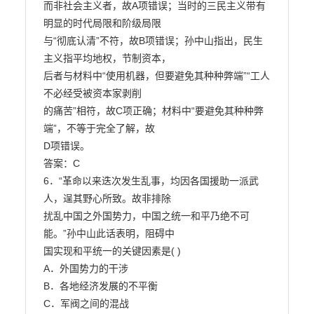
而非社会主义者，故A项错误；当时的三民主义带有
明显的时代局限和阶级局限

与“彻底认清”不符，故B项错误；孙中山指出，民生
主义指平均地权，节制资本，

后者与材料中“使用机器，但要避免其种种弊端”“工人
不必经受被资本家剥削

的痛苦”相符，故C项正确；材料中“要避免其种种弊
端”，不等于完全了解，故

D项错误。

答案：C

6．“革命以来迭次发生乱事，均因各国援助一派武
人，逞其野心所致。故非排除

扰乱中国之外国势力，中国之统一和平乃绝不可
能。”孙中山此话表明，阻碍中

国实现和平统一的关键因素是( )

A．外国势力的干涉

B．各地经济发展的不平衡

C．军阀之间的混战
