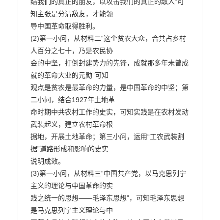
结我们的真正的朋友，以攻击我们的真正的敌人”可
知主张是分清敌友，才能领

导中国革命取得胜利。

(2)第一小问，从材料二“这个贫农大众，合共占乡村
人百分之七十，乃是农民协

会的中坚，打倒封建势力的先锋，成就那多年未曾成
就的革命大业的元勋”可知

观点是贫农是最革命的力量，是中国革命的中坚；第
二小问，结合1927年土地革

命时期中共农村工作的史实，可知实践是在农村发动
武装起义，建立农村革命根

据地，开展土地革命；第三小问，运用“工农武装割
据”道路形成和影响的史实

说明成效。

(3)第一小问，从材料三“中国共产党，以马克思列宁
主义的理论与中国革命的实

践之统一的思想——毛泽东思想”，可知毛泽东思想
是马克思列宁主义理论与中
