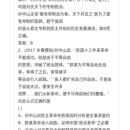
巩固刘氏天下的专制统治，

孙中山主张“敢有帝制自为者，天下共击之”是为了避
免帝制的复辟。题干强调

的是从君主专制到民主共和的历史发展潮流，故B项
正确。

答案：B

2．(2017·长春模拟)孙中山说：“民国十三年来革命
不能成功，就是由于平等自由

的思想，冲破了政治团体。”“欧美为平等自由去战
争，争得了之后，常常被平

等自由引入歧路。” “各人都扩充自己的自由，于是由
于自由太过，便发生许多

流弊……我们从新革命，便不可再蹈他们的覆辙。”
对此认识正确的是

( )

A．孙中山对民主革命失败原因的分析是实事求是的

B．欧美革命误入歧路，证明中国“政治革命”之必要
