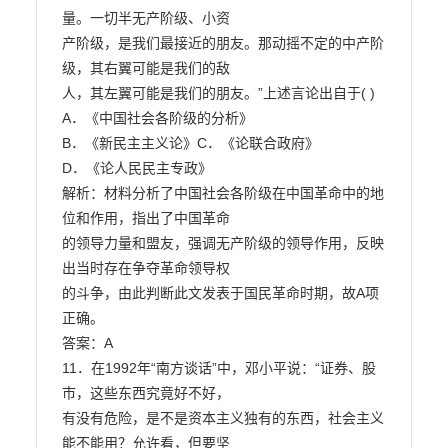
量。一切半无产阶级、小资

产阶级，是我们最接近的朋友。那动摇不定的中产阶
级，其右翼可能是我们的敌

人，其左翼可能是我们的朋友。”上述言论出自于( )

A．《中国社会各阶级的分析》

B．《新民主主义论》C．《论联合政府》

D．《论人民民主专政》

解析：材料分析了中国社会各阶级在中国革命中的地
位和作用，指出了中国革命

的领导力量和盟友，强调无产阶级的领导作用，反映
出当时存在争夺革命领导权

的斗争，由此判断此文发表于国民革命时期，故A项
正确。

答案：A

11．在1992年“南方谈话”中，邓小平说：“证券、股
市，这些东西究竟好不好，

有没有危险，是不是资本主义独有的东西，社会主义
能不能用？允许看，但要坚
