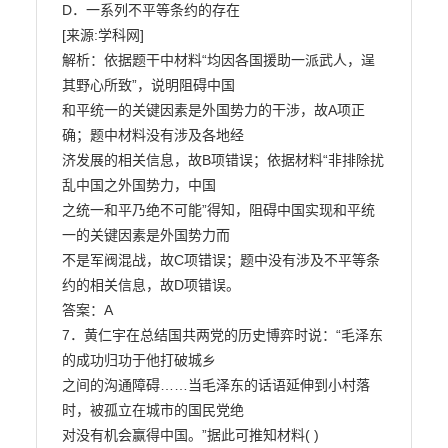
D．一系列不平等条约的存在

[来源:学科网]

解析：依据题干中材料“均因各国援助一派武人，逞
其野心所致”，说明阻碍中国

和平统一的关键因素是外国势力的干涉，故A项正
确；题中材料没有涉及各地经

济发展的相关信息，故B项错误；依据材料“非排除扰
乱中国之外国势力，中国

之统一和平乃绝不可能”得知，阻碍中国实现和平统
一的关键因素是外国势力而

不是军阀混战，故C项错误；题中没有涉及不平等条
约的相关信息，故D项错误。

答案：A

7．黄仁宇在总结国共两党的历史博弈时说：“毛泽东
的成功归功于他打破城乡

之间的沟通障碍……当毛泽东的话语延伸到小村落
时，被孤立在城市的国民党绝

对没有机会赢得中国。”据此可推知材料( )
