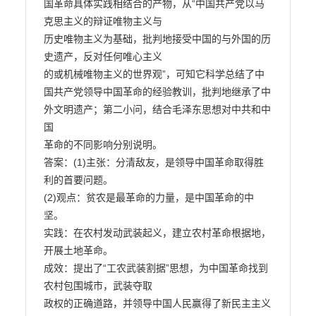
国革命具体实践相结合的产物，从“中国共产党以马
克思主义的辩证唯物主义与

历史唯物主义为基础，批判地接受中国的与外国的历
史遗产，反对任何唯心主义

的或机械唯物主义的世界观”，可知它科学总结了中
国共产党领导中国革命的经验教训，批判地继承了中
外文明遗产；第二小问，结合毛泽东思想对中共和中
国

革命的不同影响分别说明。

答案：(1)主张：分清敌友，是领导中国革命取得胜
利的首要问题。

(2)观点：贫农是最革命的力量，是中国革命的中
坚。

实践：在农村发动武装起义，建立农村革命根据地，
开展土地革命。

成效：提出了“工农武装割据”思想，为中国革命找到
农村包围城市，武装夺取

政权的正确道路，并领导中国人民赢得了新民主主义