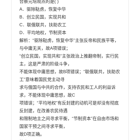
合蔡元培观点的是( )

A．驱除鞑虏，恢复中华

B．创立民国，实现共和

C．联俄联共，扶助农工

D．平均地权，节制资本

解析：“驱除鞑虏，恢复中华”主张反帝和民族平等，
与中庸无关，故A项错误；

“创立民国，实现共和”主张政治上推翻帝制，实行民
主，这是严肃的阶级斗争，

不能体现中庸思想，故B项错误；“联俄联共，扶助农
工”意味着国民党主动寻

求与俄国与中共的合作，支持农民和工人的利益诉
求，不能体现中庸思想，故C

项错误；“平均地权”有反封建的动机可是却没有彻底
反封建，在改善农民待遇

和限制地主之间寻求平衡，“节制资本”在自由市场和
国家干预之间寻求平衡，

故D项正确。
