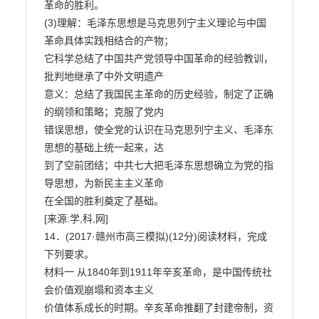
革命的胜利。

(3)理解：毛泽东思想是马克思列宁主义理论与中国
革命具体实践相结合的产物；

它科学总结了中国共产党领导中国革命的经验教训，
批判地继承了中外文明遗产

意义：总结了我国民主革命的历史经验，制定了正确
的纲领和策略；克服了党内

错误思想，使全党的认识在马克思列宁主义、毛泽东
思想的基础上统一起来，达

到了空前团结；中共七大把毛泽东思想确立为党的指
导思想，为新民主主义革命

在全国的胜利奠定了基础。

[来源:学,科,网]

14．(2017·赣州市高三模拟)(12分)阅读材料，完成
下列要求。

材料一 从1840年到1911年辛亥革命，是中国传统社
会价值观崩塌和资本主义

价值体系成长的时期。辛亥革命推翻了封建帝制，资