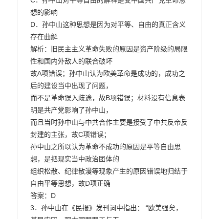
C．孙中山对平等自由的解释是受中国共产党革命思
想的影响

D．孙中山这种思想是因为对平等、自由的真正含义
存在曲解

解析：旧民主主义革命失败的原因是资产阶级的局限
性和国内外敌人的联合破坏

故A项错误；孙中山认为欧美革命是成功的，成功之
后的建设当中出现了问题，

而不是革命误入歧途，故B项错误；材料没有信息表
明是共产党影响了孙中山，

而且当时孙中山与中共合作主要是接受了中共反帝反
封建的主张，故C项错误；

孙中山之所以认为革命不成功的原因是平等自由思
想，是把现实当中政治团体的

组织松散、纪律散漫等现象产生的原因错误地归结于
自由平等思想，故D项正确

答案：D

3．孙中山在《民报》发刊词中指出： “欧美强矣，