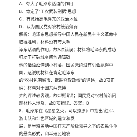
A．夸大了毛泽东话语的作用

B．肯定了“工农武装割据”思想

C．有意抬高毛泽东的政治地位

D．认为国民党对农村统治薄弱

解析：毛泽东思想指导中国人民在新民主主义革命中
取得胜利，材料没有夸大毛

泽东话语的作用，故A项错误；材料将毛泽东的成功
归功于打破城乡间沟通障碍

他的话语延伸到小村落，国民党绝没有机会赢得中
国，这说明材料在肯定毛泽东

的“农村包围城市、武装夺取政权”的道路，故B项正
确；材料对于国共两党博

弈的评述较客观，故C项错误；国民党对农村统治问
题材料未涉及，故D项错误。答案：B

8．毛泽东在《星星之火，可以燎原》中指出“红军、
游击队和红色区域的建立和发

展，是半殖民地中国在无产阶级领导之下的农民斗争
的最高形式，和半殖民地农
