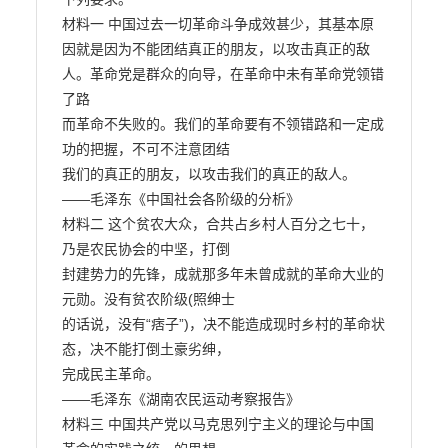
材料一 中国过去一切革命斗争成效甚少，其基本原
因就是因为不能团结真正的朋友，以攻击真正的敌
人。革命党是群众的向导，在革命中未有革命党领错
了路

而革命不失败的。我们的革命要有不领错路和一定成
功的把握，不可不注意团结

我们的真正的朋友，以攻击我们的真正的敌人。

——毛泽东《中国社会各阶级的分析》

材料二 这个贫农大众，合共占乡村人百分之七十，
乃是农民协会的中坚，打倒

封建势力的先锋，成就那多年未曾成就的革命大业的
元勋。没有贫农阶级(照绅士

的话说，没有“痞子”)，决不能造成现时乡村的革命状
态，决不能打倒土豪劣绅，

完成民主革命。

——毛泽东《湖南农民运动考察报告》

材料三 中国共产党以马克思列宁主义的理论与中国