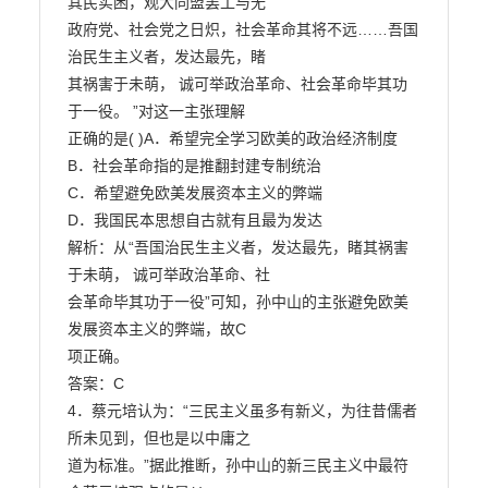
其民实困，观大同盟罢工与无

政府党、社会党之日炽，社会革命其将不远……吾国
治民生主义者，发达最先，睹

其祸害于未萌， 诚可举政治革命、社会革命毕其功
于一役。 ”对这一主张理解

正确的是( )A．希望完全学习欧美的政治经济制度

B．社会革命指的是推翻封建专制统治

C．希望避免欧美发展资本主义的弊端

D．我国民本思想自古就有且最为发达

解析：从“吾国治民生主义者，发达最先，睹其祸害
于未萌， 诚可举政治革命、社

会革命毕其功于一役”可知，孙中山的主张避免欧美
发展资本主义的弊端，故C

项正确。

答案：C

4．蔡元培认为：“三民主义虽多有新义，为往昔儒者
所未见到，但也是以中庸之

道为标准。”据此推断，孙中山的新三民主义中最符