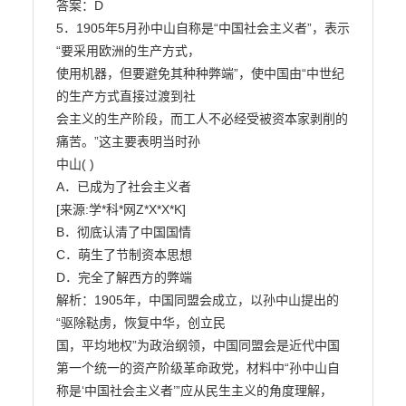
答案：D

5．1905年5月孙中山自称是“中国社会主义者”，表示
“要采用欧洲的生产方式，

使用机器，但要避免其种种弊端”，使中国由“中世纪
的生产方式直接过渡到社

会主义的生产阶段，而工人不必经受被资本家剥削的
痛苦。”这主要表明当时孙

中山( )

A．已成为了社会主义者

[来源:学*科*网Z*X*X*K]

B．彻底认清了中国国情

C．萌生了节制资本思想

D．完全了解西方的弊端

解析：1905年，中国同盟会成立，以孙中山提出的
“驱除鞑虏，恢复中华，创立民

国，平均地权”为政治纲领，中国同盟会是近代中国
第一个统一的资产阶级革命政党，材料中“孙中山自
称是‘中国社会主义者’”应从民生主义的角度理解，
