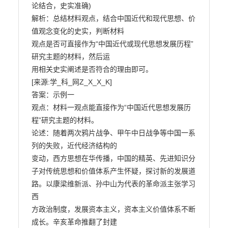
论结合，史实准确)

解析：总结材料观点，结合中国近代和现代思想、价
值观念变化的史实，判断材料

观点是否可直接作为“中国近代或现代思想发展历程”
研究主题的材料，然后运

用相关史实阐述是否符合的理由即可。

[来源:学_科_网Z_X_X_K]

答案：示例一

观点：材料一观点能直接作为“中国近代思想发展历
程”研究主题的材料。

论述：随着两次鸦片战争、甲午中日战争等中国一系
列的失败，近代经济结构的

变动，西方思想在华传播，中国的精英、先进知识分
子对传统思想和价值体系产生怀疑，探讨新的发展道
路。以康梁维新派、孙中山为代表的革命派主张学习
西

方政治制度，发展资本主义，资本主义价值体系不断
成长。辛亥革命推翻了封建
