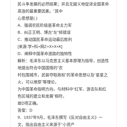
民斗争发展的必然结果；并且无疑义地促进全国革命
高涨的最重要因素。”其中

心思想是( )

A．强调农民阶级是革命主力军

B．纠正王明、博古“左”倾错误

C．推动国民革命运动最后胜利

[来源:学+科+网Z+X+X+K]

D．阐释中国革命道路的独特性

解析：毛泽东以马克思主义基本原理为指导，创造性
地提出符合中国国情的“农

村包围城市，武装夺取政权”的革命思想以及“星星之
火，可以燎原”等理论，

为中国革命指明方向，与材料中“红军、游击队和红
色区域的建立和发展”相符，

故D项正确。

答案：D

9．1937年9月，毛泽东撰写《反对自由主义》一
文，指出自由主义来源于“小资产
