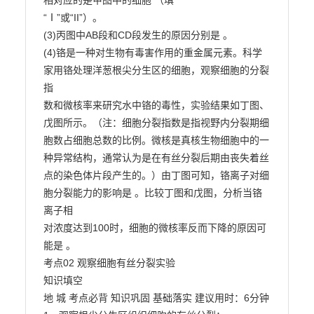
相对应的是甲图中的细胞 （填

“Ⅰ”或“II”）。

(3)丙图中AB段和CD段发生的原因分别是 。

(4)铬是一种对生物有毒害作用的重金属元素。科学
家用铬处理洋葱根尖分生区的细胞，观察细胞的分裂
指

数和微核率来研究水中铬的毒性，实验结果如丁图、
戊图所示。（注：细胞分裂指数是指视野内分裂期细

胞数占细胞总数的比例。微核是真核生物细胞中的一
种异常结构，通常认为是在有丝分裂后期由丧失着丝

点的染色体片段产生的。）由丁图可知，铬离子对细
胞分裂能力的影响是 。比较丁图和戊图，分析当铬
离子相

对浓度达到100时，细胞的微核率反而下降的原因可
能是 。

考点02 观察细胞有丝分裂实验

知识填空

地 城 考点必背 知识巩固 基础落实 建议用时：6分钟
