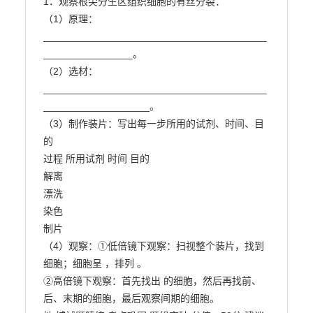
1．观察根尖分生区组织细胞的有丝分裂：

（1）原理： 
________________________________________
________________。

（2）选材： 
________________________________________
___________________。

（3）制作装片：写出每一步所用的试剂、时间、目
的

过程 所用试剂 时间 目的

解离

漂洗

染色

制片

（4）观察：①低倍镜下观察：扫视整个装片，找到 
细胞；细胞呈 ，排列 。

②高倍镜下观察：首先找出 的细胞，然后再找前、
后、末期的细胞，最后观察间期的细胞。
