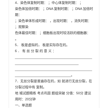
4．染色体复制时期： ；中心体复制时期： ；

染色体加倍时期： ；DNA 复制时期： ；DNA 加倍时
期：

；染色单体形成时期： ，出现时期： ，消失时期： 
；观察染

色体最佳时期： ；细胞板出现时较活跃的细胞器： 
。

5． 板是虚拟的， 板是实际存在的。

6 ． 有 丝 分 裂 的 意 义 ：

________________________________________
_________________________________

________________________________________
_____________________________。

7．无丝分裂是普遍存在的，如 就进行无丝分裂，在
分裂过程中有 复制。

地 城试题精练 考点巩固 题组突破 分值：50分 建议
用时：20分钟

一、单选题
