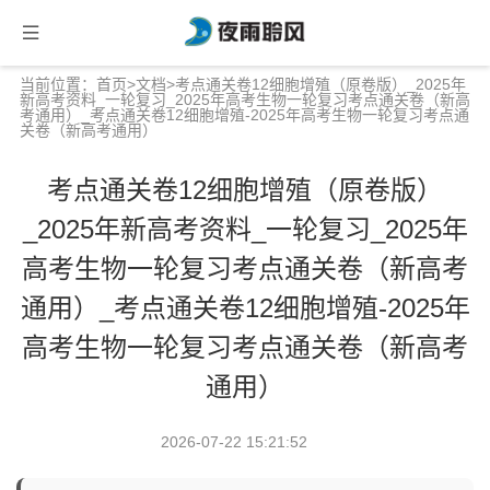
当前位置：
首页
>
文档
>考点通关卷12细胞增殖（原卷版）_2025年
新高考资料_一轮复习_2025年高考生物一轮复习考点通关卷（新高
考通用）_考点通关卷12细胞增殖-2025年高考生物一轮复习考点通
关卷（新高考通用）
考点通关卷12细胞增殖（原卷版）
_2025年新高考资料_一轮复习_2025年
高考生物一轮复习考点通关卷（新高考
通用）_考点通关卷12细胞增殖-2025年
高考生物一轮复习考点通关卷（新高考
通用）
2026-07-22 15:21:52