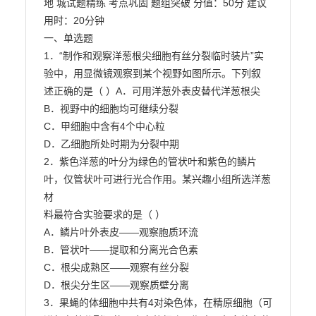
地 城试题精练 考点巩固 题组突破 分值：50分 建议
用时：20分钟

一、单选题

1．“制作和观察洋葱根尖细胞有丝分裂临时装片”实
验中，用显微镜观察到某个视野如图所示。下列叙

述正确的是（ ）A．可用洋葱外表皮替代洋葱根尖

B．视野中的细胞均可继续分裂

C．甲细胞中含有4个中心粒

D．乙细胞所处时期为分裂中期

2．紫色洋葱的叶分为绿色的管状叶和紫色的鳞片
叶，仅管状叶可进行光合作用。某兴趣小组所选洋葱
材

料最符合实验要求的是（ ）

A．鳞片叶外表皮——观察胞质环流

B．管状叶——提取和分离光合色素

C．根尖成熟区——观察有丝分裂

D．根尖分生区——观察质壁分离

3．果蝇的体细胞中共有4对染色体，在精原细胞（可