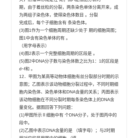
期，由于着丝粒的分裂，两条染色单体分离开来，成
为两组子染色体，使得染色体数目 。分裂

完成后，每个子细胞含有 条染色体。

(3)图1作为一个细胞周期还缺少处于 期的细胞简图；
图1中含有染色单体的有 。

（用字母表示）

(4)图2表示一个完整细胞周期的区段是 。

(5)图2中DNA分子数与染色体数之比为1：1的区段是
d~f和 。

12．甲图为某高等动物体细胞有丝分裂部分时期的示
意图；乙图表示该动物细胞分裂过程中，不同时期细

胞内染色体、染色单体和DNA含量的关系；丙图表示
该动物细胞在不同分裂时期每条染色体上的DNA含

量变化。据图回答下列问题：

(1)甲图所示Ⅱ细胞中有 个DNA分子，处于图丙中的 
段中。

(2)乙图中表示DNA含量的是 （填字母）；与2时期