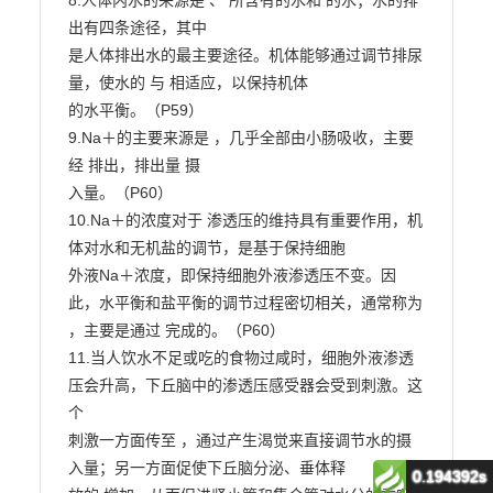
0.194392s