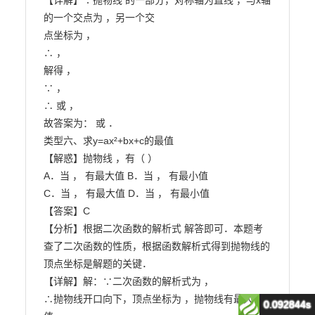
0.092844s