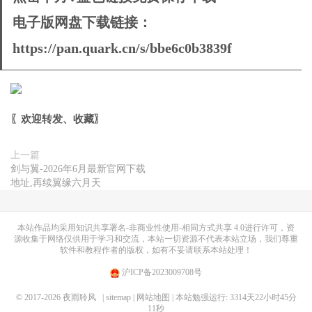
电子版网盘下载链接：
https://pan.quark.cn/s/bbe6c0b3839f
〖欢迎转发、收藏
〗
上一篇
剑与翼-2026年6月最新官网下载
地址,再续翼缘六月天
本站作品均采用
知识共享署名-非商业性使用-相同方式共享 4.0
进行许可，资
源收集于网络仅供用于学习和交流，本站一切资源不代表本站立场，我们尊重
软件和教程作者的版权，如有不妥请联系本站处理！
沪ICP备2023009708号
© 2017-2026
夜雨聆风
| sitemap
| 网站地图
| 本站勉强运行: 3314天22小时45分
11秒