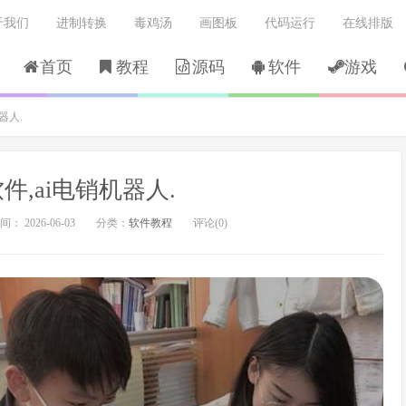
于我们
进制转换
毒鸡汤
画图板
代码运行
在线排版
首页
教程
源码
软件
游戏
器人.
件,ai电销机器人.
： 2026-06-03
分类：
软件教程
评论(0)