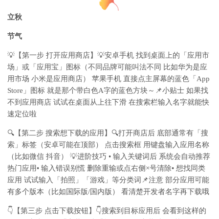
立秋
节气
💡【第一步 打开应用商店】💡安卓手机 找到桌面上的「应用市
场」或「应用宝」图标（不同品牌可能叫法不同 比如华为是应
用市场 小米是应用商店） 苹果手机 直接点主屏幕的蓝色「App
Store」图标 就是那个带白色A字的蓝色方块～📌小贴士 如果找
不到应用商店 试试在桌面从上往下滑 在搜索栏输入名字就能快
速定位啦
🔍【第二步 搜索想下载的应用】🔍打开商店后 底部通常有「搜
索」标签（安卓可能在顶部） 点击搜索框 用键盘输入应用名称
（比如微信 抖音） 💡进阶技巧 • 输入关键词后 系统会自动推荐
热门应用• 输入错误别慌 删除重输或点右侧×号清除• 想找同类
应用 试试输入「拍照」「游戏」等分类词📌注意 部分应用可能
有多个版本（比如国际版/国内版） 看清楚开发者名字再下载哦
👇【第三步 点击下载按钮】👇搜索到目标应用后 会看到这样的