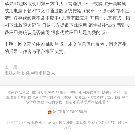
苹果ID地区或使用第三方商店（需谨慎）• 下载慢 避开高峰期
或用电脑下载APK文件通过数据线传输（安卓）• 提示内存不足
清理缓存或卸载不常用应用• 儿童下载应用 开启「儿童模式」限
制下载权限🎯记住 只从官方渠道下载应用 陌生链接慎点 遇到收
费应用先确认是否值得 很多优质应用都是免费的哦～
申明：图文部分由AI辅助生成，本文信息仅供参考，因之产生
的后果，作者与平台概不负责。
上一篇
电话外呼软件,ai电销机器人.
本站作品均采用
知识共享署名-非商业性使用-相同方式共享 4.0
进行许可，资
源收集于网络仅供用于学习和交流，本站一切资源不代表本站立场，我们尊重
软件和教程作者的版权，如有不妥请联系本站处理！
沪ICP备2023009708号
© 2017-2026
夜雨聆风
| sitemap
| 网站地图
| 本站勉强运行: 3313天23小时12分
39秒