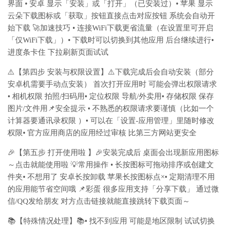
界面 • 安卓 显示「安装」或「打开」（已安装过）• 苹果 显示
云朵下载图标或「获取」按钮直接点击对应按钮 系统会自动开
始下载 🚀加速技巧 • 连接WiFi下载更省流量（在设置里可开启
「仅WiFi下载」）• 下载时可以切换到其他应用 后台继续进行•
进度条卡住 下拉刷新页面试试
⚠️【第四步 安装与权限设置】⚠️下载完成后会自动安装（部分
安卓机需要手动点安装） 首次打开应用时 可能会弹出权限请求
• 相机权限 拍照/扫码用• 定位权限 导航/外卖用• 存储权限 保存
图片/文件用📌安全提示 • 不熟悉的权限请求要谨慎（比如一个
计算器要通讯录权限 ）• 可以在「设置-应用管理」里随时修改
权限• 官方应用商店的应用经过审核 比第三方网站更安全
🎉【第五步 打开使用啦 】🎉安装完成后 桌面会出现新应用图标
～点击就能使用啦 💡常用操作 • 长按图标可拖动排序或创建文
件夹• 不想用了 安卓长按卸载 苹果长按图标点×• 定期清理不用
的应用能节省空间哦 📌彩蛋 很多应用支持「分享下载」 通过微
信/QQ发给朋友 对方点击链接就能直接跳转下载页面～
📚【特殊情况处理】📚• 找不到应用 可能是地区限制 试试切换