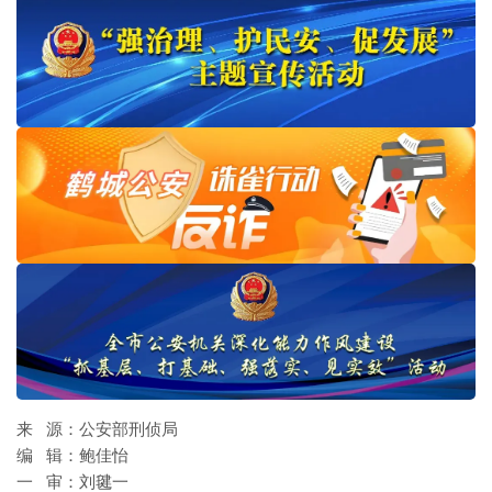
来 源：公安部刑侦局
编 辑：鲍佳怡
一 审：刘毽一