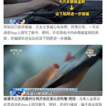
得知自己险些被骗，王女士亲戚心有余悸。民警介绍，一旦在
虚假App上填写了账号、密码，不仅面临卡内余额被盗刷的风
险，诈骗团伙还会以此设下陷阱进一步施骗。
南通市公安局通州分局开发区派出所民警 周润：
当事人如果在
此类高仿的App上填写账号、密码，并进行修改，骗子就会获取