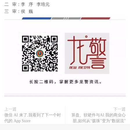
二 审：李 序 李培元
三 审：侯 巍
上一篇
下一篇
微信 AI 来了,我看到了下一个时
算盘、软硬件与AI:我的商业心
代的 App Store
脏,如何从“拨珠”变为“数据流”