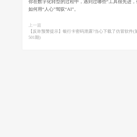
你在数字化转型的过程中，遇到过哪些“工具很先进，
如何用“人心”驾驭“AI”。
上一篇
【反诈预警提示】银行卡密码泄露?当心下载了仿冒软件(
501期)