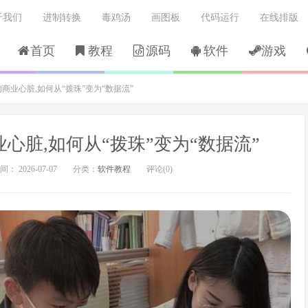
于我们
进制转换
毒鸡汤
画图板
代码运行
在线排版
首页
教程
源码
软件
游戏
商业心脏,如何从“拨珠”变为“数据流”
业心脏,如何从“拨珠”变为“数据流”
： 2026-07-07
分类：
软件教程
评论(0)