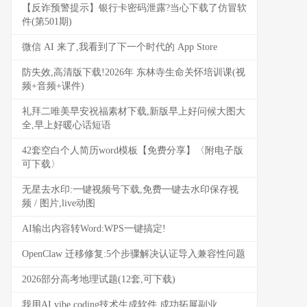
【反诈预警提示】银行卡密码泄露?当心下载了仿冒软
件(第501期)
微信 AI 来了,我看到了下一个时代的 App Store
防失效,高清版下载!2026年 东林寺生命关怀培训课(视
频+音频+课件)
礼拜二唯美早安祝福素材下载,新版早上好问候大图大
全,早上好暖心话短语
42套空白个人简历word模板【免费分享】〈附电子版
可下载〉
无星去水印:一键视频号下载,免费一键去水印保存视
频 / 图片,live动图
AI输出内容转Word:WPS一键搞定!
OpenClaw 迁移修复:5个步骤解决认证导入兼容性问题
2026部分高考地理试题(12套,可下载)
我用AI vibe coding技术生成软件,成功拓展副业