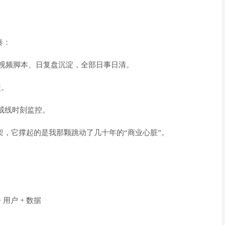
奏：
短视频脚本、日复盘沉淀，全部日事日清。
盖。
戒线时刻监控。
架，它撑起的是我那颗跳动了几十年的“商业心脏”。
 用户 + 数据