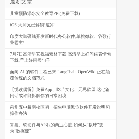
最新文章
儿童预防溺水安全教育PPt(免费下载)
iOS 大师兄已解锁!速冲!
印度大咖砸钱开发新时代办公软件,单挑微软、谷歌行
业霸主!
7月7日高清早安祝福素材下载,高清早上好问候表情包
下载,早上好问候句子
面向 AI 的软件工程已来:LangChain OpenWiki 正在颠
覆传统的文档范式
【悦读偶得】免费App、吃苦文化、无尽欲望:这七篇
闲话或许能拆解你的日常困境
泉州五中桥南校区初一招生电脑派位软件开发说明和
操作办法
算盘、软硬件与AI:我的商业心脏,如何从“拨珠”变
为“数据流”