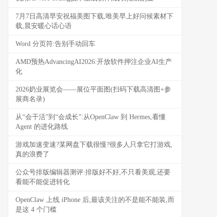
7月7日高清早安祝福美图下载,唯美早上好问候素材下
载,晨安暖心话心语
Word 分页符:告别手动回车
AMD预热AdvancingAI2026:开放软件押注企业AI生产
化
2026奶业展览会——展位平面图(扫码下载高清图+参
展商名录)
从“会干活”到“会成长”:从OpenClaw 到 Hermes,看懂
Agent 的进化路线
游戏加速变速?某网盘下载很慢?很多人只拿它打游戏,
真的浪费了
公众号排版编辑器测评:排版好不好,不只看美观,还要
看能不能促进转化
OpenClaw 上线 iPhone 后,最该关注的不是能不能装,而
是这 4 个门槛