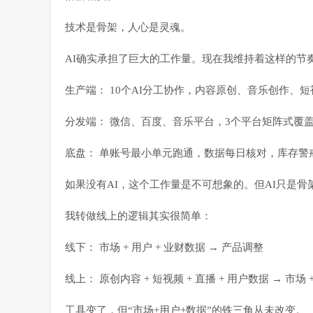
技术是骨架，人心是灵魂。
AI确实承担了巨大的工作量。现在我维持着这样的节
生产端： 10个AI分工协作，内容原创、音乐创作、
分发端： 微信、百度、音乐平台，3个平台矩阵式覆
底盘： 单账号最小单元跑通，数据每日核对，库存警
如果没有AI，这个工作量是不可想象的。但AI只是骨
我转做线上的逻辑其实很简单：
线下： 市场 + 用户 + 业财数据 → 产品调整
线上： 原创内容 + 短视频 + 直播 + 用户数据 → 市场 +
工具变了，但
“市场+用户+数据”
的铁三角从未改变。