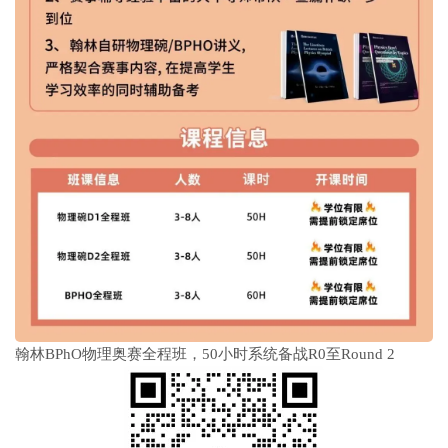
翰林BPhO物理奥赛全程班，50小时系统备战R0至Round 2