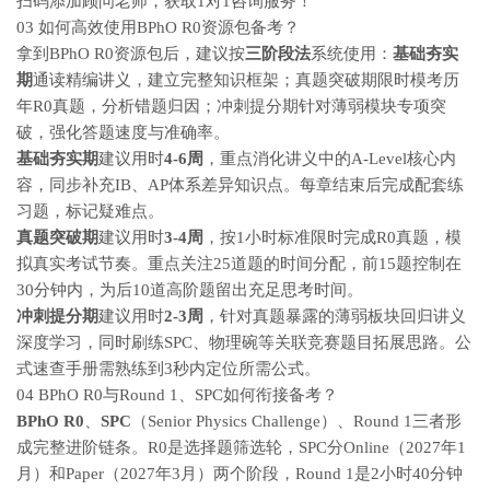
扫码添加顾问老师，获取1对1咨询服务！
03 如何高效使用BPhO R0资源包备考？
拿到BPhO R0资源包后，建议按
三阶段法
系统使用：
基础夯实
期
通读精编讲义，建立完整知识框架；真题突破期限时模考历
年R0真题，分析错题归因；冲刺提分期针对薄弱模块专项突
破，强化答题速度与准确率。
基础夯实期
建议用时
4-6周
，重点消化讲义中的A-Level核心内
容，同步补充IB、AP体系差异知识点。每章结束后完成配套练
习题，标记疑难点。
真题突破期
建议用时
3-4周
，按1小时标准限时完成R0真题，模
拟真实考试节奏。重点关注25道题的时间分配，前15题控制在
30分钟内，为后10道高阶题留出充足思考时间。
冲刺提分期
建议用时
2-3周
，针对真题暴露的薄弱板块回归讲义
深度学习，同时刷练SPC、物理碗等关联竞赛题目拓展思路。公
式速查手册需熟练到3秒内定位所需公式。
04 BPhO R0与Round 1、SPC如何衔接备考？
BPhO R0
、
SPC
（Senior Physics Challenge）、Round 1三者形
成完整进阶链条。R0是选择题筛选轮，SPC分Online（2027年1
月）和Paper（2027年3月）两个阶段，Round 1是2小时40分钟