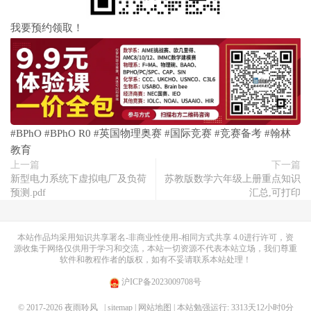
我要预约领取！
#BPhO #BPhO R0 #英国物理奥赛 #国际竞赛 #竞赛备考 #翰林
教育
上一篇
下一篇
新型电力系统下虚拟电厂及负荷
苏教版数学六年级上册重点知识
预测.pdf
汇总,可打印
本站作品均采用
知识共享署名-非商业性使用-相同方式共享 4.0
进行许可，资
源收集于网络仅供用于学习和交流，本站一切资源不代表本站立场，我们尊重
软件和教程作者的版权，如有不妥请联系本站处理！
沪ICP备2023009708号
© 2017-2026
夜雨聆风
| sitemap
| 网站地图
| 本站勉强运行: 3313天12小时0分