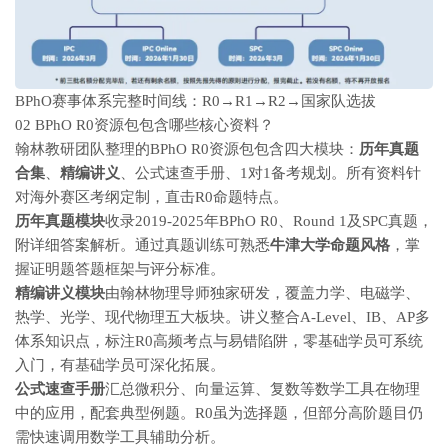
BPhO赛事体系完整时间线：R0→R1→R2→国家队选拔
02 BPhO R0资源包包含哪些核心资料？
翰林教研团队整理的BPhO R0资源包包含四大模块：
历年真题
合集
、
精编讲义
、公式速查手册、1对1备考规划。所有资料针
对海外赛区考纲定制，直击R0命题特点。
历年真题模块
收录2019-2025年BPhO R0、Round 1及SPC真题，
附详细答案解析。通过真题训练可熟悉
牛津大学命题风格
，掌
握证明题答题框架与评分标准。
精编讲义模块
由翰林物理导师独家研发，覆盖力学、电磁学、
热学、光学、现代物理五大板块。讲义整合A-Level、IB、AP多
体系知识点，标注R0高频考点与易错陷阱，零基础学员可系统
入门，有基础学员可深化拓展。
公式速查手册
汇总微积分、向量运算、复数等数学工具在物理
中的应用，配套典型例题。R0虽为选择题，但部分高阶题目仍
需快速调用数学工具辅助分析。