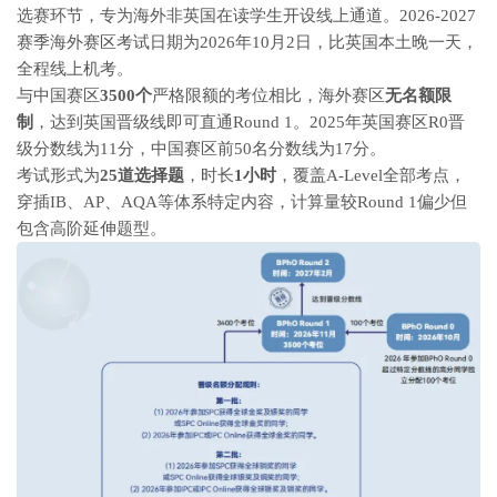
选赛环节，专为海外非英国在读学生开设线上通道。2026-2027
赛季海外赛区考试日期为2026年10月2日，比英国本土晚一天，
全程线上机考。
与中国赛区
3500个
严格限额的考位相比，海外赛区
无名额限
制
，达到英国晋级线即可直通Round 1。2025年英国赛区R0晋
级分数线为11分，中国赛区前50名分数线为17分。
考试形式为
25道选择题
，时长
1小时
，覆盖A-Level全部考点，
穿插IB、AP、AQA等体系特定内容，计算量较Round 1偏少但
包含高阶延伸题型。