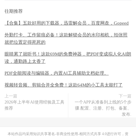
往期推荐
【合集】五款好用的下载器，迅雷解会员，百度网盘，Gopeed
外勤打卡、工作留痕必备！这款解锁会员的水印相机，拍张照
就把位置定得死死的
眼睛累了就听书！这款69M的免费神器，把PDF变成拟人化AI朗
读，通勤路上太香了
PDF全能阅读与编辑器，内置AI工具辅助文档处理。
视频转音频、剪辑合并全免费！这款64M的小工具太能打了
上一篇
下一篇
2026年上半年AI使用经验及工具
一个APP从准备到上线的5个步
推荐
骤.配置、注册、打包、备案、
发布.
本站作品均采用
知识共享署名-非商业性使用-相同方式共享 4.0
进行许可，资