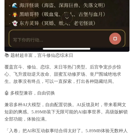
📚 题材超丰富，宫斗修仙恋综末日
覆盖
宫斗、修仙、恋综、末日
等热门类型。后宫争宠步步惊
心、飞升渡劫逆天改命、甜蜜互动修罗场、丧尸围城绝地求
生。故事没有终点，可以一直探索，打出各种隐藏结局。
🤖 多模型兼容，自由切换
兼容
多种AI大模型
，自由配置切换。AI反馈及时，带来看网文
短剧的爽感。5.89MB装下无限可能的AI叙事世界。高级版解锁
全部功能，体验拉满。
「入卷」把AI和互动叙事结合得太好了。5.89MB体验无数种人