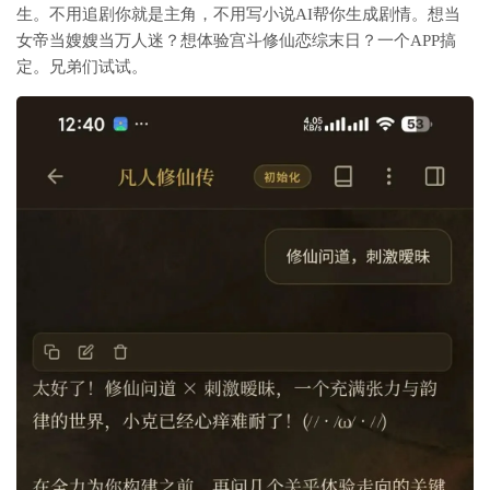
生。不用追剧你就是主角，不用写小说AI帮你生成剧情。想当
女帝当嫂嫂当万人迷？想体验宫斗修仙恋综末日？一个APP搞
定。兄弟们试试。