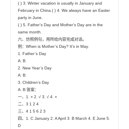
( ) 3. Winter vacation is usually in January and 
February in China.( ) 4. We always have an Easter 
party in June.

( ) 5. Father's Day and Mother's Day are in the 
same month.

六、仿照例句，用所给内容完成对话。

例：When is Mother’s Day? It’s in May.

1. Father’s Day

A: B:

2. New Year’s Day

A: B:

3. Children’s Day

A: B:答案：

一、1. × 2. √ 3. √ 4. ×

二、3 1 2 4

三、4 1 5 6 2 3

四、1. C January 2. A April 3. B March 4. E June 5. 
D
