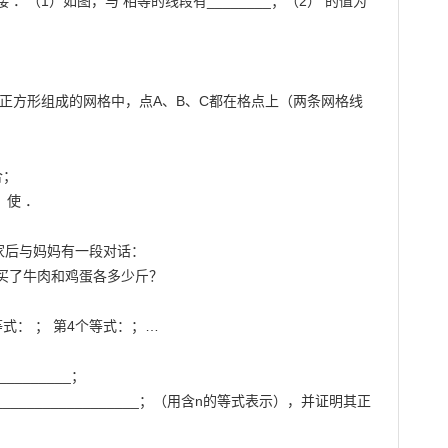
连接 ．（1）如图，与 相等的线段有________；（2） 的值为
的小正方形组成的网格中，点A、B、C都在格点上（两条网格线
；

使 ．

家后与妈妈有一段对话：

买了牛肉和鸡蛋各多少斤？

式： ； 第4个等式：；…

________；

_________________；（用含n的等式表示），并证明其正