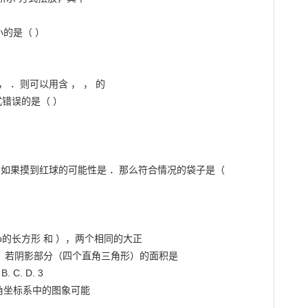
的是（ ）

 ， ．则可以用含 ， ， 的

错误的是（ ）

，如果摸到红球的可能性是 ．那么符合情况的袋子是（

b的长方形 和 ），两个相同的大正

成．若阴影部分（四个直角三角形）的面积是

C. D. 3

角坐标系中的图象可能
