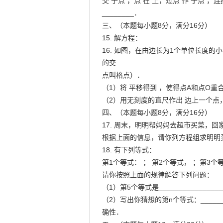
交 于点 ，点 在 上，过点 作 于点 ，
________．

三、（本题每小题8分，满分16分）

15. 解方程：

16. 如图，在由边长为1个单位长度
的交

点叫格点）．

（1）将 平移得到 ，使得点A和点O重合
（2）用无刻度的直尺作出 边上一个点，
四、（本题每小题8分，满分16分）

17. 周末，明明帮妈妈去超市买菜，回
根据上面的信息，请你列方程组求明明
18. 有下列等式：

第1个等式： ； 第2个等式， ；第3个等
请你按照上面的规律解答下列问题：

（1）第5个等式是_________________
（2）写出你猜想的第n个等式：______
确性．
