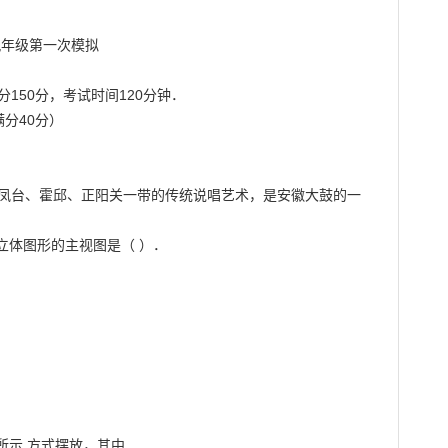
150分，考试时间120分钟．

分40分）



、凤台、霍邱、正阳关一带的传统说唱艺术，是安徽大鼓的一
体图形的主视图是（ ）．

所示 方式摆放，其中
