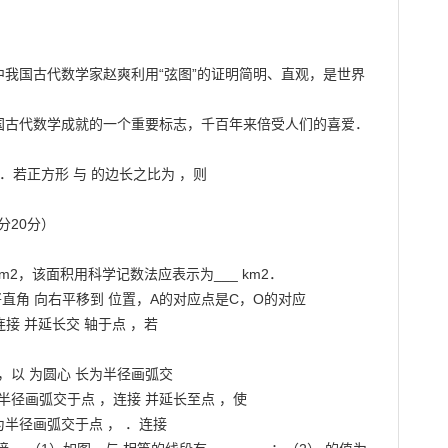
其中我国古代数学家赵爽利用“弦图”的证明简明、直观，是世界
我国古代数学成就的一个重要标志，千百年来倍受人们的喜爱．
．若正方形 与 的边长之比为 ，则

20分）

km2，该面积用科学记数法应表示为___ km2．

将直角 向右平移到 位置，A的对应点是C，O的对应

接 并延长交 轴于点 ，若

 ，以 为圆心 长为半径画弧交

半径画弧交于点 ，连接 并延长至点 ，使

为半径画弧交于点 ， ．连接
