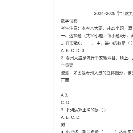
                            2024~2025 学年度九年级第一次模拟

数学试卷

考生注意：本卷八大题，共23小题，满分
一、选择题（共10小题，每小题4分，满
1. 在实数0， ， ， 中，最小的数是（ ）
A. B. C. D. 0

2. 寿州大鼓是流行于安徽寿县、颍上
个重要

流派．如图是寿州大鼓的立体图形，该立
正面

.

A B.

C. D.

3. 下列运算正确的是（ ）

A. B. C. D.

的

4. 小华将一副三角板（ ， ， ）按如图