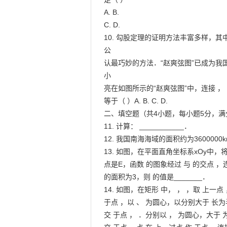
A. B.

C. D.

10. 勾股定理的证明方法丰富多样，
公

认最巧妙的方法．“赵爽弦图”已成为
小

亮在如图所示的“赵爽弦图”中，连接 ， 
等于（ ）A. B. C. D.

二、填空题（共4小题，每小题5分，满分
11. 计算： ___________．

12. 我国南海海域的面积约为3600000
13. 如图，在平面直角坐标系xOy中，
点是E，函数 的图象经过 与 的交点 ，连
的面积为3，则 的值是_______．

14. 如图，在矩形 中， ， ，取 上一点
于点 ，以 、 为圆心，以分别大于 长为
交 于点 ， ．分别以 ， 为圆心，大于 