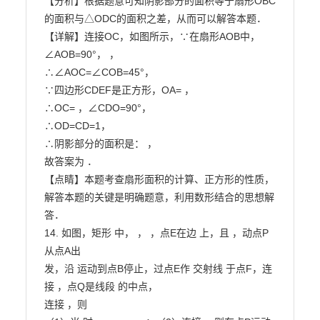
【分析】根据题意可知阴影部分的面积等于扇形OBC
的面积与△ODC的面积之差，从而可以解答本题．

【详解】连接OC，如图所示，∵在扇形AOB中，
∠AOB=90°， ，

∴∠AOC=∠COB=45°，

∵四边形CDEF是正方形，OA= ，

∴OC= ，∠CDO=90°，

∴OD=CD=1，

∴阴影部分的面积是： ，

故答案为 ．

【点睛】本题考查扇形面积的计算、正方形的性质，
解答本题的关键是明确题意，利用数形结合的思想解

答．

14. 如图，矩形 中， ， ，点E在边 上，且 ，动点P
从点A出

发，沿 运动到点B停止，过点E作 交射线 于点F，连
接 ，点Q是线段 的中点，

连接 ，则
