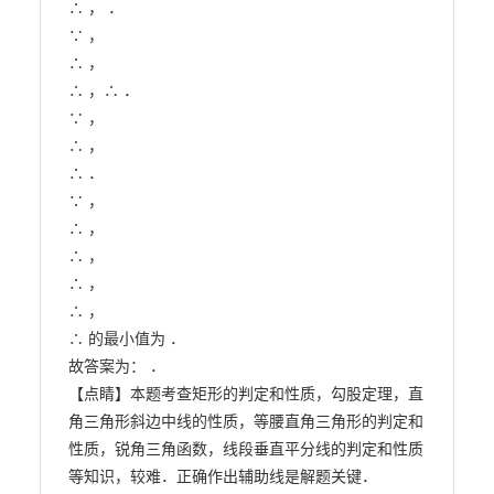
∴ ， ．

∵ ，

∴ ，

∴ ，∴ ．

∵ ，

∴ ，

∴ ．

∵ ，

∴ ，

∴ ，

∴ ，

∴ ，

∴ 的最小值为 ．

故答案为： ．

【点睛】本题考查矩形的判定和性质，勾股定理，直
角三角形斜边中线的性质，等腰直角三角形的判定和

性质，锐角三角函数，线段垂直平分线的判定和性质
等知识，较难．正确作出辅助线是解题关键．
