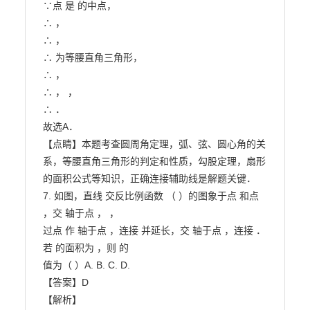
∵点 是 的中点，

∴ ，

∴ ，

∴ 为等腰直角三角形，

∴ ，

∴ ， ，

∴ ．

故选A．

【点睛】本题考查圆周角定理，弧、弦、圆心角的关
系，等腰直角三角形的判定和性质，勾股定理，扇形

的面积公式等知识，正确连接辅助线是解题关键．

7. 如图，直线 交反比例函数 （ ）的图象于点 和点 
，交 轴于点 ， ，

过点 作 轴于点 ，连接 并延长，交 轴于点 ，连接 ．
若 的面积为 ，则 的

值为（ ）A. B. C. D.

【答案】D

【解析】
