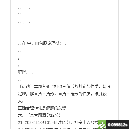
∴ ，

∴ ， ，

∵ ，

∴ ， ，

∴ ，

∴ ，

∴在 中，由勾股定理得： ，

∴ ，

，

，

解得： ，

∴ ；

【点睛】本题考查了相似三角形的判定与性质，勾股
定理，解直角三角形，直角三角形的性质，难度较
大，

正确合理转化是解题的关键．

六、（本大题满分12分）

21. 2024年10月31日8时11分，神舟十六号载人飞船
0.099812s