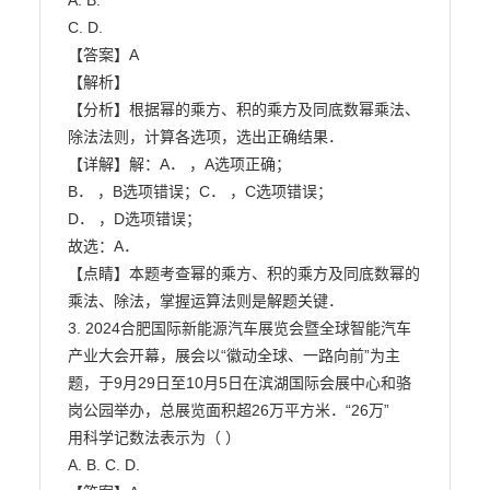
A. B.

C. D.

【答案】A

【解析】

【分析】根据幂的乘方、积的乘方及同底数幂乘法、
除法法则，计算各选项，选出正确结果．

【详解】解：A． ，A选项正确；

B． ，B选项错误；C． ，C选项错误；

D． ，D选项错误；

故选：A．

【点睛】本题考查幂的乘方、积的乘方及同底数幂的
乘法、除法，掌握运算法则是解题关键．

3. 2024合肥国际新能源汽车展览会暨全球智能汽车
产业大会开幕，展会以“徽动全球、一路向前”为主

题，于9月29日至10月5日在滨湖国际会展中心和骆
岗公园举办，总展览面积超26万平方米．“26万”

用科学记数法表示为（ ）

A. B. C. D.
