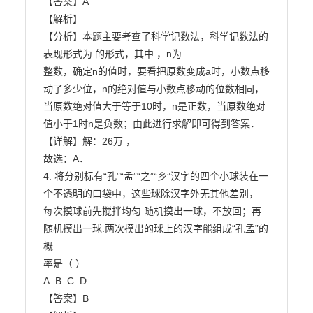
【答案】A

【解析】

【分析】本题主要考查了科学记数法，科学记数法的
表现形式为 的形式，其中 ，n为

整数，确定n的值时，要看把原数变成a时，小数点移
动了多少位，n的绝对值与小数点移动的位数相同，

当原数绝对值大于等于10时，n是正数，当原数绝对
值小于1时n是负数；由此进行求解即可得到答案．

【详解】解：26万 ，

故选：A．

4. 将分别标有“孔”“孟”“之”“乡”汉字的四个小球装在一
个不透明的口袋中，这些球除汉字外无其他差别，

每次摸球前先搅拌均匀.随机摸出一球，不放回；再
随机摸出一球.两次摸出的球上的汉字能组成“孔孟”的
概

率是（ ）

A. B. C. D.

【答案】B
