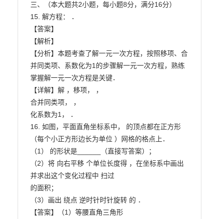
三、（本大题共2小题，每小题8分，满分16分）

15. 解方程： ．

【答案】

【解析】

【分析】本题考查了解一元一次方程，按照移项、合
并同类项、系数化为1的步骤解一元一次方程，熟练

掌握解一元一次方程是关键．

【详解】解 ，移项， ，

合并同类项， ，

化系数为1， ．

16. 如图，平面直角坐标系中， 的顶点都在正方形
（每个小正方形边长为单位 ）网格的格点上．

（1） 的形状是______（直接写答案）；

（2）将 向右平移 个单位长度得 ，在坐标系中画出
并求出这个变化过程中 扫过

的面积；

（3）画出 绕点 逆时针时针旋转 的 ．

【答案】（1）等腰直角三角形
