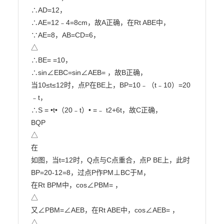
∴AD=12，

∴AE=12﹣4=8cm，故A正确，在Rt ABE中，
∵AE=8，AB=CD=6，

△

∴BE= =10，

∴sin∠EBC=sin∠AEB= ，故B正确，

当10≤t≤12时，点P在BE上，BP=10﹣（t﹣10）=20
﹣t，

∴S = •t•（20﹣t）• =﹣ t2+6t，故C正确，

BQP

△

在

如图，当t=12时，Q点与C点重合，点P BE上，此时
BP=20-12=8，过点P作PM⊥BC于M，

在Rt BPM中，cos∠PBM= ，

△

又∠PBM=∠AEB，在Rt ABE中，cos∠AEB= ，

△
