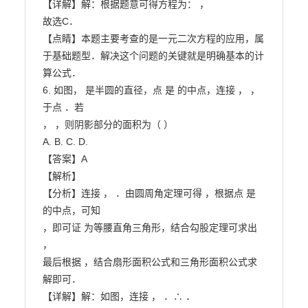
【详解】解：根据题意可得方程为： ，

故选C．

【点睛】本题主要考查的是一元二次方程的应用，属
于基础题型．解决这个问题的关键就是明确基本的计

算公式．

6. 如图， 是半圆的直径，点 是 的中点，连接 ， ， 
于点 ．若

， ，则阴影部分的面积为（ ）

A. B. C. D.

【答案】A

【解析】

【分析】连接 ， ．由圆周角定理可得 ，根据点 是 
的中点，可知

，即可证 为等腰直角三角形，结合勾股定理可求出 
，

最后根据 ，结合扇形面积公式和三角形面积公式求
解即可．

【详解】解：如图，连接 ， ．∴ ．
