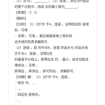
（1）当 时， _______；（2）连接 ，则在点P运动
的整个过程中，线段 长的最小值为_______．

【答案】 ①. ②.

【解析】

【分析】（1）过F作 于K，连接 ，证明四边形 是矩
形，可得

．证明 ，可得 ，最后根据直角三角形斜

边中线的性质求解即可．

（2）连接 ，取 的中点K，连接 并延长与 的延长线
交于点J，连接 ，证明Q在

的垂直平分线上，即得出当 时， 最小，结合勾股定
理求出 ，证明 ，

即得出 ，再求出 ，即可列出 ，求解即可．

【详解】解：（1）过F作 于K，连接 ，

∵矩形 中， ，

∴ ，

∴四边形 是矩形，

∴ ．
