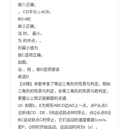
故①正确；

， CD平分∠ACB，

BD=BE

故②正确；

当 时， 最小，

为 的中点，，

的最小值为

故C选项正确，

如图，

设 ，则 ，故D选项错误

故选D

【点睛】本题考查了等边三角形的性质与判定，相似
三角形的性质与判定，全等三角形的性质与欧判定，

掌握以上知识是解题的关键．

10. 如图1，E为矩形ABCD边AD上一点，点P从点C
沿折线CD﹣DE﹣EB运动到点B时停止，点Q从点B沿

BC运动到点C时停止，它们运动的速度都是1cm/s．
若P，Q同时开始运动，设运动时间为t（s），