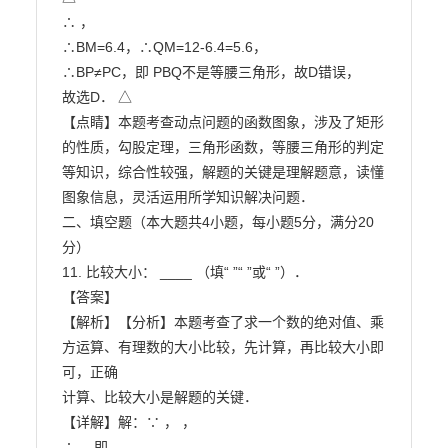
∴ ，

∴BM=6.4，∴QM=12-6.4=5.6，

∴BP≠PC，即 PBQ不是等腰三角形，故D错误，

故选D． △

【点睛】本题考查动点问题的函数图象，涉及了矩形
的性质，勾股定理，三角形函数，等腰三角形的判定

等知识，综合性较强，解题的关键是理解题意，读懂
图象信息，灵活运用所学知识解决问题．

二、填空题（本大题共4小题，每小题5分，满分20
分）

11. 比较大小： ____ （填“ ”“ ”或“ ”）．

【答案】

【解析】【分析】本题考查了求一个数的绝对值、乘
方运算、有理数的大小比较，先计算，再比较大小即
可，正确

计算、比较大小是解题的关键．

【详解】解：∵ ， ，

∴ ，即 ，
