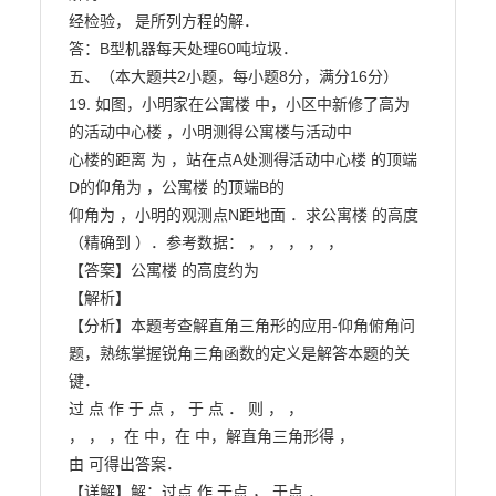
经检验， 是所列方程的解．

答：B型机器每天处理60吨垃圾．

五、（本大题共2小题，每小题8分，满分16分）

19. 如图，小明家在公寓楼 中，小区中新修了高为 
的活动中心楼 ，小明测得公寓楼与活动中

心楼的距离 为 ，站在点A处测得活动中心楼 的顶端
D的仰角为 ，公寓楼 的顶端B的

仰角为 ，小明的观测点N距地面 ．求公寓楼 的高度
（精确到 ）．参考数据： ， ， ， ， ，

【答案】公寓楼 的高度约为

【解析】

【分析】本题考查解直角三角形的应用-仰角俯角问
题，熟练掌握锐角三角函数的定义是解答本题的关
键．

过 点 作 于 点 ， 于 点 ． 则 ， ，

， ， ，在 中，在 中，解直角三角形得 ，

由 可得出答案．

【详解】解：过点 作 于点 ， 于点 ．
