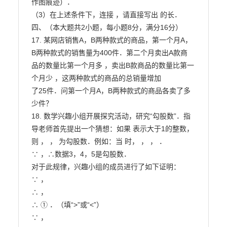
作图痕迹）．

（3）在上述条件下，连接 ，请直接写出 的长．

四、（本大题共2小题，每小题8分，满分16分）

17. 某网店销售A，B两种款式的商品，第一个月A，
B两种款式的销售量为400件．第二个月卖出A款商

品的数量比第一个月多 ，卖出B款商品的数量比第一
个月少 ，这两种款式的商品的总销量增加

了25件．问第一个月A，B两种款式的商品各卖了多
少件？

18. 数学兴趣小组开展探究活动，研究“勾股数”．指
导老师首先提出一个猜想：如果 表示大于1的整数，
则 ， ， 为勾股数．例如：当 时， ， ， ．

∵ ，∴数据3，4，5是勾股数．

对于此规律，兴趣小组的成员进行了如下证明：

∵ ，

∴ ，

∴ ① ．（填“>”或“<”）

∵ ，
