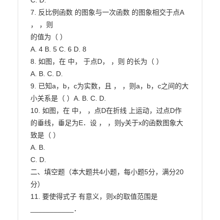
C. D.

7. 反比例函数 的图象与一次函数 的图象相交于点A 
， ，则

的值为（ ）

A. 4 B. 5 C. 6 D. 8

8. 如图，在 中， 于点D， ，则 的长为（ ）

A. B. C. D.

9. 已知a，b，c为实数，且 ， ，则a，b，c之间的大
小关系是（ ）A. B. C. D.

10. 如图，在 中， ，点D在折线 上运动，过点D作

的垂线，垂足为E．设 ， ，则y关于x的函数图象大
致是（ ）

A. B.

C. D.

二、填空题（本大题共4小题，每小题5分，满分20
分）

11. 要使得式子 有意义，则x的取值范围是
___________．
