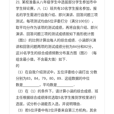
21. 某校准备从八年级学生中选拔部分学生参加市中
学生辩论赛，八（1）班共有10名学生报名参加，报

名的学生需进行自我介绍、即兴演讲、回答问题三项
测试，每项测试均由5位评委打分（满分100分），

取平均分作为该项的测试成绩，再将自我介绍、即兴
演讲、回答问题三项的测试成绩按如下扇形统计图

（图1）的比例计算出每人的综合成绩．小涵即兴演
讲和回答问题两项的测试成绩分别为84分和82分，

这10名学生的综合成绩频数分布直方图（图2）（每
组含最小值，不含最大值）如下．

的

（1）在自我介绍测试中，五位评委给小涵打出 分数
分别为83，84，79，80，89．这组数据的中位

数是________，平均数是________．

（2）在（1）的条件下，请计算小涵的综合成绩．班
主任根据综合成绩择优选取5名学生推到学校里进行

选拔，试分析小涵能否入选，并说明理由．

（3）若5位评委中有2位评委来自第三方机构，其余