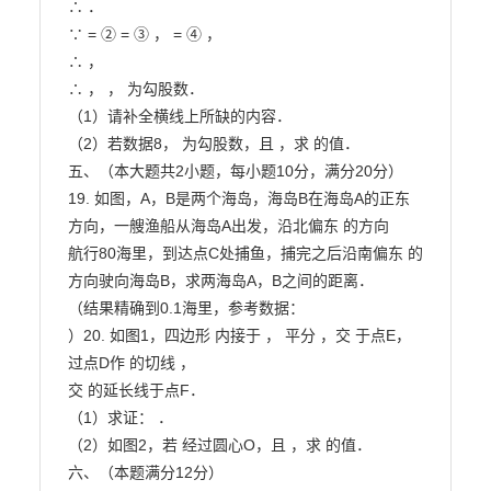
∴ ．

∵ = ② = ③ ， = ④ ，

∴ ，

∴ ， ， 为勾股数．

（1）请补全横线上所缺的内容．

（2）若数据8， 为勾股数，且 ，求 的值．

五、（本大题共2小题，每小题10分，满分20分）

19. 如图，A，B是两个海岛，海岛B在海岛A的正东
方向，一艘渔船从海岛A出发，沿北偏东 的方向

航行80海里，到达点C处捕鱼，捕完之后沿南偏东 的
方向驶向海岛B，求两海岛A，B之间的距离．

（结果精确到0.1海里，参考数据：

）20. 如图1，四边形 内接于 ， 平分 ，交 于点E，
过点D作 的切线 ，

交 的延长线于点F．

（1）求证： ．

（2）如图2，若 经过圆心O，且 ，求 的值．

六、（本题满分12分）
