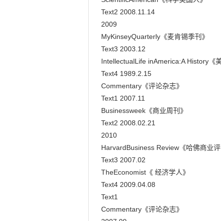
Text2 2008.11.14

2009

MyKinseyQuarterly《麦肯锡季刊》

Text3 2003.12

IntellectualLife inAmerica:A H
Text4 1989.2.15

Commentary《评论杂志》

Text1 2007.11

Businessweek《商业周刊》

Text2 2008.02.21

2010

HarvardBusiness Review《哈佛商业
Text3 2007.02

TheEconomist《 经济学人》

Text4 2009.04.08

Text1

Commentary《评论杂志》
