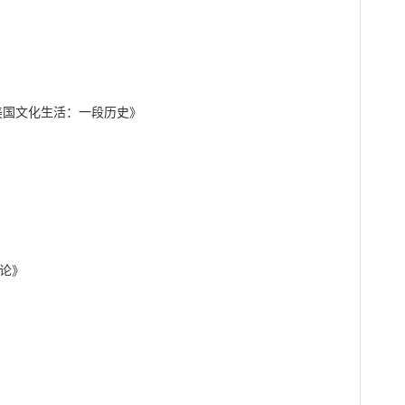
istory《美国文化生活：一段历史》

评论》
