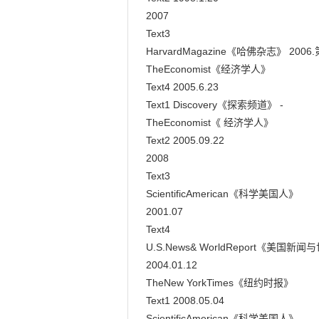
2007

Text3

HarvardMagazine《哈佛杂志》 2006
TheEconomist《经济学人》

Text4 2005.6.23

Text1 Discovery《探索频道》 -

TheEconomist《 经济学人》

Text2 2005.09.22

2008

Text3

ScientificAmerican《科学美国人》

2001.07

Text4

U.S.News& WorldReport《美国新
2004.01.12

TheNew YorkTimes《纽约时报》

Text1 2008.05.04

ScientificAmerican《科学美国人》
