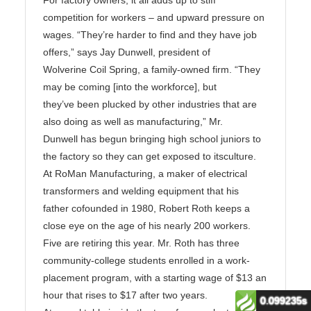
0.099235s