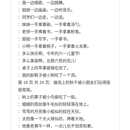
：我一边唱歌，一边跳舞。

：姐姐一边画画，一边听音乐。

：同学们一边走，一边说。

：妹妹一手拿着碗，一手拿着汤勺。

：老师一手捧着书，一手拿着粉笔。

：姐姐一手写字，一手拿书。

：小明一手拿着桃子，一手拿着火龙果。

：多么快乐啊，今年的六一儿童节!

：多么美丽啊，五颜六色的花儿!

：桌子上的苹果被我吃完了。

：我的新鞋子被小狗咬了一个洞。

第 18 页 共 24 页：操场上的秋千被小朋友们玩得摇
摇晃晃。

：树上的果子被小鸟偷吃了一些。

：细细的雨丝像牛毛似的轻轻落在地上。

：弯弯的月亮像小船似的挂在天空。

：太阳像一个大火球似的，烤着大地。

：他像老黄牛一样，一点儿也不怕苦和累。
