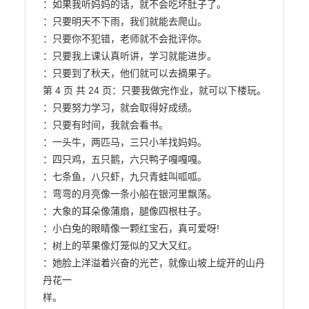
：如果我听妈妈的话，就不会吃坏肚子了。

：只要明天不下雨，我们就能去爬山。

：只要你不犯错，老师就不会批评你。

：只要我上课认真听讲，学习就能进步。

：只要到了秋天，他们就可以去摘果子。

第 4 页 共 24 页：只要我做完作业，就可以下楼玩。

：只要努力学习，就会取得好成绩。

：只要有时间，我就会看书。

：一头牛，两匹马，三只小羊找妈妈。

：四只鸡，五只鹅，六只鸭子嘎嘎嘎。

：七条鱼，八只虾，九只青蛙叫呱呱。

：弯弯的月亮像一条小船在银河里飘荡。

：大象的耳朵像蒲扇，腿像四根柱子。

：小白兔的眼睛像一颗红宝石，真可爱呀!

：树上的苹果像灯笼似的又大又红。

：她脸上洋溢着兴奋的光芒，就像山坡上绽开的山丹
丹花一

样。
