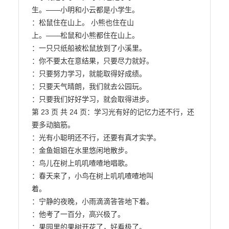
生。——小明和小云都是小学生。

：松鼠住在山上。 小熊也住在山

上。——松鼠和小熊都住在山上。

：一只只纸船被松鼠放到了小溪里。

：你不要太在意结果，只要尽力就好。

：只要努力学习，就能取得好成绩。

：只要天气晴朗，我们就去公园玩。

：只要我们好好学习，就会取得进步。

第 23 页 共 24 页：学习光有好的记忆力还不行，还
要多动脑筋。

：光有小聪明还不行，还要有真才实学。

：金鱼姐姐在水里悠闲地散步。

：鸟儿在树上叽叽喳喳地唱歌。

：春天来了，小鸟在树上叽叽喳喳地叫

着。

：宁静的夜晚，小雨滴滴答答地下着。

：他考了一百分，高兴极了。

：果园里的果树开花了，好看极了。
