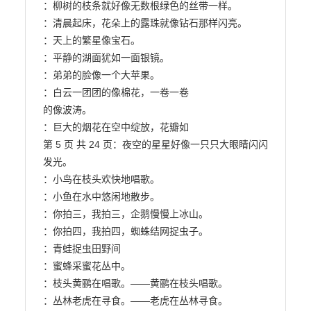
：柳树的枝条就好像无数根绿色的丝带一样。

：清晨起床，花朵上的露珠就像钻石那样闪亮。

：天上的繁星像宝石。

：平静的湖面犹如一面银镜。

：弟弟的脸像一个大苹果。

：白云一团团的像棉花，一卷一卷

的像波涛。

：巨大的烟花在空中绽放，花瓣如

第 5 页 共 24 页：夜空的星星好像一只只大眼睛闪闪
发光。

：小鸟在枝头欢快地唱歌。

：小鱼在水中悠闲地散步。

：你拍三，我拍三，企鹅慢慢上冰山。

：你拍四，我拍四，蜘蛛结网捉虫子。

：青蛙捉虫田野间

：蜜蜂采蜜花丛中。

：枝头黄鹂在唱歌。——黄鹂在枝头唱歌。

：丛林老虎在寻食。——老虎在丛林寻食。
