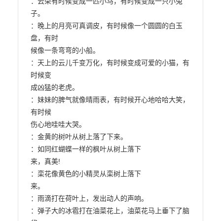
：云朵有时候变成一匹小马，有时候变成一只小兔
子。

：晚上的月亮可真调皮，有时候像一个圆圆的白玉
盘，有时

候像一条弯弯的小船。

：天上的云儿千变万化，有时候变成可爱的小猫，有
时候变

成凶猛的老虎。

：妹妹的脾气就像晴雨表，有时候开心地哈哈大笑，
有时候

伤心地哇哇大哭。

：金黄的树叶从树上落了下来。

：如同红蝴蝶一样的枫叶从树上落下

来，真美!

：栾花像黄色的小精灵从栾树上落下

来。

：雨滴打在荷叶上，发出动人的声响。

：弹子大的冰雹打在油菜花上，油菜花马上垂下了脑