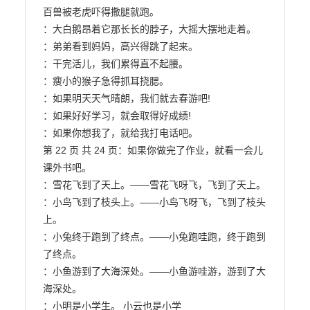
百兽被老虎吓得撒腿就跑。

：大白鹅昂着它那长长的脖子，大摇大摆地走着。

：弟弟看到妈妈，高兴得跳了起来。

：干完活儿，我们累得直不起腰。

：瘦小的猴子急得抓耳挠腮。

：如果明天天气晴朗，我们就去春游吧!

：如果好好学习，就会取得好成绩!

：如果你想我了，就给我打电话吧。

第 22 页 共 24 页：如果你做完了作业，就看一会儿
课外书吧。

：雪花飞到了天上。——雪花飞呀飞，飞到了天上。

：小鸟飞到了枝头上。——小鸟飞呀飞，飞到了枝头
上。

：小兔终于跑到了终点。——小兔跑哇跑，终于跑到
了终点。

：小鱼游到了大海深处。——小鱼游哇游，游到了大
海深处。

：小明是小学生。 小云也是小学
