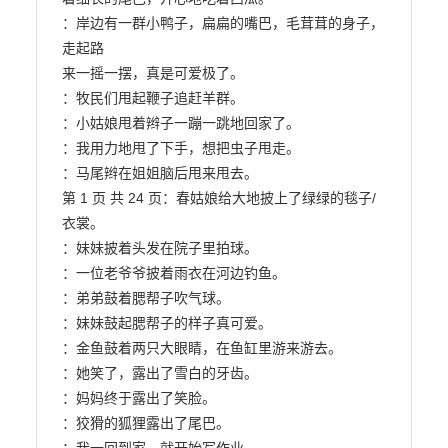
：岸边有一群小鸭子，扁扁的嘴巴，毛茸茸的身子，
走起路

来一摇一摆，真是可爱极了。

：牧民们甩起鞭子追赶羊群。

：小姑娘甩着辫子一蹦一跳地回家了。

：我用力地甩了下手，想把虫子甩走。

：马尾辫在姐姐脑后甩来甩去。

第 1 页 共 24 页：春姑娘给大地披上了绿绿的毯子/
衣裳。

：妹妹披着头发在院子里拍球。

：一位老爷爷披着雨衣在河边钓鱼。

：弟弟鼓着腮帮子吹气球。

：妹妹鼓起腮帮子的样子真可爱。

：金鱼鼓着两只大眼睛，在鱼缸里游来游去。

：她笑了，露出了雪白的牙齿。

：妈妈终于露出了笑脸。

：狡猾的狐狸露出了尾巴。
