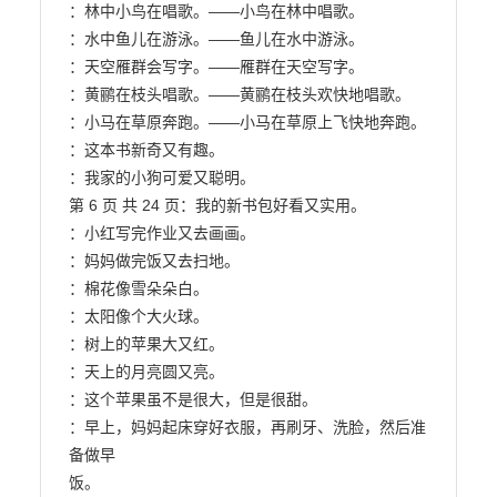
：林中小鸟在唱歌。——小鸟在林中唱歌。

：水中鱼儿在游泳。——鱼儿在水中游泳。

：天空雁群会写字。——雁群在天空写字。

：黄鹂在枝头唱歌。——黄鹂在枝头欢快地唱歌。

：小马在草原奔跑。——小马在草原上飞快地奔跑。

：这本书新奇又有趣。

：我家的小狗可爱又聪明。

第 6 页 共 24 页：我的新书包好看又实用。

：小红写完作业又去画画。

：妈妈做完饭又去扫地。

：棉花像雪朵朵白。

：太阳像个大火球。

：树上的苹果大又红。

：天上的月亮圆又亮。

：这个苹果虽不是很大，但是很甜。

：早上，妈妈起床穿好衣服，再刷牙、洗脸，然后准
备做早

饭。
