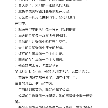
：春天到了，大地像一张绿色的地毯。

：北极星像盏指路灯高高地挂在天空。

：云朵像一片片洁白的羽毛，轻轻地漂浮

在空中。

：飘荡在空中的落叶像一只只飞舞的蝴蝶。

：满天的星星像一双双明亮的眼睛。

：弯弯的月儿好像小船挂在半空中。

：天上的星星好像小孩子的眼睛。

：红红的苹果真像一个个小灯笼。

：圆圆的荷叶真像一个个大圆盘。

：他喜欢吃水果，尤其是苹果。

第 12 页 共 24 页：他的学习特别好，尤其是语文。

：花坛里的鲜花都开放了，如红红的牡丹、

黄黄的月季、洁白的芍药。

：每当听到这首歌，我就想起了妈妈。

：妈妈的手像春风一样温柔，她的声音像小溪一样清
脆。

：我的小猫睡觉的时候像云朵一样柔软，醒来的时候