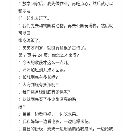
：放学回家后，我先做作业，再吃点心，然后就可以
和朋友

们一起出去玩了。

：我们先去动物园看动物，再去公园玩滑梯，然后就
可以回

家吃晚饭了。

：笑笑才四岁，就能背诵很多古诗了。

第 7 页 共 24 页：你怎么才来呀?

：今天的收获才这么一点儿。

：妈妈加班到九点才回家。

：长城到底有多长呢?

：大海到底有多深呢?

：我们离月球到底有多远呢?

：妹妹到底买了多少张漂亮的贴

纸?

：弟弟一边看电视，一边吃水果。

：我和妈妈一边看电影，一边吃爆米花。

：夏日的傍晚，奶奶一边用蒲扇给我扇风，一边给我