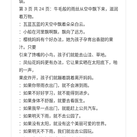
袋。

第 3 页 共 24 页：牛毛般的雨丝从空中飘下来，滋润
着万物。

：瓦蓝瓦蓝的天空中飘着朵朵白云。

：小船在河里飘啊飘，飘向了远方。

：樱桃妈妈有个好办法，她为孩子孕育出香甜的果
汁。只要

引来了馋嘴的小鸟，孩子们就能去山洼、草地。

：凤仙花妈妈更有办法，它让果实晒在太阳底下，啪
的一声，

果皮炸开，孩子们就蹦着跳着离开妈妈。

：如果你带雨衣出门，就不会淋到雨。

：如果不好好学习，就不能得到进步。

：如果身体不舒服，就要去看医生。

：如果我早一点出门，就能赶上公共汽车。

：如果明天下雨，就不去公园了。

：如果没有太阳，就没有这个美丽可爱的世界。

：如果明天不下雨，我们就出去公园玩。
