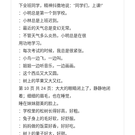
下全班同学，精神抖擞地说：“同学们，上课!”

：小明总是第一个到学校。

：小林总是上班迟到。

：最近的天气总是变幻无常。

：不管天气多么炎热，小明总是在很

用功地学习。

：每次考试的时候，我总是很紧张。

：小鸟一边飞，一边叫。

：姐姐一边听音乐，一边画画。

：这个西瓜又大又圆。

：树上的苹果又大又红。

第 10 页 共 24 页：大大的眼睛闭上了，静静地闭
着；细细的眉毛，也在睡觉，

睡在妹妹甜美的脸上。

：学校里的松树长得好高，好粗。

：兔子身上的毛好软，好舒服。

：妈妈做的饭菜好香，好好吃。

：树上的果子好大，好甜。
