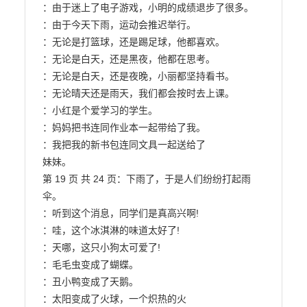
：由于迷上了电子游戏，小明的成绩退步了很多。

：由于今天下雨，运动会推迟举行。

：无论是打篮球，还是踢足球，他都喜欢。

：无论是白天，还是黑夜，他都在思考。

：无论是白天，还是夜晚，小丽都坚持看书。

：无论晴天还是雨天，我们都会按时去上课。

：小红是个爱学习的学生。

：妈妈把书连同作业本一起带给了我。

：我把我的新书包连同文具一起送给了

妹妹。

第 19 页 共 24 页：下雨了，于是人们纷纷打起雨
伞。

：听到这个消息，同学们是真高兴啊!

：哇，这个冰淇淋的味道太好了!

：天哪，这只小狗太可爱了!

：毛毛虫变成了蝴蝶。

：丑小鸭变成了天鹅。

：太阳变成了火球，一个炽热的火
