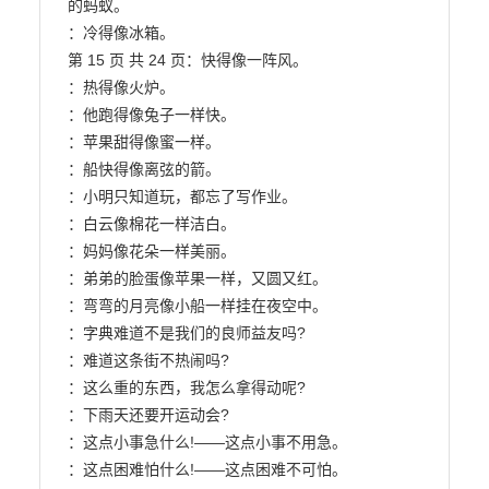
的蚂蚁。

：冷得像冰箱。

第 15 页 共 24 页：快得像一阵风。

：热得像火炉。

：他跑得像兔子一样快。

：苹果甜得像蜜一样。

：船快得像离弦的箭。

：小明只知道玩，都忘了写作业。

：白云像棉花一样洁白。

：妈妈像花朵一样美丽。

：弟弟的脸蛋像苹果一样，又圆又红。

：弯弯的月亮像小船一样挂在夜空中。

：字典难道不是我们的良师益友吗?

：难道这条街不热闹吗?

：这么重的东西，我怎么拿得动呢?

：下雨天还要开运动会?

：这点小事急什么!——这点小事不用急。

：这点困难怕什么!——这点困难不可怕。
