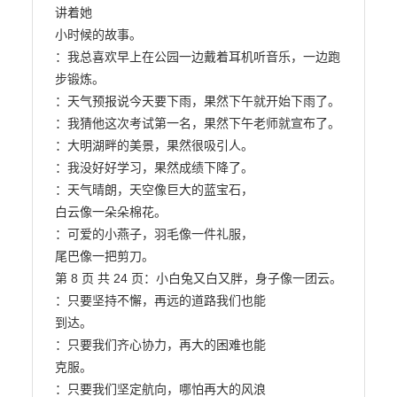
讲着她

小时候的故事。

：我总喜欢早上在公园一边戴着耳机听音乐，一边跑
步锻炼。

：天气预报说今天要下雨，果然下午就开始下雨了。

：我猜他这次考试第一名，果然下午老师就宣布了。

：大明湖畔的美景，果然很吸引人。

：我没好好学习，果然成绩下降了。

：天气晴朗，天空像巨大的蓝宝石，

白云像一朵朵棉花。

：可爱的小燕子，羽毛像一件礼服，

尾巴像一把剪刀。

第 8 页 共 24 页：小白兔又白又胖，身子像一团云。

：只要坚持不懈，再远的道路我们也能

到达。

：只要我们齐心协力，再大的困难也能

克服。

：只要我们坚定航向，哪怕再大的风浪
