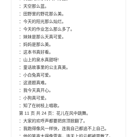
：天空那么蓝。

：田野里的野花那么美。

：今天的阳光那么灿烂。

：今天的作业怎么那么多了。

：妹妹是那么天真可爱。

：妈妈是那么美。

：这本书真好看。

：山上的泉水真甜呀!

：童话故事里的公主真美。

：小白兔真可爱。

：这道题真难。

：我今天真开心。

：小狗真可爱。

：知了在树枝上唱歌。

第 11 页 共 24 页：花儿在风中跳舞。

：大家的欢呼声都要把房顶掀翻了。

：我跑得像风一样快，连我自己都追不上自己。

：他的笑声大得像雷声，连天上的云都被震散了。
