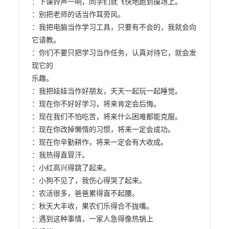
：下课铃声一响，同学们就飞快地跑到操场上。

：别把老师的话当作耳旁风。

：我把电脑当作学习工具，只要有不会的，我就会向
它请教。

：你们不要只把学习当作任务，认真对待它，就会发
现它的

乐趣。

：我把娃娃当作好朋友，天天一起玩一起睡觉。

：现在你不好好学习，将来肯定会后悔。

：现在我们不怕吃苦，将来什么困难都能克服。

：现在你改掉懒惰的习惯，将来一定会成功。

：现在你辛勤耕作，将来一定会有大收成。

：我热得直冒汗。

：小红高兴得跳了起来。

：小狗不见了，我伤心得哭了起来。

：农活很多，爸爸累得直不起腰。

：秋天大丰收，果农们乐得合不拢嘴。

：遇到这种事情，一家人急得像热锅上
