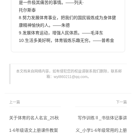
是一件极其痛苦的事情。——列夫·

托尔斯泰

8.努力发展体育事业，把我们的国民锻炼成为身体健
康精神愉快的人。——朱德

9.发展体育运动，增强人民体质。——毛泽东

10.生活多美好啊，体育锻炼乐趣无穷。——普希金            
本文档来自网络内容，如有侵犯您的权益请联系我们删除，联系邮
箱：wyl860211@qq.com。
上一篇
下一篇
关于体育的名人名言_25秋
写作训练Ⅱ_书信体记事讲
1-6年级语文上册课件教案
义_小学1-6年级常用的上册