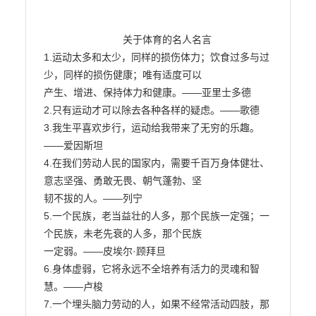
                            关于体育的名人名言

1.运动太多和太少，同样的损伤体力；饮食过多与过
少，同样的损伤健康；唯有适度可以

产生、增进、保持体力和健康。——亚里士多德

2.只有运动才可以除去各种各样的疑虑。——歌德

3.我生平喜欢步行，运动给我带来了无穷的乐趣。
——爱因斯坦

4.在我们劳动人民的国家内，需要千百万身体健壮、
意志坚强、勇敢无畏、朝气蓬勃、坚

韧不拔的人。——列宁

5.一个民族，老当益壮的人多，那个民族一定强；一
个民族，未老先衰的人多，那个民族

一定弱。——皮埃尔·顾拜旦

6.身体虚弱，它将永远不全培养有活力的灵魂和智
慧。——卢梭

7.一个埋头脑力劳动的人，如果不经常活动四肢，那