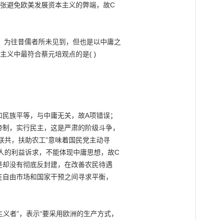
张避免欧美发展资本主义的弊端，故C

，为往昔儒者所未见到，但也是以中庸之

义中最符合蔡元培观点的是( )

和民族平等，与中庸无关，故A项错误；

帝制，实行民主，这是严肃的阶级斗争，

联共，扶助农工”意味着国民党主动寻

人的利益诉求，不能体现中庸思想，故C

是却没有彻底反封建，在改善农民待遇

在自由市场和国家干预之间寻求平衡，

主义者”，表示“要采用欧洲的生产方式，
