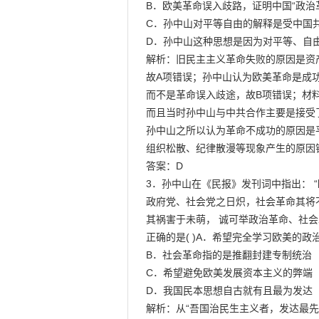
B．欧美革命误入歧路，证明中国“政治革
C．孙中山对平等自由的解释是受中国共
D．孙中山这种思想是因为对平等、自由
解析：旧民主主义革命失败的原因是资
故A项错误；孙中山认为欧美革命是成功
而不是革命误入歧途，故B项错误；材料
而且当时孙中山与中共合作主要是接受
孙中山之所以认为革命不成功的原因是
组织松散、纪律散漫等现象产生的原因
答案：D

3．孙中山在《民报》发刊词中指出： 
政府党、社会党之日炽，社会革命其将
其祸害于未萌， 诚可举政治革命、社会
正确的是( )A．希望完全学习欧美的政治
B．社会革命指的是推翻封建专制统治

C．希望避免欧美发展资本主义的弊端

D．我国民本思想自古就有且最为发达

解析：从“吾国治民生主义者，发达最先