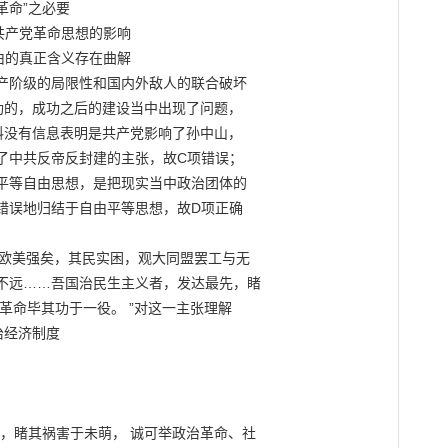
命”之必要

产党革命思想的影响

的真正含义存在曲解

产阶级的局限性和国内外敌人的联合破坏

的，成功之后的建设当中出现了问题，

没有信息表明是共产党影响了孙中山，

了中共反帝反封建的主张，故C项错误；

平等自由思想，是把现实当中政治团体的

错误地归结于自由平等思想，故D项正确

“欧美强矣，其民实困，观大同盟罢工与无

不远……吾国治民生主义者，发达最先，睹

革命毕其功于一役。 ”对这一主张理解

经济制度

，睹其祸害于未萌， 诚可举政治革命、社
