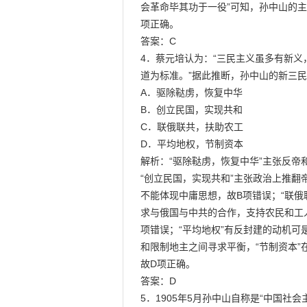
会革命毕其功于一役”可知，孙中山的主
项正确。

答案：C

4．蔡元培认为：“三民主义虽多有新义
道为标准。”据此推断，孙中山的新三民主
A．驱除鞑虏，恢复中华

B．创立民国，实现共和

C．联俄联共，扶助农工

D．平均地权，节制资本

解析：“驱除鞑虏，恢复中华”主张反帝
“创立民国，实现共和”主张政治上推翻
不能体现中庸思想，故B项错误；“联俄
求与俄国与中共的合作，支持农民和工
项错误；“平均地权”有反封建的动机可
和限制地主之间寻求平衡，“节制资本”
故D项正确。

答案：D

5．1905年5月孙中山自称是“中国社会