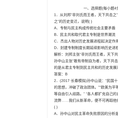
                            一、选择题(每小题4分，共48分)

1．从刘邦“非刘氏而王者，天下共击之”
之”的历史变迁，说明( )

A．专制与民主构成传统社会主要矛盾

B．民主共和取代君主专制是世界潮流

C．杰出人物对历史发展进程起决定作用
D．封建专制制度长期延续影响历史进程
解析：刘邦主张“非刘氏而王者，天下共
孙中山主张“敢有帝制自为者，天下共击
的是从君主专制到民主共和的历史发展潮
答案：B

2．(2017·长春模拟)孙中山说：“民
的思想，冲破了政治团体。”“欧美为平
等自由引入歧路。” “各人都扩充自己
流弊……我们从新革命，便不可再蹈他们
( )

A．孙中山对民主革命失败原因的分析是