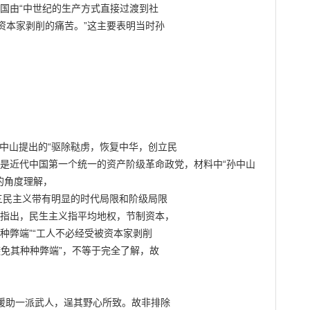
国由“中世纪的生产方式直接过渡到社

本家剥削的痛苦。”这主要表明当时孙

孙中山提出的“驱除鞑虏，恢复中华，创立民

会是近代中国第一个统一的资产阶级革命政党，材料中“孙中山
的角度理解，

民主义带有明显的时代局限和阶级局限

山指出，民生主义指平均地权，节制资本，

种弊端”“工人不必经受被资本家剥削

免其种种弊端”，不等于完全了解，故

援助一派武人，逞其野心所致。故非排除
