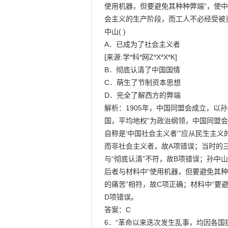
使用机器，但要避免其种种弊端”，使中
会主义的生产阶段，而工人不必经受被资
中山( )

A．已成为了社会主义者

[来源:学*科*网Z*X*X*K]

B．彻底认清了中国国情

C．萌生了节制资本思想

D．完全了解西方的弊端

解析：1905年，中国同盟会成立，以
国，平均地权”为政治纲领，中国同盟
自称是‘中国社会主义者’”应从民生主义
而非社会主义者，故A项错误；当时的三
与“彻底认清”不符，故B项错误；孙中
后者与材料中“使用机器，但要避免其种
的痛苦”相符，故C项正确；材料中“要避
D项错误。

答案：C

6．“革命以来迭次发生乱事，均因各国