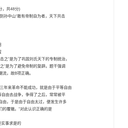
到孙中山“敢有帝制自为者，天下共击





击之”是为了巩固刘氏天下的专制统治，

之”是为了避免帝制的复辟。题干强调

流，故B项正确。

国十三年来革命不能成功，就是由于平等自由

等自由去战争，争得了之后，常常被平

的自由，于是由于自由太过，便发生许多

的覆辙。”对此认识正确的是

实事求是的
