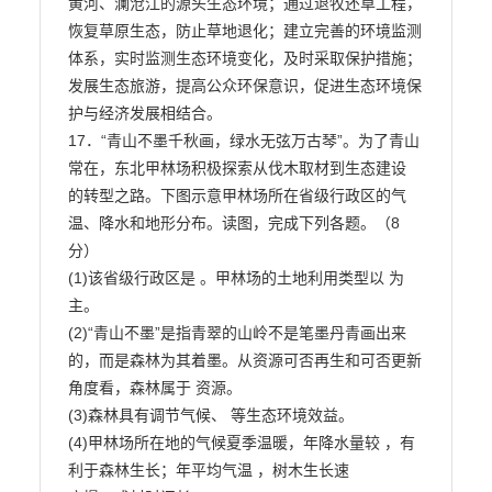
黄河、澜沧江的源头生态环境；通过退牧还草工程，

恢复草原生态，防止草地退化；建立完善的环境监测
体系，实时监测生态环境变化，及时采取保护措施；

发展生态旅游，提高公众环保意识，促进生态环境保
护与经济发展相结合。

17．“青山不墨千秋画，绿水无弦万古琴”。为了青山
常在，东北甲林场积极探索从伐木取材到生态建设

的转型之路。下图示意甲林场所在省级行政区的气
温、降水和地形分布。读图，完成下列各题。（8
分）

(1)该省级行政区是 。甲林场的土地利用类型以 为
主。

(2)“青山不墨”是指青翠的山岭不是笔墨丹青画出来
的，而是森林为其着墨。从资源可否再生和可否更新

角度看，森林属于 资源。

(3)森林具有调节气候、 等生态环境效益。

(4)甲林场所在地的气候夏季温暖，年降水量较 ，有
利于森林生长；年平均气温 ，树木生长速
