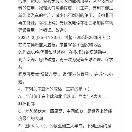
的推广使用，有利于提高太阳能利用率，减少化石燃

料的使用，减轻大气污染程度，①正确；有利于促进
新能源汽车的推广，减少化石燃料的使用，节约非可

再生能源，③④正确；光伏发电停车棚会增加停车场
建设费用，②错误。故选C。

2025年3月25日至28日，博鳌亚洲论坛2025年年会
在海南博鳌盛大启幕。来自60多个国家和地区

的约2000名代表如期赴约，在多场分论坛活动中，
观点交锋、思维碰撞，再一次为完善全球治理、谋求
共

同发展贡献“博鳌方案”。读“亚洲位置图”，完成4-6小
题。

4．下列关于亚洲的叙述，正确的是（ ）

A．全部位于东半球和北半球 B．西南与A大洲——
非洲相邻

C．地势起伏大，四周高、中间低 D．是世界上跨经
度最广的大洲

5．图中①、②、③是亚洲三大半岛，下列正确的是