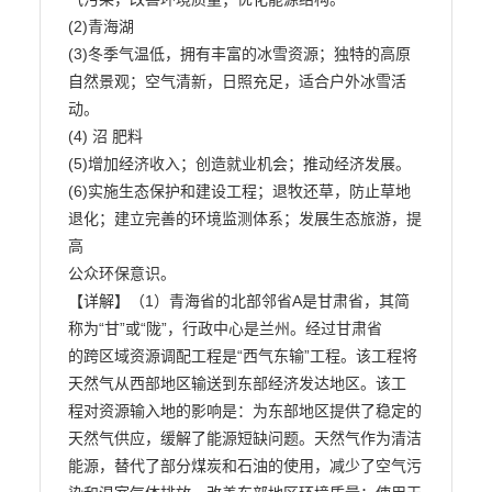
(2)青海湖

(3)冬季气温低，拥有丰富的冰雪资源；独特的高原
自然景观；空气清新，日照充足，适合户外冰雪活
动。

(4) 沼 肥料

(5)增加经济收入；创造就业机会；推动经济发展。

(6)实施生态保护和建设工程；退牧还草，防止草地
退化；建立完善的环境监测体系；发展生态旅游，提
高

公众环保意识。

【详解】（1）青海省的北部邻省A是甘肃省，其简
称为“甘”或“陇”，行政中心是兰州。经过甘肃省

的跨区域资源调配工程是“西气东输”工程。该工程将
天然气从西部地区输送到东部经济发达地区。该工

程对资源输入地的影响是：为东部地区提供了稳定的
天然气供应，缓解了能源短缺问题。天然气作为清洁

能源，替代了部分煤炭和石油的使用，减少了空气污