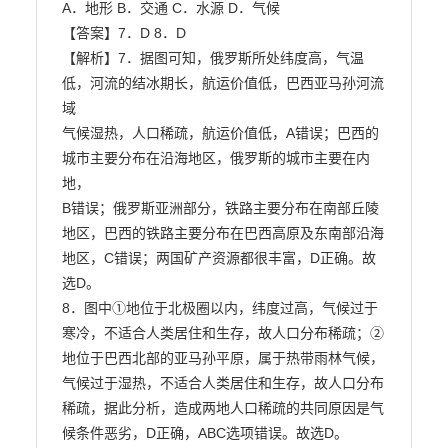
A．地形 B．交通 C．水源 D．气候

【答案】7．D 8．D

【解析】7．据图可知，俄罗斯所处纬度高，气温
低，河流的结冰期长，航运价值低，巴西亚马孙河流
域

气候湿热，人口稀疏，航运价值低，A错误；巴西的
城市主要分布在沿海地区，俄罗斯的城市主要在内
地，

B错误；俄罗斯亚洲部分，铁路主要分布在南部丘陵
地区，巴西的铁路主要分布在巴西高原及东南部沿海

地区，C错误；两国矿产资源都很丰富，D正确。故
选D。

8．图中①地位于北极圈以内，纬度过高，气候过于
寒冷，不适合人类居住和生存，故人口分布稀疏；②

地位于巴西北部的亚马孙平原，属于热带雨林气候，
气候过于湿热，不适合人类居住和生存，故人口分布

稀疏，据此分析，造成两地人口稀疏的共同原因是气
候条件恶劣，D正确，ABC选项错误。故选D。
