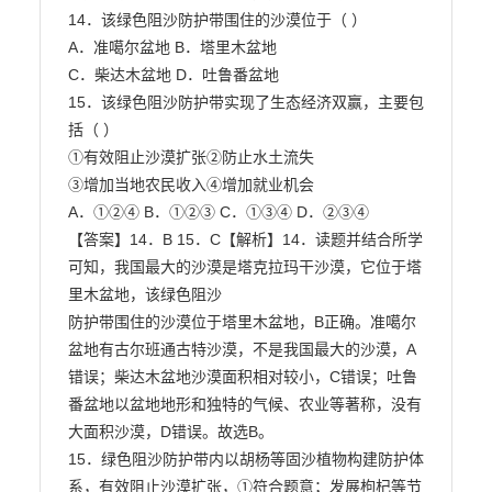
14．该绿色阻沙防护带围住的沙漠位于（ ）

A．准噶尔盆地 B．塔里木盆地

C．柴达木盆地 D．吐鲁番盆地

15．该绿色阻沙防护带实现了生态经济双赢，主要包
括（ ）

①有效阻止沙漠扩张②防止水土流失

③增加当地农民收入④增加就业机会

A．①②④ B．①②③ C．①③④ D．②③④

【答案】14．B 15．C【解析】14．读题并结合所学
可知，我国最大的沙漠是塔克拉玛干沙漠，它位于塔
里木盆地，该绿色阻沙

防护带围住的沙漠位于塔里木盆地，B正确。准噶尔
盆地有古尔班通古特沙漠，不是我国最大的沙漠，A

错误；柴达木盆地沙漠面积相对较小，C错误；吐鲁
番盆地以盆地地形和独特的气候、农业等著称，没有

大面积沙漠，D错误。故选B。

15．绿色阻沙防护带内以胡杨等固沙植物构建防护体
系，有效阻止沙漠扩张，①符合题意；发展枸杞等节
