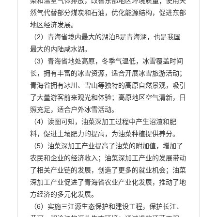
染和温室气体排放，改善东部地区环境质量；使用天

然气代替部分煤炭和石油，优化能源结构，促进东部
地区经济发展。

（2）青海省境内最大的湖泊B是青海湖，也是我国
最大的内陆咸水湖。

（3）青海省地处高原，冬季气温低，冰雪覆盖时间
长，拥有丰富的冰雪资源，适合开展冰雪旅游活动；

青海省拥有冰川、雪山等独特的高原自然景观，吸引
了大量游客前来观光和体验；高原地区空气清新，日

照充足，适合户外冰雪活动。

（4）读图可知，油菜深加工过程中产生沼渣和肥
料，促进土壤肥力的提高，为油菜种植提供养分。

（5）油菜深加工产业提高了油菜的附加值，增加了
农民和企业的经济收入；油菜深加工产业的发展带动

了相关产业链的发展，创造了更多的就业机会；油菜
深加工产业促进了青海省农业产业化发展，推动了地
方经济的多元化发展。

（6）实施三江源生态保护和建设工程，保护长江、