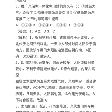
川盆地

3．推广光储充一体化充电站的意义有（ ）①减轻大
气污染程度 ②降低停车场建设费用 ③促进新能源汽
车推广 ④节约非可再生能源

A．①②③ B．①②④ C．①③④ D．②③④

【答案】1．A 2．D 3．C

【解析】1．根据材料可知，该车棚位于河北省，河
北位于北回归线以北，一天中大部分时间太阳位于偏

南方，因此该车棚的太阳能电池板应朝向南，A正
确，BCD错误。故选A。

2．四川盆地因云雾多、阴雨天较多，太阳能辐射量
较小，不利于修建光伏电站，D符合题意；内蒙古高
原

和塔里木盆地为温带大陆性气候，光照充足，适合建
光伏电站，AC不符合题意；青藏高原地势高，空气

稀薄，且晴天多，太阳辐射强，适合建光伏电站，B
不符合题意。故选D。

3．太阳能属于清洁、可再生能源，光伏发电停车棚