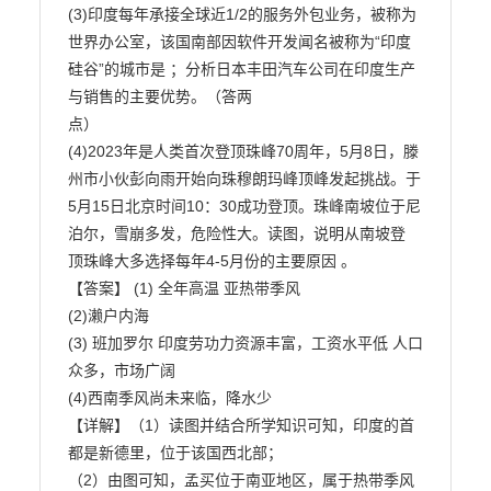
(3)印度每年承接全球近1/2的服务外包业务，被称为
世界办公室，该国南部因软件开发闻名被称为“印度

硅谷”的城市是 ；分析日本丰田汽车公司在印度生产
与销售的主要优势。（答两

点）

(4)2023年是人类首次登顶珠峰70周年，5月8日，滕
州市小伙彭向雨开始向珠穆朗玛峰顶峰发起挑战。于

5月15日北京时间10：30成功登顶。珠峰南坡位于尼
泊尔，雪崩多发，危险性大。读图，说明从南坡登

顶珠峰大多选择每年4-5月份的主要原因 。

【答案】 (1) 全年高温 亚热带季风

(2)濑户内海

(3) 班加罗尔 印度劳功力资源丰富，工资水平低 人口
众多，市场广阔

(4)西南季风尚未来临，降水少

【详解】（1）读图并结合所学知识可知，印度的首
都是新德里，位于该国西北部；

（2）由图可知，孟买位于南亚地区，属于热带季风