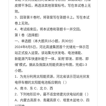
皮擦干净后，再选涂其他答案标号。写在本试卷上无
效。

3．回答第Ⅱ卷时，将答案写在答题卡上。写在本试
卷上无效。

4．考试结束后，将本试卷和答题卡一并交回。

第Ⅰ卷（选择题）

一、单选题（本大题共15小题，共30分）

2024年8月5日，河北高速集团首个光储充一体示范
站正式投入运营。该站集光伏发电、电池储能、

新能源汽车快速补能于一体，采用“即发、即用、即
储”模式。据此及我国太阳能资源分布图，完成1-3

小题。

1．为充分利用太阳能资源，河北省该示范站光伏发
电停车棚的太阳能电池板应朝向（ ）

A．南 B．东 C．北 D．西

2．下列地形区中，最不适宜修建光伏电站的是（ ）

A．内蒙古高原 B．青藏高原 C．塔里木盆地 D．四