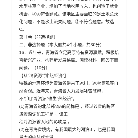
水型林草产业，增加了当地农民收入，也创造了就业
机会，③④符合题意。该地区主要面临的是土地荒漠

化问题，不是水土流失问题，②不符合题意。故选
C。

第Ⅱ卷（非选择题）

二、非选择题（本大题共4个小题，共30分）

16．近年来，青海省立足高原特有资源禀赋，积极培
育新兴产业，构建新发展格局。阅读材料，回答下面

问题。（10分）

【从“冷资源”到“热经济”】

特殊的地理环境为青海省带来了冰川、冰雪景观等自
然奇观。近年来，青海省大力发展冰雪旅游，

不断用“冷资源”催生“热经济”。

(1)青海省的北部邻省A的简称是 ，经过该省的跨区
域资源调配工程是 ，该工

程对资源输入地的影响是 。

(2)在青海省境内，有我国最大的湖泊B ，也是我国
最大的内陆咸水湖。
