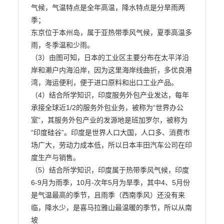
气候，气温特点是全年高温，降水特点是分旱雨两
季；

东京位于本州岛，属于亚热带季风气候，夏季高温多
雨，冬季温和少雨。

（3）由图可知，日本的工业区主要分布在太平洋沿
岸和濑户内海沿岸，因为这里海岸线曲折，多优良港

湾，海运便利，便于进口原料和出口工业产品。

（4）结合所学知识，印度服务外包产业发达，每年
承接全球近1/2的服务外包业务，被称为“世界办公

室”，其服务外包产业的发源地是班加罗尔，被称为
“印度硅谷”。印度是世界人口大国，人口多、消费市
场广大，劳动力成本低，所以日本丰田汽车公司在印
度生产与销售。

（5）结合所学知识，印度属于热带季风气候，印度
6-9月为雨季，10月-次年5月为旱季，其中4、5月份

是气温最高的季节，且雨季（西南季风）还没有来
临，降水少，是喜马拉雅山最温暖的季节，所以从南
坡
