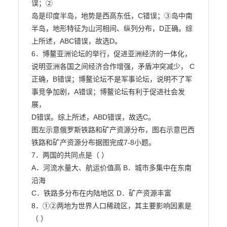
误；②

岛是印度半岛，地势是西高东低，C错误；③岛中南
半岛，地形特征为山河相间、纵列分布，D正确。综

上所述，ABC错误，故选D。

6．博鳌亚洲论坛的举行，促进亚洲经济的一体化，
说明亚洲各国之间经济合作增强，矛盾冲突减少， C

正确，B错误；博鳌论坛不是军事论坛，说明不了军
事竞争加剧，A错误；博鳌论坛有利于促进社会发
展，

D错误。综上所述，ABD错误，故选C。

图左示意俄罗斯铁路和矿产资源分布，图右示意巴西
铁路和矿产资源分布据图完成7-8小题。

7．两国的共同点是（ ）

A．河流水量大、航运价值高 B．城市多集中在东南
沿海

C．铁路多分布在内陆地区 D．矿产资源丰富

8．①②两地为世界人口稀疏区，其主要影响因素是
（ ）
