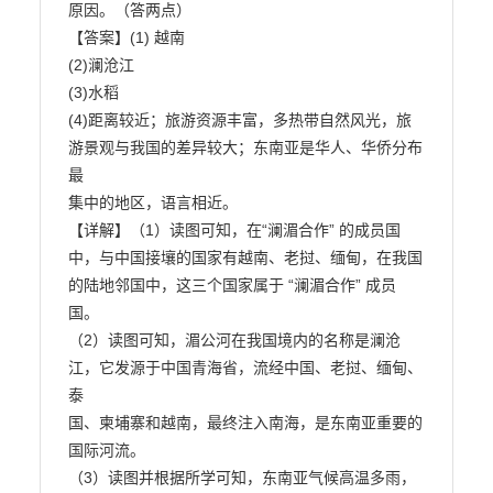
原因。（答两点）

【答案】(1) 越南

(2)澜沧江

(3)水稻

(4)距离较近；旅游资源丰富，多热带自然风光，旅
游景观与我国的差异较大；东南亚是华人、华侨分布
最

集中的地区，语言相近。

【详解】（1）读图可知，在“澜湄合作” 的成员国
中，与中国接壤的国家有越南、老挝、缅甸，在我国

的陆地邻国中，这三个国家属于 “澜湄合作” 成员
国。

（2）读图可知，湄公河在我国境内的名称是澜沧
江，它发源于中国青海省，流经中国、老挝、缅甸、
泰

国、柬埔寨和越南，最终注入南海，是东南亚重要的
国际河流。

（3）读图并根据所学可知，东南亚气候高温多雨，