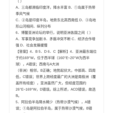
（ ）

A．三岛都濒临印度洋，降水丰富 B．①岛属于热带
季风气候

C．②岛是印度半岛，地势东北高西南低 D．③岛地
形山河相间、纵列分布

6．博鳌亚洲论坛的举行，说明亚洲各国之间（ ）

A．军事竞争加剧 B．矛盾冲突不断 C．经济合作增
强 D．社会发展缓慢

【答案】4．B 5．D 6．C【解析】4．亚洲最东端位
于约169°W，位于西半球（160°E~20°W为西半
球），A错误；西南与A大洲

（非洲）相邻，B正确；地势起伏大，中部高、四周
低，C错误；世界上跨经度最广的大洲是南极洲（覆

盖所有经度），亚洲虽然广大，但经度范围约
26°E~169°W，D错误。综上所述，ACD错误，故选
B。

5．阿拉伯半岛降水稀少（热带沙漠气候），A错
误；①岛是阿拉伯半岛，属于热带沙漠气候，B错