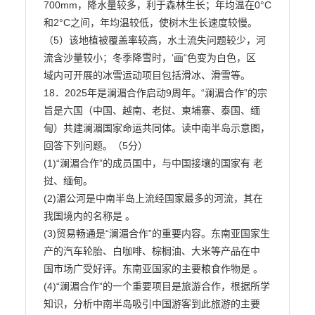
700mm，降水量较多，利于森林生长；年均温在0°C
和2°C之间，年均温较低，使树木生长速度较慢。

（5）该地植被覆盖率较高，水土流失问题较少，河
流含沙量较小；冬季降雪时，‘画“色变为白色，区

域内可开展的冰雪运动项目包括滑冰、滑雪等。

18．2025年是澜湄合作启动9周年。“澜湄合作”的宗
旨是六国（中国、越南、老挝、柬埔寨、泰国、缅

甸）共建澜湄国家命运共同体。读中南半岛示意图，
回答下列问题。（5分）

(1)“澜湄合作”的成员国中，与中国接壤的国家有 老
挝、缅甸。

(2)湄公河是中南半岛上流经国家最多的河流，其在
我国境内的名称是 。

(3)贸易畅通是“澜湄合作”的重要内容。东南亚国家生
产的汽车轮胎、白咖啡、棕榈油、大米等产品在中

国市场广受好评。东南亚国家的主要粮食作物是 。

(4)“澜湄合作”的一个重要项目是旅游合作，根据所学
知识，分析中南半岛吸引中国游客到此旅游的主要
