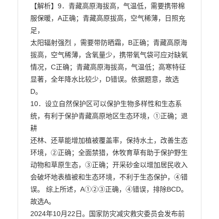
【解析】9．青藏高原海拔高，气温低，需要携带棉
服保暖，A正确；青藏高原拔高，空气稀薄，日照充
足，

太阳辐射强烈 ，需要带防晒霜，B正确；青藏高原海
拔高，空气稀薄，含氧量少，携带氧气袋可应对缺氧

情况，C正确；青藏高原海拔高，气温低；高寒特征
显著，全年降水比较少，D错误。依据题意，故选

D。

10．设立自然保护区可以保护生物多样性和生态系
统，有利于保护青藏高原地区生态环境，①正确；退
耕

还林、还草能增加植被覆盖率，保持水土，改善生态
环境，②正确；全面禁猎，休牧育草有助于保护野生

动物和草原生态，③正确；开采砂金以增加居民收入
会破坏地表植被和生态环境，不利于生态保护，④错

误。 综上所述，A①②③正确，④错误，排除BCD。
故选A。

2024年10月22日。国家防灾减灾救灾委员会发布前