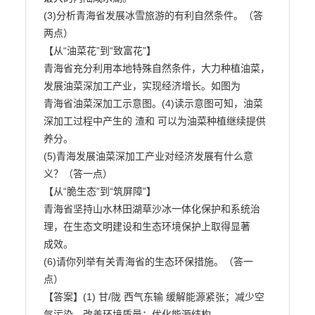
(3)分析青海省发展冰雪旅游的有利自然条件。（答
两点）

【从“油菜花”到“致富花”】

青海省充分利用本地特殊自然条件，大力种植油菜，
发展油菜深加工产业，实现经济增长。如图为

青海省油菜深加工示意图。(4)读示意图可知，油菜
深加工过程中产生的 渣和 可以为油菜种植继续提供
养分。

(5)青海发展油菜深加工产业对经济发展有什么意
义？（答一点）

【从“脆生态”到“筑屏障”】

青海省坚持山水林田湖草沙冰一体化保护和系统治
理，在生态文明建设和生态环境保护上取得显著

成效。

(6)请你列举有关青海省的生态环保措施。（答一
点）

【答案】(1) 甘/陇 西气东输 缓解能源紧张；减少空
气污染，改善环境质量；优化能源结构。
