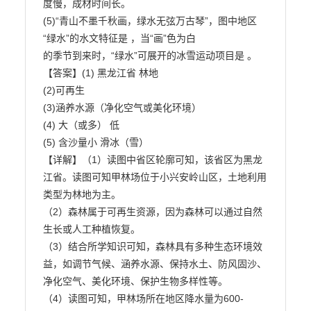
度慢，成材时间长。

(5)“青山不墨千秋画，绿水无弦万古琴”，图中地区
“绿水”的水文特征是 ，当“画”色为白

的季节到来时，“绿水”可展开的冰雪运动项目是 。

【答案】(1) 黑龙江省 林地

(2)可再生

(3)涵养水源（净化空气或美化环境）

(4) 大（或多） 低

(5) 含沙量小 滑冰（雪）

【详解】（1）读图中省区轮廓可知，该省区为黑龙
江省。读图可知甲林场位于小兴安岭山区，土地利用

类型为林地为主。

（2）森林属于可再生资源，因为森林可以通过自然
生长或人工种植恢复。

（3）结合所学知识可知，森林具有多种生态环境效
益，如调节气候、涵养水源、保持水土、防风固沙、

净化空气、美化环境、保护生物多样性等。

（4）读图可知，甲林场所在地区降水量为600-