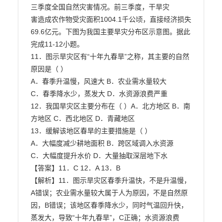
三季度全国自然灾害情况。前三季度，干旱灾

害造成农作物受灾面积1004.1千公顷，直接经济损失
69.6亿元。下图为我国主要旱灾分布区示意图。据此

完成11-12小题。

11．图示旱灾区有“十年九春旱”之称，其主要的自然
原因是（ ）

A．春季升温慢，风速大 B．农业需水量较大

C．春季降水少，蒸发大 D．水资源浪费严重

12．我国旱灾区主要分布在（ ）A．北方地区 B．南
方地区 C．西北地区 D．青藏地区

13．缓解该地区春旱的主要措施是（ ）

A．大幅度减少耕地面积 B．跨区域调入水资源

C．大幅度提升水价 D．大量抽取深层地下水

【答案】11．C 12．A 13．B

【解析】11．图示旱灾区春季升温快，不是升温慢，
A错误；农业需水量较大属于人为原因，不是自然原

因，B错误；该地区春季降水少，同时气温回升快，
蒸发大，导致“十年九春旱”，C正确；水资源浪费
