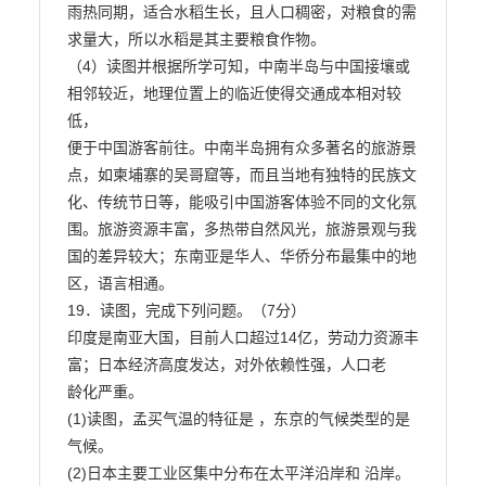
雨热同期，适合水稻生长，且人口稠密，对粮食的需

求量大，所以水稻是其主要粮食作物。

（4）读图并根据所学可知，中南半岛与中国接壤或
相邻较近，地理位置上的临近使得交通成本相对较
低，

便于中国游客前往。中南半岛拥有众多著名的旅游景
点，如柬埔寨的吴哥窟等，而且当地有独特的民族文
化、传统节日等，能吸引中国游客体验不同的文化氛
围。旅游资源丰富，多热带自然风光，旅游景观与我

国的差异较大；东南亚是华人、华侨分布最集中的地
区，语言相通。

19．读图，完成下列问题。（7分）

印度是南亚大国，目前人口超过14亿，劳动力资源丰
富；日本经济高度发达，对外依赖性强，人口老

龄化严重。

(1)读图，孟买气温的特征是 ，东京的气候类型的是 
气候。

(2)日本主要工业区集中分布在太平洋沿岸和 沿岸。
