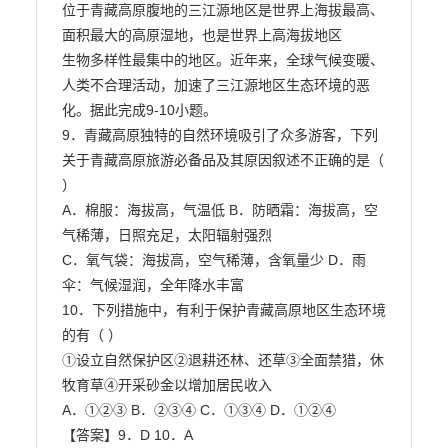
位于青藏高原腹地的三江源地区是世界上海拔最高、
面积最大的高原湿地，也是世界上高海拔地区

生物多样性最集中的地区。近年来，全球气候变暖、
人类不合理活动，加速了三江源地区生态环境的恶
化。据此完成9-10小题。

9．青藏高原独特的自然环境吸引了众多游客，下列
关于青藏高原旅游必备品及其原因叙述不正确的是（

）

A．棉服：海拔高，气温低 B．防晒霜：海拔高，空
气稀薄，日照充足，太阳辐射强烈

C．氧气袋：海拔高，空气稀薄，含氧量少 D．雨
伞：气候湿润，全年降水丰富

10．下列措施中，有利于保护青藏高原地区生态环境
的有（ ）

①设立自然保护区②退耕还林、还草③全面禁猎，休
牧育草④开采砂金以增加居民收入

A．①②③ B．②③④ C．①③④ D．①②④

【答案】9．D 10．A
