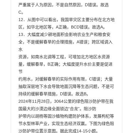
严重属于人为原因，不是自然原因，D错误。故选
C。

12．从图中可以看出，我国旱灾区主要分布在北方地
区，如华北地区等，A正确，BCD错误。故选A。

13．大幅度减少耕地面积会影响农业生产和粮食安
全，不是缓解春旱的合理措施，A错误；跨区域调入
水

资源，如南水北调等工程，可增加北方地区水资源
量，缓解春旱，B正确；大幅度提升水价主要是促进
节

约用水，对缓解春旱的实际作用有限，C错误；大量
抽取深层地下水会导致地面沉降等生态问题，不是可

持续的缓解春旱措施，D错误。故选B。

2024年11月28日，3064公里的绿色阻沙防护带在我
国最大的沙漠边缘全面锁边“合龙”。阻沙防

护带内以胡杨等固沙植物构建防护体系，发展枸杞等
节水型林草产业，实现生态经济双赢。下图为绿色阻

沙防护带位置示意图。据此完成14-15小题。
