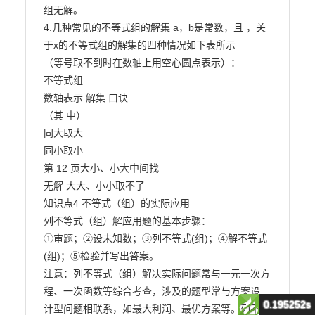
0.195252s